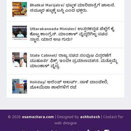
Bhatkal Marijatre/ ಭಟ್ಕಳ ಮಾರಿಜಾತ್ರೆಗೆ ಚಾಲನೆ.
ನಮ್ಮೂರ ಹಬ್ಬಕ್ಕೆ ಬನ್ನಿ ಎಂದ ಭಕ್ತರು.
Uttarakannada Minister/ ಉತ್ತರಕನ್ನಡ ಜಿಲ್ಲೆಗೆ ಕೈ
ಕೊಟ್ಟ ಕಾಂಗ್ರೆಸ್. ಮಾಂಕಾಳ್ ವೈದ್ಯರಿಗಿಲ್ಲ ಸಚಿವ
ಸ್ಥಾನ. ಯಾರ ಆಟ ಗುರು?
State Cabinet/ ರಾಜ್ಯ ಸಚಿವ ಸಂಪುಟ ವಿಸ್ತರಣೆಗೆ
ಮುಹೂರ್ತ ಫಿಕ್ಸ್. ಇಂದೇ ಪ್ರಮಾಣವಚನ. ಮತ್ತೊಮ್ಮೆ
ಮಾಂಕಾಳ್ ವೈದ್ಯ.
Holiday/ ಆರೆಂಜ್ ಅಲರ್ಟ್. ನಾಳೆ ದಾಂಡೇಲಿ,
ಜೋಯಿಡಾ ಶಾಲೆಗಳಿಗೆ ರಜೆ
© 2026
| Designed by
| Contact for
esamachara.com
achhutech
web designe