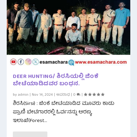
DEER HUNTING/ ಶಿರಸಿಯಲ್ಲಿ ಜಿಂಕೆ
ಬೇಟೆಯಾಡಿದವರ ಬಂಧನ.
by
admin
|
Nov 14, 2024
|
ಅಪರಾಧ
|
0
|
ಶಿರಸಿ(Sirsi) : ಜಿಂಕೆ ಬೇಟೆಯಾಡಿದ ಮೂವರು ಕಾಡು
ಪ್ರಾಣಿ ಬೇಟೆಗಾರರಲ್ಲಿ ಓರ್ವನನ್ನು ಅರಣ್ಯ
ಇಲಾಖೆ(Forest...