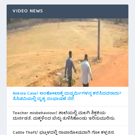
VIDEO NEWS
Ankola Case/ ಅಂಕೋಲಾಕ್ಕೆ ದುಷ್ಕರ್ಮಿಗಳನ್ನ ಕರೆಸಿದವರಾರು?
ಸಿಸಿಟಿವಿಯಲ್ಲಿ ದೃಶ್ಯ ಸಂಭಾಷಣೆ ಸೆರೆ.
Teacher misbehaviour/ ಶಾಲೆಯಲ್ಲಿ ಮಲಗಿ ಶಿಕ್ಷಕಿಯ
ದುರ್ನಡತೆ. ಮಕ್ಕಳಿಂದ ಬೆನ್ನು ತುಳಿಸಿಕೊಂಡು ಇರಿಸುಮುರಿಸು.
Cattle Theft/ ಭಟ್ಕಳದಲ್ಲಿ ರಾಜಾರೋಷವಾಗಿ ಗೋ ಕಳ್ಳತನ.