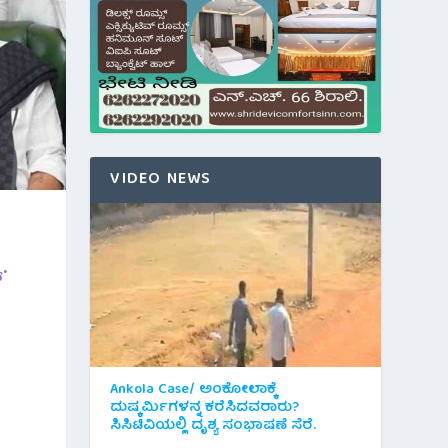
VIDEO NEWS
.
l
Ankola Case/ ಅಂಕೋಲಾಕ್ಕೆ
ದುಷ್ಕರ್ಮಿಗಳನ್ನ ಕರೆಸಿದವರಾರು?
ಸಿಸಿಟಿವಿಯಲ್ಲಿ ದೃಶ್ಯ ಸಂಭಾಷಣೆ ಸೆರೆ.