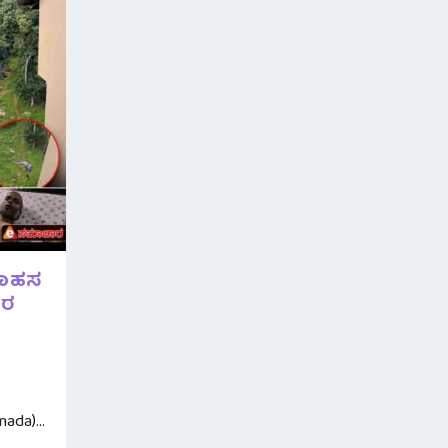
ಸಾಹಸ
ತರ
l
ada)...