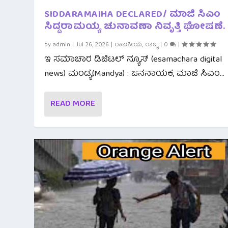
SIDDARAMAIHA DECLARED/ ಮಾಜಿ ಸಿಎಂ
ಸಿದ್ದರಾಮಯ್ಯ ಚುನಾವಣಾ ನಿವೃತ್ತಿ ಘೋಷಣೆ.
by
admin
|
Jul 26, 2026
|
ರಾಜಕೀಯ
,
ರಾಜ್ಯ
|
0
|
ಇ ಸಮಾಚಾರ ಡಿಜಿಟಲ್ ನ್ಯೂಸ್ (esamachara digital
news) ಮಂಡ್ಯ(Mandya) : ಜನನಾಯಕ, ಮಾಜಿ ಸಿಎಂ...
READ MORE