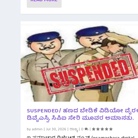
READ MORE
SUSPENDED/ ಹಣದ ಬೇಡಿಕೆ ವಿಡಿಯೋ ವೈರಲ
ಡಿವೈಎಸ್ಪಿ, ಸಿಪಿಐ ಸೇರಿ ಮೂವರ ಅಮಾನತು.
by
admin
|
Jul 30, 2026
|
ರಾಜ್ಯ
|
0
|