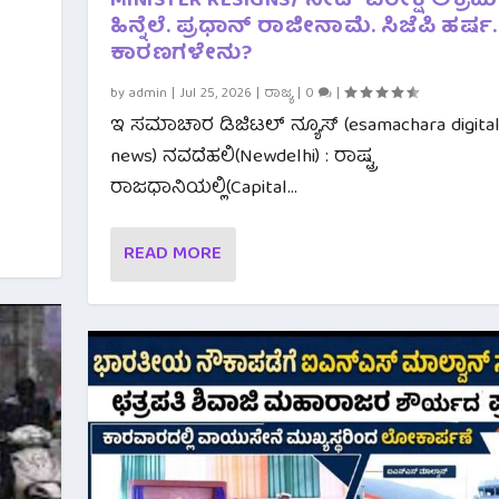
MINISTER RESIGNS/ ನೀಟ್ ಪರೀಕ್ಷೆ ಅಕ್ರಮ
ಹಿನ್ನೆಲೆ. ಪ್ರಧಾನ್ ರಾಜೀನಾಮೆ. ಸಿಜೆಪಿ ಹರ್ಷ.
ಕಾರಣಗಳೇನು?
by
admin
|
Jul 25, 2026
|
ರಾಜ್ಯ
|
0
|
ಇ ಸಮಾಚಾರ ಡಿಜಿಟಲ್ ನ್ಯೂಸ್ (esamachara digita
news) ನವದೆಹಲಿ(Newdelhi) : ರಾಷ್ಟ್ರ
ರಾಜಧಾನಿಯಲ್ಲಿ(Capital...
READ MORE