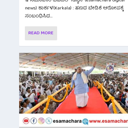
ಇ ಸಮಾಚಾರ ಡಿಜಿಟಲ್ ನ್ಯೂಸ್ (esamachara digital
news) ಕಾರ್ಕಳ(Karkala) : ಹಣದ ಬೇಡಿಕೆ ಆರೋಪಕ್ಕೆ
ಸಂಬಂಧಿಸಿದ...
READ MORE