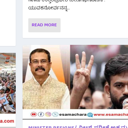
news) ಉತ್ತರಪ್ರದೇಶ (Uttarapradesh) :
ಯುವಕನೋರ್ವನನ್ನ...
READ MORE