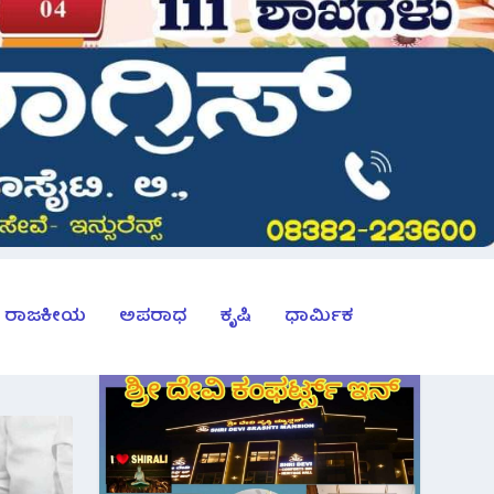
ರಾಜಕೀಯ
ಅಪರಾಧ
ಕೃಷಿ
ಧಾರ್ಮಿಕ