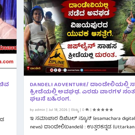
ಸಚಿವ
DANDELI ADVENTURE/ ದಾಂಡೇಲಿಯಲ್ಲಿ 
ಕ್ರೀಡೆಯಲ್ಲಿ ಅವಘಢ. ಎರಡು ವಾರಗಳ ನಂ
ಘಟನೆ ಬಹಿರಂಗ.
by
admin
|
Jul 18, 2026
|
ರಾಜ್ಯ
|
0
|
ಇ ಸಮಾಚಾರ ಡಿಜಿಟಲ್ ನ್ಯೂಸ್ (esamachara digita
ಂಡ
news) ದಾಂಡೇಲಿ(Dandeli) : ಉತ್ತರಕನ್ನಡ (Uttarkann