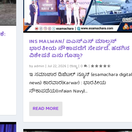
ೆ:
INS MALWAN/ ಐಎನ್‌ಎಸ್ ಮಾಲ್ವನ್
ಭಾರತೀಯ ನೌಕಾಪಡೆಗೆ ಸೇರ್ಪಡೆ. ಹಡಗಿನ
ವಿಶೇಷತೆ ಏನು ಗೊತ್ತಾ?
by
admin
|
Jul 22, 2026
|
ರಾಜ್ಯ
|
0
|
ಇ ಸಮಾಚಾರ ಡಿಜಿಟಲ್ ನ್ಯೂಸ್ (esamachara digita
news) ಕಾರವಾರ(Karwar) : ಭಾರತೀಯ
ನೌಕಾಪಡೆಯ(Infaian Navy)...
READ MORE