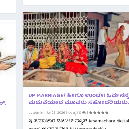
UP MARRIAGE/ ಹೀಗೂ ಉಂಟೇ! ಓರ್ವನನ್ನೆ
ಮದುವೆಯಾದ ಮೂವರು ಸಹೋದರಿಯರು
್.
by
admin
|
Jul 26, 2026
|
ರಾಜ್ಯ
|
0
|
ಇ ಸಮಾಚಾರ ಡಿಜಿಟಲ್ ನ್ಯೂಸ್ (esamachara digita