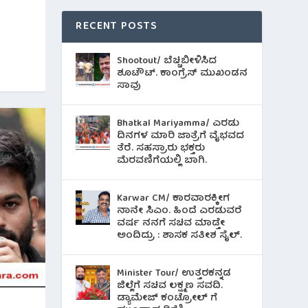
RECENT POSTS
Shootout/ ಬೆಚ್ಚಿಬೀಳಿಸಿದ
ಶೂಟೌಟ್‌. ಕಾಂಗ್ರೆಸ್ ಮುಖಂಡನ
ಸಾವು
Bhatkal Mariyamma/ ಎರಡು
ದಿನಗಳ ಮಾರಿ ಜಾತ್ರೆಗೆ ವೈಭವದ
ತೆರೆ. ಸಹಸ್ರಾರು ಭಕ್ತರು
ಮೆರವಣಿಗೆಯಲ್ಲಿ ಬಾಗಿ.
Karwar CM/ ಕಾರವಾರಕ್ಕೀಗ
ನಾನೇ ಸಿಎಂ. ಹಿಂದೆ ಎರಡುವರೆ
ವರ್ಷ ನನಗೆ ಸಚಿವ ಮಾಡ್ತೇ
ಅಂದಿದ್ರು : ಶಾಸಕ ಸತೀಶ ಸೈಲ್.
Minister Tour/ ಉತ್ತರಕನ್ನಡ
ಜಿಲ್ಲೆಗೆ ಸಚಿವ ಲಕ್ಷ್ಮಣ ಸವದಿ.
ಡ್ಯಾಮೇಜ್ ಕಂಟ್ರೋಲ್ ಗೆ