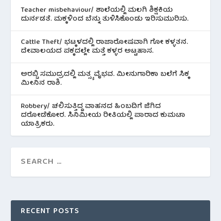
Teacher misbehaviour/ ಶಾಲೆಯಲ್ಲಿ ಮಲಗಿ ಶಿಕ್ಷಕಿಯ
ದುರ್ನಡತೆ. ಮಕ್ಕಳಿಂದ ಬೆನ್ನು ತುಳಿಸಿಕೊಂಡು ಇರಿಸುಮುರಿಸು.
Cattle Theft/ ಭಟ್ಕಳದಲ್ಲಿ ರಾಜಾರೋಷವಾಗಿ ಗೋ ಕಳ್ಳತನ.
ದೇವಾಲಯದ ಪಕ್ಕದಲ್ಲೇ ಮತ್ತೆ ಕಳ್ಳರ ಅಟ್ಟಹಾಸ.
ಅರಬ್ಬಿ ಸಮುದ್ರದಲ್ಲಿ ಮತ್ಸ್ಯ ವೈಭವ. ಮೀನುಗಾರಿಕಾ ಬಲೆಗೆ ಸಿಕ್ಕ
ಮೀನಿನ‌ ರಾಶಿ.
Robbery/ ಚಲಿಸುತ್ತಿದ್ದ ವಾಹನದ ಹಿಂಬದಿಗೆ ಜಿಗಿದ
ದರೋಡೆಕೋರ. ಸಿನಿಮೀಯ ರೀತಿಯಲ್ಲಿ ಪಾರಾದ ಕುಮಟಾ
ಯಾತ್ರಿಕರು.
RECENT POSTS