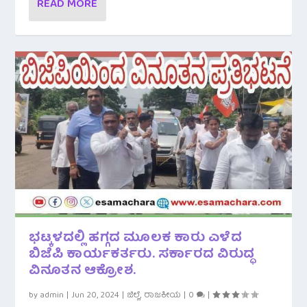
READ MORE
ಭಟ್ಕಳದಲ್ಲಿ ಹಗ್ಗದ ಮೂಲಕ ಕಾರು ಎಳೆದ
ಬಿಜೆಪಿ ಕಾರ್ಯಕರ್ತರು. ಸರ್ಕಾರದ ವಿರುದ್ಧ
ವಿನೂತನ ಆಕ್ರೋಶ.
by
admin
|
Jun 20, 2024
|
ಜಿಲ್ಲೆ
,
ರಾಜಕೀಯ
|
0
|