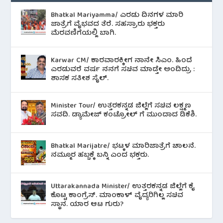
Bhatkal Mariyamma/ ಎರಡು ದಿನಗಳ ಮಾರಿ
ಜಾತ್ರೆಗೆ ವೈಭವದ ತೆರೆ. ಸಹಸ್ರಾರು ಭಕ್ತರು
ಮೆರವಣಿಗೆಯಲ್ಲಿ ಬಾಗಿ.
Karwar CM/ ಕಾರವಾರಕ್ಕೀಗ ನಾನೇ ಸಿಎಂ. ಹಿಂದೆ
ಎರಡುವರೆ ವರ್ಷ ನನಗೆ ಸಚಿವ ಮಾಡ್ತೇ ಅಂದಿದ್ರು :
ಶಾಸಕ ಸತೀಶ ಸೈಲ್.
Minister Tour/ ಉತ್ತರಕನ್ನಡ ಜಿಲ್ಲೆಗೆ ಸಚಿವ ಲಕ್ಷ್ಮಣ
ಸವದಿ. ಡ್ಯಾಮೇಜ್ ಕಂಟ್ರೋಲ್ ಗೆ ಮುಂದಾದ ಡಿಕೆಶಿ.
Bhatkal Marijatre/ ಭಟ್ಕಳ ಮಾರಿಜಾತ್ರೆಗೆ ಚಾಲನೆ.
ನಮ್ಮೂರ ಹಬ್ಬಕ್ಕೆ ಬನ್ನಿ ಎಂದ ಭಕ್ತರು.
Uttarakannada Minister/ ಉತ್ತರಕನ್ನಡ ಜಿಲ್ಲೆಗೆ ಕೈ
ಕೊಟ್ಟ ಕಾಂಗ್ರೆಸ್. ಮಾಂಕಾಳ್ ವೈದ್ಯರಿಗಿಲ್ಲ ಸಚಿವ
ಸ್ಥಾನ. ಯಾರ ಆಟ ಗುರು?