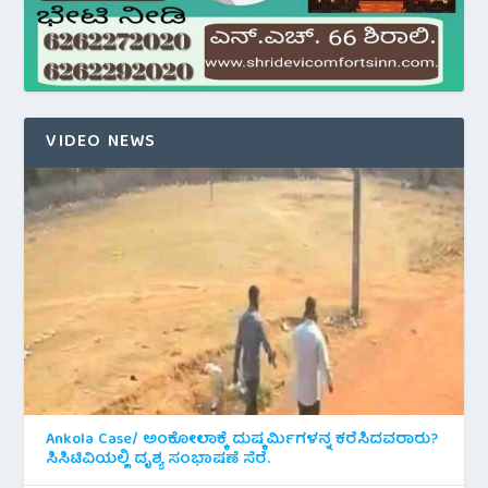
VIDEO NEWS
Ankola Case/ ಅಂಕೋಲಾಕ್ಕೆ ದುಷ್ಕರ್ಮಿಗಳನ್ನ ಕರೆಸಿದವರಾರು?
ಸಿಸಿಟಿವಿಯಲ್ಲಿ ದೃಶ್ಯ ಸಂಭಾಷಣೆ ಸೆರೆ.