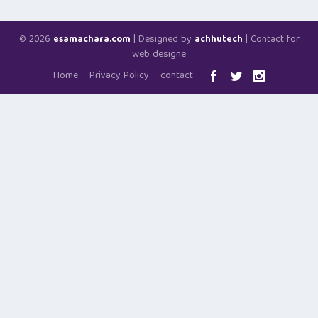
© 2026
| Designed by
| Contact for
esamachara.com
achhutech
web designe
Home
Privacy Policy
contact