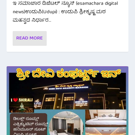
ಇ ಸಮಾಚಾರ ಡಿಜಿಟಲ್ ನ್ಯೂಸ್ (esamachara digital
news)ಉಡುಪಿ(Udupi) : ಉಡುಪಿ ಶ್ರೀಕೃಷ್ಣ ಮಠ
ಮಹತ್ವದ ನಿರ್ಧಾರ...
READ MORE