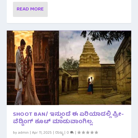
READ MORE
SHOOT BAN/ ಇನ್ಮುಂದೆ ಈ ಏರಿಯಾದಲ್ಲಿ ಪ್ರೀ-
ವೆಡ್ಡಿಂಗ್ ಶೂಟ್ ಮಾಡುವಾಂಗಿಲ್ಲ.
by
admin
|
Apr 11, 2025
|
ರಾಜ್ಯ
|
0
|