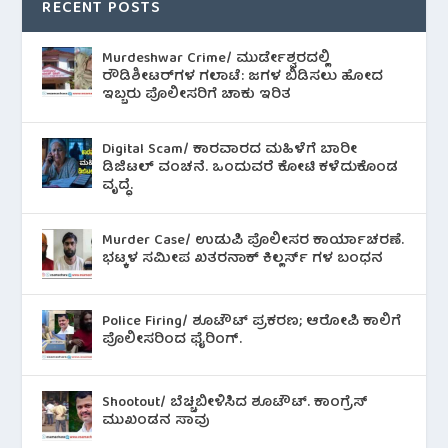
RECENT POSTS
Murdeshwar Crime/ ಮುರ್ಡೇಶ್ವರದಲ್ಲಿ
ರೌಡಿಶೀಟರ್‌ಗಳ ಗಲಾಟೆ: ಜಗಳ ಬಿಡಿಸಲು ಹೋದ
ಇಬ್ಬರು ಪೊಲೀಸರಿಗೆ ಚಾಕು ಇರಿತ
Digital Scam/ ಕಾರವಾರದ ಮಹಿಳೆಗೆ ಬಾರೀ
ಡಿಜಿಟಲ್ ವಂಚನೆ. ಒಂದುವರೆ ಕೋಟಿ ಕಳೆದುಕೊಂಡ
ವೃದ್ಧೆ.
Murder Case/ ಉಡುಪಿ ಪೊಲೀಸರ ಕಾರ್ಯಾಚರಣೆ.
ಭಟ್ಕಳ ಸಮೀಪ ಖತರನಾಕ್ ಕಿಲ್ಲರ್ಸ್ ಗಳ ಬಂಧನ
Police Firing/ ಶೂಟೌಟ್ ಪ್ರಕರಣ; ಆರೋಪಿ ಕಾಲಿಗೆ
ಪೊಲೀಸರಿಂದ ಫೈರಿಂಗ್.
Shootout/ ಬೆಚ್ಚಿಬೀಳಿಸಿದ ಶೂಟೌಟ್‌. ಕಾಂಗ್ರೆಸ್
ಮುಖಂಡನ ಸಾವು