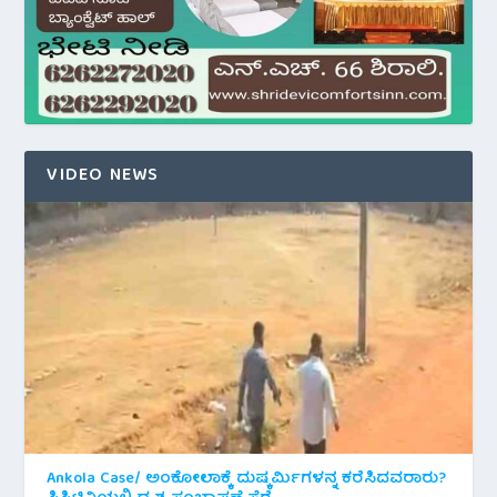
VIDEO NEWS
Ankola Case/ ಅಂಕೋಲಾಕ್ಕೆ ದುಷ್ಕರ್ಮಿಗಳನ್ನ ಕರೆಸಿದವರಾರು?