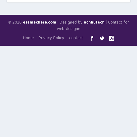
© 2026
| Designed by
| Contact for
esamachara.com
achhutech
web designe
Home
Privacy Policy
contact