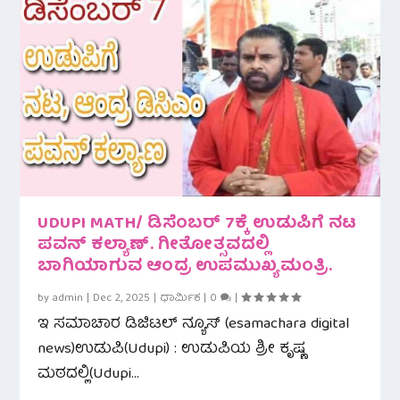
UDUPI MATH/ ಡಿಸೆಂಬರ್ 7ಕ್ಕೆ ಉಡುಪಿಗೆ ನಟ
ಪವನ್ ಕಲ್ಯಾಣ್. ಗೀತೋತ್ಸವದಲ್ಲಿ
ಬಾಗಿಯಾಗುವ ಆಂದ್ರ ಉಪಮುಖ್ಯಮಂತ್ರಿ.
by
admin
|
Dec 2, 2025
|
ಧಾರ್ಮಿಕ
|
0
|
ಇ ಸಮಾಚಾರ ಡಿಜಿಟಲ್ ನ್ಯೂಸ್ (esamachara digital
news)ಉಡುಪಿ(Udupi) : ಉಡುಪಿಯ ಶ್ರೀ ಕೃಷ್ಣ
ಮಠದಲ್ಲಿ(Udupi...