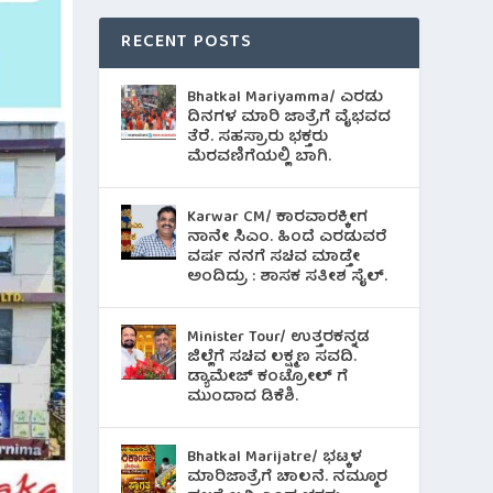
RECENT POSTS
Bhatkal Mariyamma/ ಎರಡು
ದಿನಗಳ ಮಾರಿ ಜಾತ್ರೆಗೆ ವೈಭವದ
ತೆರೆ. ಸಹಸ್ರಾರು ಭಕ್ತರು
ಮೆರವಣಿಗೆಯಲ್ಲಿ ಬಾಗಿ.
Karwar CM/ ಕಾರವಾರಕ್ಕೀಗ
ನಾನೇ ಸಿಎಂ. ಹಿಂದೆ ಎರಡುವರೆ
ವರ್ಷ ನನಗೆ ಸಚಿವ ಮಾಡ್ತೇ
ಅಂದಿದ್ರು : ಶಾಸಕ ಸತೀಶ ಸೈಲ್.
Minister Tour/ ಉತ್ತರಕನ್ನಡ
ಜಿಲ್ಲೆಗೆ ಸಚಿವ ಲಕ್ಷ್ಮಣ ಸವದಿ.
ಡ್ಯಾಮೇಜ್ ಕಂಟ್ರೋಲ್ ಗೆ
ಮುಂದಾದ ಡಿಕೆಶಿ.
Bhatkal Marijatre/ ಭಟ್ಕಳ
ಮಾರಿಜಾತ್ರೆಗೆ ಚಾಲನೆ. ನಮ್ಮೂರ