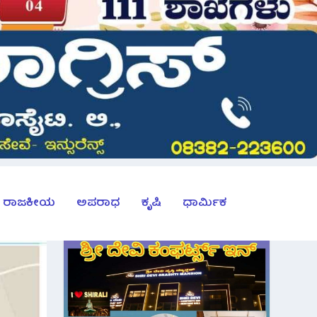
ರಾಜಕೀಯ
ಅಪರಾಧ
ಕೃಷಿ
ಧಾರ್ಮಿಕ