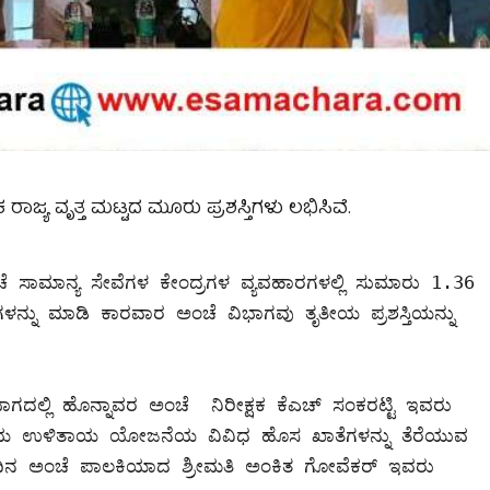
ರಾಜ್ಯ ವೃತ್ತ ಮಟ್ಟದ ಮೂರು ಪ್ರಶಸ್ತಿಗಳು ಲಭಿಸಿವೆ.
ನು ಮಾಡಿ ಕಾರವಾರ ಅಂಚೆ ವಿಭಾಗವು ತೃತೀಯ ಪ್ರಶಸ್ತಿಯನ್ನು 
ಗದಲ್ಲಿ ಹೊನ್ನಾವರ ಅಂಚೆ  ನಿರೀಕ್ಷಕ ಕೆಎಚ್ ಸಂಕರಟ್ಟಿ ಇವರು 
ೇರಿಯ ಉಳಿತಾಯ ಯೋಜನೆಯ ವಿವಿಧ ಹೊಸ ಖಾತೆಗಳನ್ನು ತೆರೆಯುವ  
ದಿನ ಅಂಚೆ ಪಾಲಕಿಯಾದ ಶ್ರೀಮತಿ ಅಂಕಿತ ಗೋವೆಕರ್ ಇವರು 