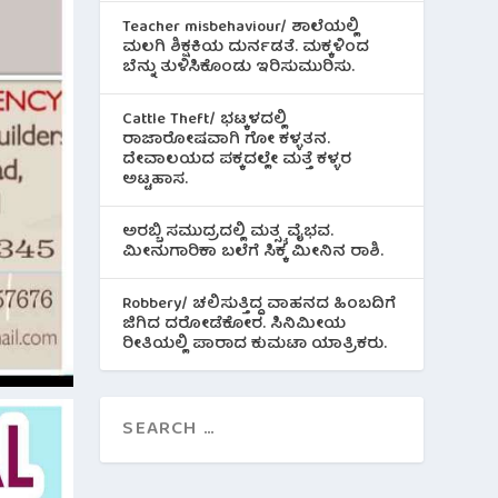
Teacher misbehaviour/ ಶಾಲೆಯಲ್ಲಿ
ಮಲಗಿ ಶಿಕ್ಷಕಿಯ ದುರ್ನಡತೆ. ಮಕ್ಕಳಿಂದ
ಬೆನ್ನು ತುಳಿಸಿಕೊಂಡು ಇರಿಸುಮುರಿಸು.
Cattle Theft/ ಭಟ್ಕಳದಲ್ಲಿ
ರಾಜಾರೋಷವಾಗಿ ಗೋ ಕಳ್ಳತನ.
ದೇವಾಲಯದ ಪಕ್ಕದಲ್ಲೇ ಮತ್ತೆ ಕಳ್ಳರ
ಅಟ್ಟಹಾಸ.
ಅರಬ್ಬಿ ಸಮುದ್ರದಲ್ಲಿ ಮತ್ಸ್ಯ ವೈಭವ.
ಮೀನುಗಾರಿಕಾ ಬಲೆಗೆ ಸಿಕ್ಕ ಮೀನಿನ‌ ರಾಶಿ.
Robbery/ ಚಲಿಸುತ್ತಿದ್ದ ವಾಹನದ ಹಿಂಬದಿಗೆ
ಜಿಗಿದ ದರೋಡೆಕೋರ. ಸಿನಿಮೀಯ
ರೀತಿಯಲ್ಲಿ ಪಾರಾದ ಕುಮಟಾ ಯಾತ್ರಿಕರು.