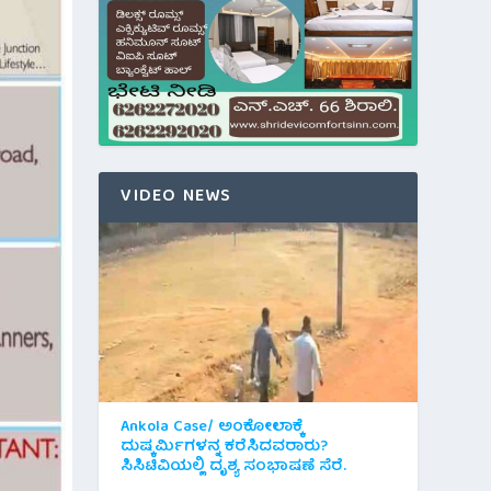
VIDEO NEWS
Ankola Case/ ಅಂಕೋಲಾಕ್ಕೆ
ದುಷ್ಕರ್ಮಿಗಳನ್ನ ಕರೆಸಿದವರಾರು?
ಸಿಸಿಟಿವಿಯಲ್ಲಿ ದೃಶ್ಯ ಸಂಭಾಷಣೆ ಸೆರೆ.