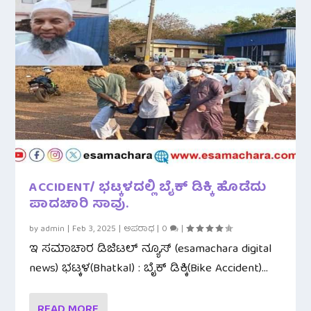
ACCIDENT/ ಭಟ್ಕಳದಲ್ಲಿ ಬೈಕ್ ಡಿಕ್ಕಿ ಹೊಡೆದು
ಪಾದಚಾರಿ ಸಾವು.
by
admin
|
Feb 3, 2025
|
ಅಪರಾಧ
|
0
|
ಇ ಸಮಾಚಾರ ಡಿಜಿಟಲ್ ನ್ಯೂಸ್ (esamachara digital
news) ಭಟ್ಕಳ(Bhatkal) : ಬೈಕ್ ಡಿಕ್ಕಿ(Bike Accident)...
READ MORE