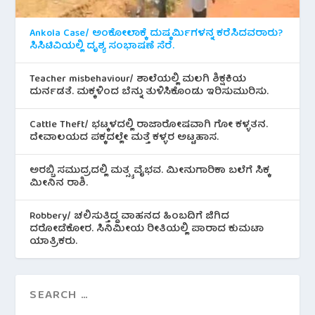
Ankola Case/ ಅಂಕೋಲಾಕ್ಕೆ ದುಷ್ಕರ್ಮಿಗಳನ್ನ ಕರೆಸಿದವರಾರು?
ಸಿಸಿಟಿವಿಯಲ್ಲಿ ದೃಶ್ಯ ಸಂಭಾಷಣೆ ಸೆರೆ.
Teacher misbehaviour/ ಶಾಲೆಯಲ್ಲಿ ಮಲಗಿ ಶಿಕ್ಷಕಿಯ
ದುರ್ನಡತೆ. ಮಕ್ಕಳಿಂದ ಬೆನ್ನು ತುಳಿಸಿಕೊಂಡು ಇರಿಸುಮುರಿಸು.
Cattle Theft/ ಭಟ್ಕಳದಲ್ಲಿ ರಾಜಾರೋಷವಾಗಿ ಗೋ ಕಳ್ಳತನ.
ದೇವಾಲಯದ ಪಕ್ಕದಲ್ಲೇ ಮತ್ತೆ ಕಳ್ಳರ ಅಟ್ಟಹಾಸ.
ಅರಬ್ಬಿ ಸಮುದ್ರದಲ್ಲಿ ಮತ್ಸ್ಯ ವೈಭವ. ಮೀನುಗಾರಿಕಾ ಬಲೆಗೆ ಸಿಕ್ಕ
ಮೀನಿನ‌ ರಾಶಿ.
Robbery/ ಚಲಿಸುತ್ತಿದ್ದ ವಾಹನದ ಹಿಂಬದಿಗೆ ಜಿಗಿದ
ದರೋಡೆಕೋರ. ಸಿನಿಮೀಯ ರೀತಿಯಲ್ಲಿ ಪಾರಾದ ಕುಮಟಾ
ಯಾತ್ರಿಕರು.