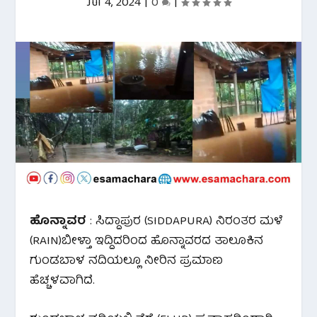
Jul 4, 2024
|
0
|
ಹೊನ್ನಾವರ
: ಸಿದ್ದಾಪುರ (SIDDAPURA) ನಿರಂತರ ಮಳೆ
(RAIN)ಬೀಳ್ತಾ ಇದ್ದಿದರಿಂದ ಹೊನ್ನಾವರದ ತಾಲೂಕಿನ
ಗುಂಡಬಾಳ ನದಿಯಲ್ಲೂ ನೀರಿನ ಪ್ರಮಾಣ
ಹೆಚ್ಚಳವಾಗಿದೆ.