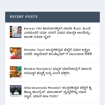
RECENT POSTS
Karwar CM/ ಕಾರವಾರಕ್ಕೀಗ ನಾನೇ ಸಿಎಂ. ಹಿಂದೆ
ಎರಡುವರೆ ವರ್ಷ ನನಗೆ ಸಚಿವ ಮಾಡ್ತೇ ಅಂದಿದ್ರು :
ಶಾಸಕ ಸತೀಶ ಸೈಲ್.
Minister Tour/ ಉತ್ತರಕನ್ನಡ ಜಿಲ್ಲೆಗೆ ಸಚಿವ ಲಕ್ಷ್ಮಣ
ಸವದಿ. ಡ್ಯಾಮೇಜ್ ಕಂಟ್ರೋಲ್ ಗೆ ಮುಂದಾದ ಡಿಕೆಶಿ.
Bhatkal Marijatre/ ಭಟ್ಕಳ ಮಾರಿಜಾತ್ರೆಗೆ ಚಾಲನೆ.
ನಮ್ಮೂರ ಹಬ್ಬಕ್ಕೆ ಬನ್ನಿ ಎಂದ ಭಕ್ತರು.
Uttarakannada Minister/ ಉತ್ತರಕನ್ನಡ ಜಿಲ್ಲೆಗೆ ಕೈ
ಕೊಟ್ಟ ಕಾಂಗ್ರೆಸ್. ಮಾಂಕಾಳ್ ವೈದ್ಯರಿಗಿಲ್ಲ ಸಚಿವ
ಸ್ಥಾನ. ಯಾರ ಆಟ ಗುರು?