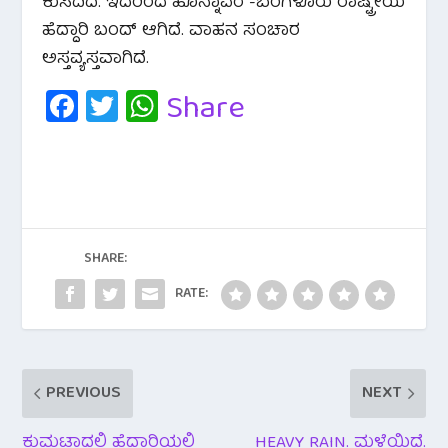
ಕುಸಿದಿದೆ. ಇದರಿಂದ ಹೊನ್ನಾವರ -ಬೆಂಗಳೂರು ರಾಷ್ಟ್ರೀಯ
ಹೆದ್ದಾರಿ ಬಂದ್ ಆಗಿದೆ. ವಾಹನ ಸಂಚಾರ
ಅಸ್ತವ್ಯಸ್ತವಾಗಿದೆ.
Fa
T
W
Share
c
wi
h
e
tt
at
b
er
s
o
A
o
p
SHARE:
k
p
RATE:
PREVIOUS
NEXT
ಕುಮಟಾದಲ್ಲಿ ಹೆದ್ದಾರಿಯಲ್ಲಿ
HEAVY RAIN. ಮಳೆಯಿದೆ.