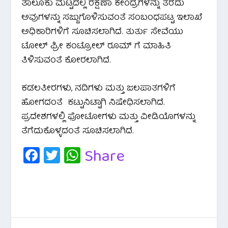
ತಾಲೂಕು ಮಟ್ಟದಲ್ಲಿ ರಕ್ಷಣಾ ಕೇಂದ್ರಗಳನ್ನು ತೆರೆದು
ಅವುಗಳನ್ನು ಸಜ್ಜುಗೊಳಿಸುವಂತೆ ಸಂಬಂಧಪಟ್ಟ ಇಲಾಖೆ
ಅಧಿಕಾರಿಗಳಿಗೆ ಸೂಚಿಸಲಾಗಿದೆ. ತುರ್ತು ಸೇವೆಯು
ಟೋಲ್ ಫ್ರೀ ಕಂಟ್ರೋಲ್ ರೂಮ್ ಗೆ ಮಾಹಿತಿ
ತಿಳಿಸುವಂತೆ ಕೋರಲಾಗಿದೆ.
ಕಡಲತೀರಗಳು, ನದಿಗಳು ಮತ್ತು ಜಲಪಾತಗಳಿಗೆ
ಹೋಗದಂತೆ ಕಟ್ಟುನಿಟ್ಟಾಗಿ ನಿಷೇಧಿಸಲಾಗಿದೆ.
ಪ್ರದೇಶಗಳಲ್ಲಿ ಫೋಟೋಗಳು ಮತ್ತು ವೀಡಿಯೊಗಳನ್ನು
ತೆಗೆದುಕೊಳ್ಳದಂತೆ ಸೂಚಿಸಲಾಗಿದೆ.
Fa
T
W
Share
c
wi
h
e
tt
at
b
er
s
o
A