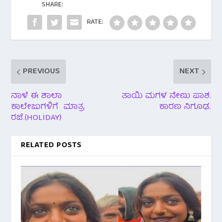
o
p
SHARE:
k
p
RATE:
PREVIOUS
NEXT
ನಾಳೆ ಈ ಶಾಲಾ
ತಾಯಿ ಮಗಳ ನೇಣು ಪಾಶ.
ಕಾಲೇಜುಗಳಿಗೆ ಮಾತ್ರ
ಕಾರಣ ನಿಗೂಢ.
ರಜೆ.(HOLIDAY)
RELATED POSTS