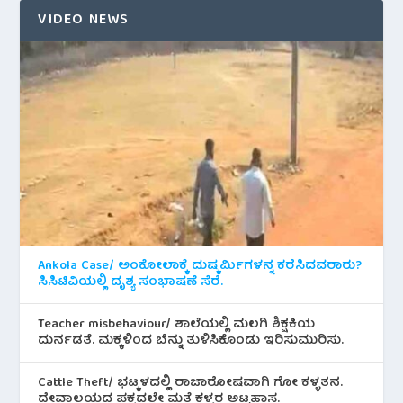
VIDEO NEWS
Ankola Case/ ಅಂಕೋಲಾಕ್ಕೆ ದುಷ್ಕರ್ಮಿಗಳನ್ನ ಕರೆಸಿದವರಾರು?
ಸಿಸಿಟಿವಿಯಲ್ಲಿ ದೃಶ್ಯ ಸಂಭಾಷಣೆ ಸೆರೆ.
Teacher misbehaviour/ ಶಾಲೆಯಲ್ಲಿ ಮಲಗಿ ಶಿಕ್ಷಕಿಯ
ದುರ್ನಡತೆ. ಮಕ್ಕಳಿಂದ ಬೆನ್ನು ತುಳಿಸಿಕೊಂಡು ಇರಿಸುಮುರಿಸು.
Cattle Theft/ ಭಟ್ಕಳದಲ್ಲಿ ರಾಜಾರೋಷವಾಗಿ ಗೋ ಕಳ್ಳತನ.
ದೇವಾಲಯದ ಪಕ್ಕದಲ್ಲೇ ಮತ್ತೆ ಕಳ್ಳರ ಅಟ್ಟಹಾಸ.