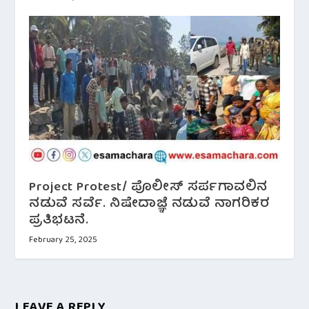
Project Protest/ ಪೊಲೀಸ್ ಸರ್ಪಗಾವಲಿನ
ನಡುವೆ ಸರ್ವೆ. ನಿಷೇದಾಜ್ಞೆ ನಡುವೆ ನಾಗರಿಕರ
ಪ್ರತಿಭಟನೆ.
February 25, 2025
LEAVE A REPLY