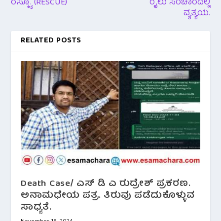
ರೆಸ್ಕ್ಯೂ. (RESCUE)
ರೈಲು ಸಂಚಾರದಲ್ಲಿ
ವ್ಯತ್ಯಯ.
RELATED POSTS
Death Case/ ಎಸ್ ಡಿ ಎ ರುದ್ರೇಶ್ ಪ್ರಕರಣ.
ಅನಾಮಧೇಯ ಪತ್ರ. ತಿರುವು ಪಡೆದುಕೊಳ್ಳುವ
ಸಾಧ್ಯತೆ.