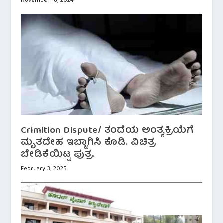
November 18, 2024
Crimition Dispute/ ತಂದೆಯ ಅಂತ್ಯಕ್ರಿಯೆಗೆ
ಮೃತದೇಹ ಇಬ್ಬಾಗಿಸಿ ಕೊಡಿ. ವಿಚಿತ್ರ
ಬೇಡಿಕೆಯಿಟ್ಟ ಪುತ್ರ.
February 3, 2025