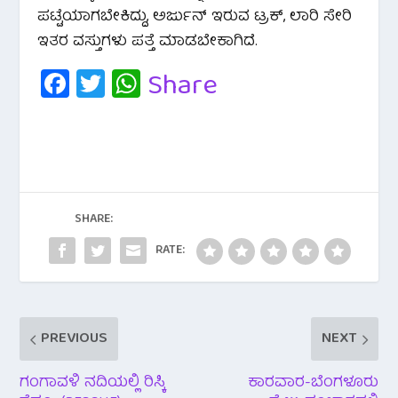
ಪಟ್ಟೆಯಾಗಬೇಕಿದ್ದು, ಅರ್ಜುನ್ ಇರುವ ಟ್ರಕ್, ಲಾರಿ ಸೇರಿ
ಇತರ ವಸ್ತುಗಳು ಪತ್ತೆ ಮಾಡಬೇಕಾಗಿದೆ.
Fa
T
W
Share
c
wi
h
e
tt
at
b
er
s
o
A
o
p
SHARE:
k
p
RATE:
PREVIOUS
NEXT
ಗಂಗಾವಳಿ ನದಿಯಲ್ಲಿ ರಿಸ್ಕಿ
ಕಾರವಾರ-ಬೆಂಗಳೂರು