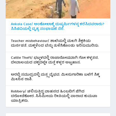
Ankola Case/ ಅಂಕೋಲಾಕ್ಕೆ ದುಷ್ಕರ್ಮಿಗಳನ್ನ ಕರೆಸಿದವರಾರು?
ಸಿಸಿಟಿವಿಯಲ್ಲಿ ದೃಶ್ಯ ಸಂಭಾಷಣೆ ಸೆರೆ.
Teacher misbehaviour/ ಶಾಲೆಯಲ್ಲಿ ಮಲಗಿ ಶಿಕ್ಷಕಿಯ
ದುರ್ನಡತೆ. ಮಕ್ಕಳಿಂದ ಬೆನ್ನು ತುಳಿಸಿಕೊಂಡು ಇರಿಸುಮುರಿಸು.
Cattle Theft/ ಭಟ್ಕಳದಲ್ಲಿ ರಾಜಾರೋಷವಾಗಿ ಗೋ ಕಳ್ಳತನ.
ದೇವಾಲಯದ ಪಕ್ಕದಲ್ಲೇ ಮತ್ತೆ ಕಳ್ಳರ ಅಟ್ಟಹಾಸ.
ಅರಬ್ಬಿ ಸಮುದ್ರದಲ್ಲಿ ಮತ್ಸ್ಯ ವೈಭವ. ಮೀನುಗಾರಿಕಾ ಬಲೆಗೆ ಸಿಕ್ಕ
ಮೀನಿನ‌ ರಾಶಿ.
Robbery/ ಚಲಿಸುತ್ತಿದ್ದ ವಾಹನದ ಹಿಂಬದಿಗೆ ಜಿಗಿದ
ದರೋಡೆಕೋರ. ಸಿನಿಮೀಯ ರೀತಿಯಲ್ಲಿ ಪಾರಾದ ಕುಮಟಾ
ಯಾತ್ರಿಕರು.