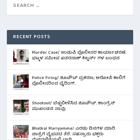
RECENT POSTS
Murder Case/ ಉಡುಪಿ ಪೊಲೀಸರ ಕಾರ್ಯಾಚರಣೆ.
ಭಟ್ಕಳ ಸಮೀಪ ಖತರನಾಕ್ ಕಿಲ್ಲರ್ಸ್ ಗಳ ಬಂಧನ
Police Firing/ ಶೂಟೌಟ್ ಪ್ರಕರಣ; ಆರೋಪಿ ಕಾಲಿಗೆ
ಪೊಲೀಸರಿಂದ ಫೈರಿಂಗ್.
Shootout/ ಬೆಚ್ಚಿಬೀಳಿಸಿದ ಶೂಟೌಟ್‌. ಕಾಂಗ್ರೆಸ್
ಮುಖಂಡನ ಸಾವು
Bhatkal Mariyamma/ ಎರಡು ದಿನಗಳ ಮಾರಿ
ಜಾತ್ರೆಗೆ ವೈಭವದ ತೆರೆ. ಸಹಸ್ರಾರು ಭಕ್ತರು