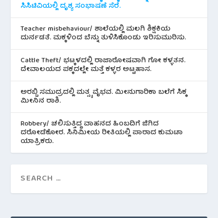
ಸಿಸಿಟಿವಿಯಲ್ಲಿ ದೃಶ್ಯ ಸಂಭಾಷಣೆ ಸೆರೆ.
Teacher misbehaviour/ ಶಾಲೆಯಲ್ಲಿ ಮಲಗಿ ಶಿಕ್ಷಕಿಯ
ದುರ್ನಡತೆ. ಮಕ್ಕಳಿಂದ ಬೆನ್ನು ತುಳಿಸಿಕೊಂಡು ಇರಿಸುಮುರಿಸು.
Cattle Theft/ ಭಟ್ಕಳದಲ್ಲಿ ರಾಜಾರೋಷವಾಗಿ ಗೋ ಕಳ್ಳತನ.
ದೇವಾಲಯದ ಪಕ್ಕದಲ್ಲೇ ಮತ್ತೆ ಕಳ್ಳರ ಅಟ್ಟಹಾಸ.
ಅರಬ್ಬಿ ಸಮುದ್ರದಲ್ಲಿ ಮತ್ಸ್ಯ ವೈಭವ. ಮೀನುಗಾರಿಕಾ ಬಲೆಗೆ ಸಿಕ್ಕ
ಮೀನಿನ‌ ರಾಶಿ.
Robbery/ ಚಲಿಸುತ್ತಿದ್ದ ವಾಹನದ ಹಿಂಬದಿಗೆ ಜಿಗಿದ
ದರೋಡೆಕೋರ. ಸಿನಿಮೀಯ ರೀತಿಯಲ್ಲಿ ಪಾರಾದ ಕುಮಟಾ
ಯಾತ್ರಿಕರು.