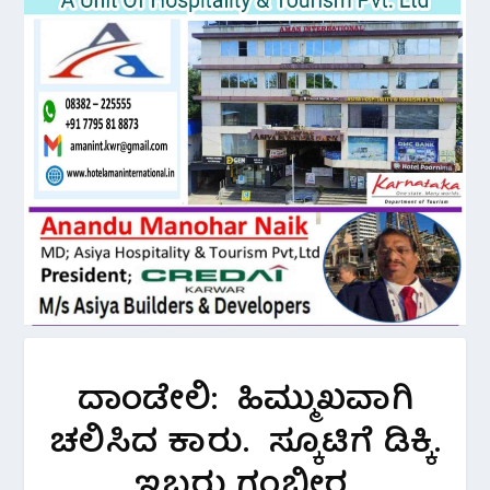
ದಾಂಡೇಲಿ: ಹಿಮ್ಮುಖವಾಗಿ
ಚಲಿಸಿದ ಕಾರು. ಸ್ಕೂಟಿಗೆ ಡಿಕ್ಕಿ.
ಇಬ್ಬರು ಗಂಭೀರ.