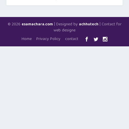
© 2026
| Designed by
| Contact for
esamachara.com
achhutech
web designe
Home
Privacy Policy
contact