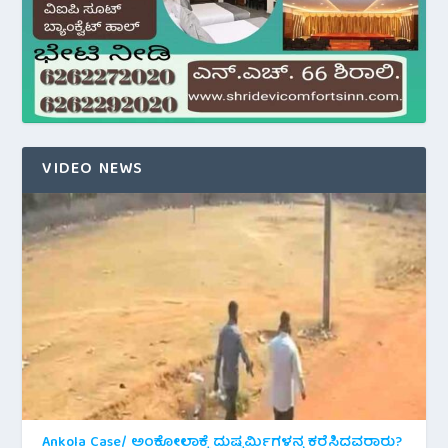
VIDEO NEWS
Ankola Case/ ಅಂಕೋಲಾಕ್ಕೆ ದುಷ್ಕರ್ಮಿಗಳನ್ನ ಕರೆಸಿದವರಾರು?