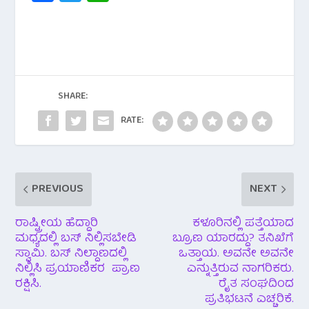
c
wi
h
e
tt
at
b
er
s
o
A
o
p
SHARE:
k
p
RATE:
PREVIOUS
NEXT
ರಾಷ್ಟ್ರೀಯ ಹೆದ್ದಾರಿ
ಕಳೂರಿನಲ್ಲಿ ಪತ್ತೆಯಾದ
ಮಧ್ಯದಲ್ಲಿ ಬಸ್ ನಿಲ್ಲಿಸಬೇಡಿ
ಬ್ರೂಣ ಯಾರದ್ದು? ತನಿಖೆಗೆ
ಸ್ವಾಮಿ. ಬಸ್ ನಿಲ್ದಾಣದಲ್ಲಿ
ಒತ್ತಾಯ. ಅವನೇ ಅವನೇ
ನಿಲ್ಲಿಸಿ ಪ್ರಯಾಣಿಕರ ಪ್ರಾಣ
ಎನ್ನುತ್ತಿರುವ ನಾಗರಿಕರು.
ರಕ್ಷಿಸಿ.
ರೈತ ಸಂಘದಿಂದ
ಪ್ರತಿಭಟನೆ ಎಚ್ಚರಿಕೆ.