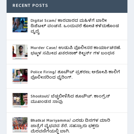
RECENT POSTS
Digital Scam/ ಕಾರವಾರದ ಮಹಿಳೆಗೆ ಬಾರೀ
ಡಿಜಿಟಲ್ ವಂಚನೆ. ಒಂದುವರೆ ಕೋಟಿ ಕಳೆದುಕೊಂಡ
ವೃದ್ಧೆ.
Murder Case/ ಉಡುಪಿ ಪೊಲೀಸರ ಕಾರ್ಯಾಚರಣೆ.
ಭಟ್ಕಳ ಸಮೀಪ ಖತರನಾಕ್ ಕಿಲ್ಲರ್ಸ್ ಗಳ ಬಂಧನ
Police Firing/ ಶೂಟೌಟ್ ಪ್ರಕರಣ; ಆರೋಪಿ ಕಾಲಿಗೆ
ಪೊಲೀಸರಿಂದ ಫೈರಿಂಗ್.
Shootout/ ಬೆಚ್ಚಿಬೀಳಿಸಿದ ಶೂಟೌಟ್‌. ಕಾಂಗ್ರೆಸ್
ಮುಖಂಡನ ಸಾವು
Bhatkal Mariyamma/ ಎರಡು ದಿನಗಳ ಮಾರಿ
ಜಾತ್ರೆಗೆ ವೈಭವದ ತೆರೆ. ಸಹಸ್ರಾರು ಭಕ್ತರು
ಮೆರವಣಿಗೆಯಲ್ಲಿ ಬಾಗಿ.