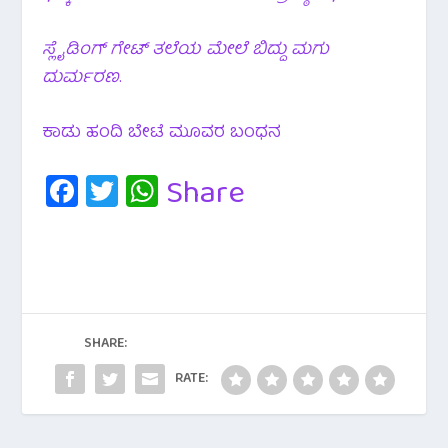
ಸ್ಲೈಡಿಂಗ್ ಗೇಟ್ ತಲೆಯ ಮೇಲೆ ಬಿದ್ದು ಮಗು
ದುರ್ಮರಣ
.
ಕಾಡು ಹಂದಿ ಬೇಟೆ ಮೂವರ ಬಂಧನ
Fa
T
W
Share
c
wi
h
e
tt
at
b
er
s
o
A
o
p
SHARE:
k
p
RATE: