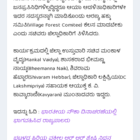
ಜನಪ್ರತಿನಿಧಿಗಳಿಲ್ಲದ್ದಿದ್ದರೂ ಆಯಾ ಆಡಳಿತಾಧಿಕಾರಿಗಳೇ
ಇದರ ಸದಸ್ಯರನ್ನಾಗಿ ಮಾಡಿಕೊಂಡು ಅರಣ್ಯ ಹಕ್ಕು
ಸಮಿತಿ(Village Forest Comitee) ಕೆಲಸ ಮಾಡಬೇಕು
ಎಂದು ಸಚಿವರು ಜಿಲ್ಲಾಧಿಕಾರಿಗೆ ತಿಳಿಸಿದರು.
ಕಾರ್ಯಕ್ರಮದಲ್ಲಿ ಜಿಲ್ಲಾ ಉಸ್ತುವಾರಿ ಸಚಿವ ಮಂಕಾಳ
ವೈದ್ಯ(Mankal Vaidya), ಶಾಸಕರಾದ ಭೀಮಣ್ಣ
ನಾಯ್ಕ(Bheemanna Naik), ಶಿವರಾಮ
ಹೆಬ್ಬಾರ(Shivaram Hebbar), ಜಿಲ್ಲಾಧಿಕಾರಿ ಲಕ್ಷಿಪ್ರಿಯ(DC
Lakshmipriya) ಸಹಾಯಕ ಆಯುಕ್ತೆ ಕೆ. ವಿ.
ಕಾವ್ಯಾರಾಣಿ(Kavyarani) ಮುಂತಾದವರು ಇದ್ದರು.
ಇದನ್ನು ಓದಿ :
ಭಾರತೀಯ ನೌಕಾ ದಿನಾಚರಣೆಯಲ್ಲಿ
ಭಾಗವಹಿಸಿದ ರಾಜ್ಯಪಾಲರು
ಭಟ್ಕಳದ ಹಿರಿಯ ವಕೀಲ ಆರ್ ಆರ್ ಶ್ರೇಷ್ಠಿ ನಿಧನ