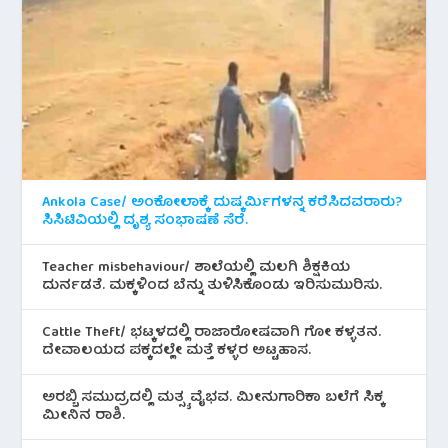
Ankola Case/ ಅಂಕೋಲಾಕ್ಕೆ ದುಷ್ಕರ್ಮಿಗಳನ್ನ ಕರೆಸಿದವರಾರು?
ಸಿಸಿಟಿವಿಯಲ್ಲಿ ದೃಶ್ಯ ಸಂಭಾಷಣೆ ಸೆರೆ.
Teacher misbehaviour/ ಶಾಲೆಯಲ್ಲಿ ಮಲಗಿ ಶಿಕ್ಷಕಿಯ
ದುರ್ನಡತೆ. ಮಕ್ಕಳಿಂದ ಬೆನ್ನು ತುಳಿಸಿಕೊಂಡು ಇರಿಸುಮುರಿಸು.
Cattle Theft/ ಭಟ್ಕಳದಲ್ಲಿ ರಾಜಾರೋಷವಾಗಿ ಗೋ ಕಳ್ಳತನ.
ದೇವಾಲಯದ ಪಕ್ಕದಲ್ಲೇ ಮತ್ತೆ ಕಳ್ಳರ ಅಟ್ಟಹಾಸ.
ಅರಬ್ಬಿ ಸಮುದ್ರದಲ್ಲಿ ಮತ್ಸ್ಯ ವೈಭವ. ಮೀನುಗಾರಿಕಾ ಬಲೆಗೆ ಸಿಕ್ಕ
ಮೀನಿನ‌ ರಾಶಿ.