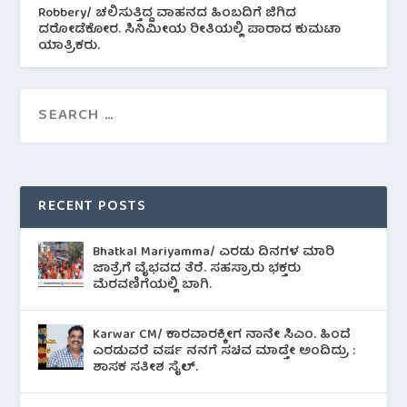
Robbery/ ಚಲಿಸುತ್ತಿದ್ದ ವಾಹನದ ಹಿಂಬದಿಗೆ ಜಿಗಿದ
ದರೋಡೆಕೋರ. ಸಿನಿಮೀಯ ರೀತಿಯಲ್ಲಿ ಪಾರಾದ ಕುಮಟಾ
ಯಾತ್ರಿಕರು.
RECENT POSTS
Bhatkal Mariyamma/ ಎರಡು ದಿನಗಳ ಮಾರಿ
ಜಾತ್ರೆಗೆ ವೈಭವದ ತೆರೆ. ಸಹಸ್ರಾರು ಭಕ್ತರು
ಮೆರವಣಿಗೆಯಲ್ಲಿ ಬಾಗಿ.
Karwar CM/ ಕಾರವಾರಕ್ಕೀಗ ನಾನೇ ಸಿಎಂ. ಹಿಂದೆ
ಎರಡುವರೆ ವರ್ಷ ನನಗೆ ಸಚಿವ ಮಾಡ್ತೇ ಅಂದಿದ್ರು :
ಶಾಸಕ ಸತೀಶ ಸೈಲ್.