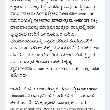
ಶಿರಸಿ (Sirsi):
ರಾಜ್ಯದಲ್ಲಿ ಬಗರ್‌ಹುಕುಂ ಅರ್ಜಿಗಳು
ಲಕ್ಷಾಂತರ ಸಂಖ್ಯೆಯಲ್ಲಿ ಬಂದಿದ್ದು, ಅವುಗಳನ್ನು ಅದನ್ನು
ಮುಂದಿನ ಆರು ತಿಂಗಳಲ್ಲಿ ಆಂದೋಲನ(Movement)
ಮಾದರಿಯಲ್ಲಿ ವಿಲೇವಾರಿ ಮಾಡುತ್ತೇವೆ. ಅರ್ಹರಿಗೆ ಎಲ್ಲ
ದಾಖಲಾತಿಯನ್ನು ಮಾಡಿಕೊಡುತ್ತೇವೆ, ರಾಜ್ಯದಲ್ಲಿ ಇದೇ
ಪ್ರಪ್ರಥಮ ಬಾರಿಗೆ ಬಗರುಹುಕುಂ ಕುರಿತು
ಮಂಜೂರಾತಿಯನ್ನು ಪ್ರಾರಂಭದಿಂದ ಕೊನೆಯವರಿಗೆ
ಸಂಪೂರ್ಣವಾಗಿ ಆನ್ ಲೈನ್ ಮೂಲಕ ಶಿರಸಿಯಲ್ಲಿ(Sirsi)
ಮಾಡುವ ಮೂಲಕ ಈ ಅಭಿಯಾನ ಆರಂಭಿಸುತ್ತಿದ್ದೇವೆ
ಎಂದು ರಾಜ್ಯದ ಕಂದಾಯ ಸಚಿವ ಕೃಷ್ಣ
ಬೈರೇಗೌಡ(Revenue Minister Krishna Bhairegouda)
ತಿಳಿಸಿದರು.
ಅವರು ಶಿರಸಿಯ ಅಂಬೇಡ್ಕರ್ ಭವನದಲ್ಲಿ (Ambedkar
Bhavan) ಫಲಾನುಭವಿಗಳಿಗೆ ಬಗರ್‌ಹುಕುಂ ಸಾಗುವಳಿ
ಚೀಟಿ, ಪಹಣಿ ಪತ್ರಿಕೆ, ಪೋಡಿ ದಾಖಲೆ, ಕಂದಾಯ