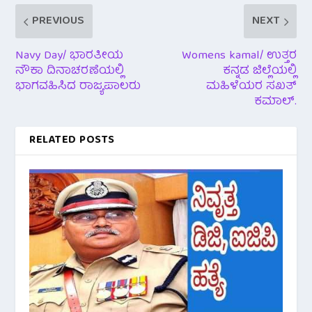
PREVIOUS
NEXT
Navy Day/ ಭಾರತೀಯ
Womens kamal/ ಉತ್ತರ
ನೌಕಾ ದಿನಾಚರಣೆಯಲ್ಲಿ
ಕನ್ನಡ ಜಿಲ್ಲೆಯಲ್ಲಿ
ಭಾಗವಹಿಸಿದ ರಾಜ್ಯಪಾಲರು
ಮಹಿಳೆಯರ ಸಖತ್
ಕಮಾಲ್.
RELATED POSTS