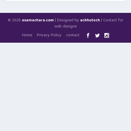
© 2026
| Designed by
| Contact for
esamachara.com
achhutech
web designe
Home
Privacy Policy
contact