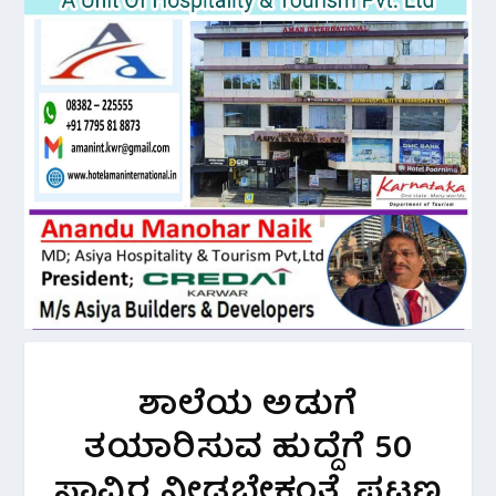
ಶಾಲೆಯ ಅಡುಗೆ
ತಯಾರಿಸುವ ಹುದ್ದೆಗೆ 50
ಸಾವಿರ ನೀಡಬೇಕಂತೆ. ಪಟ್ಟಣ