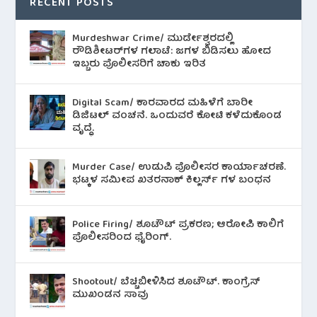
RECENT POSTS
Murdeshwar Crime/ ಮುರ್ಡೇಶ್ವರದಲ್ಲಿ
ರೌಡಿಶೀಟರ್‌ಗಳ ಗಲಾಟೆ: ಜಗಳ ಬಿಡಿಸಲು ಹೋದ
ಇಬ್ಬರು ಪೊಲೀಸರಿಗೆ ಚಾಕು ಇರಿತ
Digital Scam/ ಕಾರವಾರದ ಮಹಿಳೆಗೆ ಬಾರೀ
ಡಿಜಿಟಲ್ ವಂಚನೆ. ಒಂದುವರೆ ಕೋಟಿ ಕಳೆದುಕೊಂಡ
ವೃದ್ಧೆ.
Murder Case/ ಉಡುಪಿ ಪೊಲೀಸರ ಕಾರ್ಯಾಚರಣೆ.
ಭಟ್ಕಳ ಸಮೀಪ ಖತರನಾಕ್ ಕಿಲ್ಲರ್ಸ್ ಗಳ ಬಂಧನ
Police Firing/ ಶೂಟೌಟ್ ಪ್ರಕರಣ; ಆರೋಪಿ ಕಾಲಿಗೆ
ಪೊಲೀಸರಿಂದ ಫೈರಿಂಗ್.
Shootout/ ಬೆಚ್ಚಿಬೀಳಿಸಿದ ಶೂಟೌಟ್‌. ಕಾಂಗ್ರೆಸ್
ಮುಖಂಡನ ಸಾವು