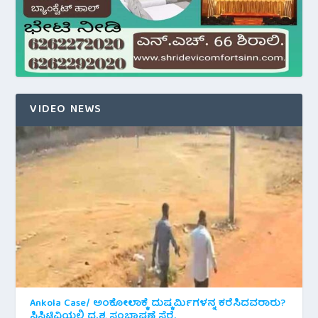
VIDEO NEWS
Ankola Case/ ಅಂಕೋಲಾಕ್ಕೆ ದುಷ್ಕರ್ಮಿಗಳನ್ನ ಕರೆಸಿದವರಾರು?
ಸಿಸಿಟಿವಿಯಲ್ಲಿ ದೃಶ್ಯ ಸಂಭಾಷಣೆ ಸೆರೆ.