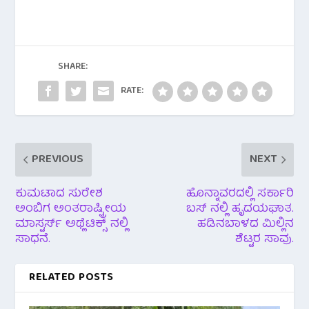
e
tt
at
b
er
s
o
A
o
p
SHARE:
k
p
RATE:
PREVIOUS
NEXT
ಕುಮಟಾದ ಸುರೇಶ
ಹೊನ್ನಾವರದಲ್ಲಿ ಸರ್ಕಾರಿ
ಅಂಬಿಗ ಅಂತರಾಷ್ಟ್ರೀಯ
ಬಸ್ ನಲ್ಲಿ ಹೃದಯಘಾತ.
ಮಾಸ್ಟರ್ಸ್ ಅಥ್ಲೆಟಿಕ್ಸ್ ನಲ್ಲಿ
ಹಡಿನಬಾಳದ ಮಿಲ್ಲಿನ
ಸಾಧನೆ.
ಶೆಟ್ಟರ ಸಾವು.
RELATED POSTS