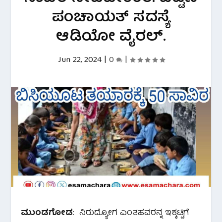
ಪಂಚಾಯತ್ ಸದಸ್ಯೆ
ಆಡಿಯೋ ವೈರಲ್.
Jun 22, 2024
|
0
|
ಮುಂಡಗೋಡ
: ನಿರುದ್ಯೋಗ ಎಂತಹವರನ್ನ ಇಕ್ಕಟ್ಟಿಗೆ