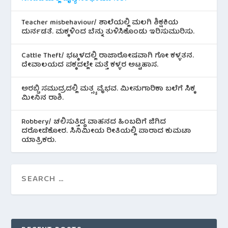
Teacher misbehaviour/ ಶಾಲೆಯಲ್ಲಿ ಮಲಗಿ ಶಿಕ್ಷಕಿಯ
ದುರ್ನಡತೆ. ಮಕ್ಕಳಿಂದ ಬೆನ್ನು ತುಳಿಸಿಕೊಂಡು ಇರಿಸುಮುರಿಸು.
Cattle Theft/ ಭಟ್ಕಳದಲ್ಲಿ ರಾಜಾರೋಷವಾಗಿ ಗೋ ಕಳ್ಳತನ.
ದೇವಾಲಯದ ಪಕ್ಕದಲ್ಲೇ ಮತ್ತೆ ಕಳ್ಳರ ಅಟ್ಟಹಾಸ.
ಅರಬ್ಬಿ ಸಮುದ್ರದಲ್ಲಿ ಮತ್ಸ್ಯ ವೈಭವ. ಮೀನುಗಾರಿಕಾ ಬಲೆಗೆ ಸಿಕ್ಕ
ಮೀನಿನ‌ ರಾಶಿ.
Robbery/ ಚಲಿಸುತ್ತಿದ್ದ ವಾಹನದ ಹಿಂಬದಿಗೆ ಜಿಗಿದ
ದರೋಡೆಕೋರ. ಸಿನಿಮೀಯ ರೀತಿಯಲ್ಲಿ ಪಾರಾದ ಕುಮಟಾ
ಯಾತ್ರಿಕರು.