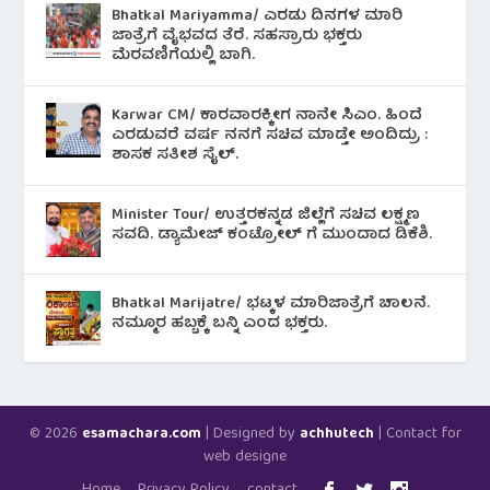
Bhatkal Mariyamma/ ಎರಡು ದಿನಗಳ ಮಾರಿ
ಜಾತ್ರೆಗೆ ವೈಭವದ ತೆರೆ. ಸಹಸ್ರಾರು ಭಕ್ತರು
ಮೆರವಣಿಗೆಯಲ್ಲಿ ಬಾಗಿ.
Karwar CM/ ಕಾರವಾರಕ್ಕೀಗ ನಾನೇ ಸಿಎಂ. ಹಿಂದೆ
ಎರಡುವರೆ ವರ್ಷ ನನಗೆ ಸಚಿವ ಮಾಡ್ತೇ ಅಂದಿದ್ರು :
ಶಾಸಕ ಸತೀಶ ಸೈಲ್.
Minister Tour/ ಉತ್ತರಕನ್ನಡ ಜಿಲ್ಲೆಗೆ ಸಚಿವ ಲಕ್ಷ್ಮಣ
ಸವದಿ. ಡ್ಯಾಮೇಜ್ ಕಂಟ್ರೋಲ್ ಗೆ ಮುಂದಾದ ಡಿಕೆಶಿ.
Bhatkal Marijatre/ ಭಟ್ಕಳ ಮಾರಿಜಾತ್ರೆಗೆ ಚಾಲನೆ.
ನಮ್ಮೂರ ಹಬ್ಬಕ್ಕೆ ಬನ್ನಿ ಎಂದ ಭಕ್ತರು.
© 2026
| Designed by
| Contact for
esamachara.com
achhutech
web designe
Home
Privacy Policy
contact