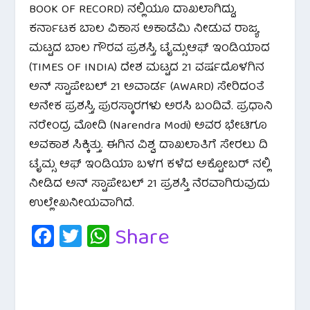
BOOK OF RECORD) ನಲ್ಲಿಯೂ ದಾಖಲಾಗಿದ್ದು,
ಕರ್ನಾಟಕ ಬಾಲ ವಿಕಾಸ ಅಕಾಡೆಮಿ ನೀಡುವ ರಾಜ್ಯ
ಮಟ್ಟದ ಬಾಲ ಗೌರವ ಪ್ರಶಸ್ತಿ, ಟೈಮ್ಸಆಫ್ ಇಂಡಿಯಾದ
(TIMES OF INDIA) ದೇಶ ಮಟ್ಟದ 21 ವರ್ಷದೊಳಗಿನ
ಅನ್ ಸ್ಟಾಪೇಬಲ್ 21 ಅವಾರ್ಡ (AWARD) ಸೇರಿದಂತೆ
ಅನೇಕ ಪ್ರಶಸ್ತಿ, ಪುರಸ್ಕಾರಗಳು ಅರಸಿ ಬಂದಿವೆ. ಪ್ರಧಾನಿ
ನರೇಂದ್ರ ಮೋದಿ (Narendra Modi) ಅವರ ಭೇಟಿಗೂ
ಅವಕಾಶ ಸಿಕ್ಕಿತ್ತು. ಈಗಿನ ವಿಶ್ವ ದಾಖಲಾತಿಗೆ ಸೇರಲು ದಿ
ಟೈಮ್ಸ ಆಫ್ ಇಂಡಿಯಾ ಬಳಗ‌ ಕಳೆದ ಅಕ್ಟೋಬರ್ ನಲ್ಲಿ
ನೀಡಿದ ಅನ್ ಸ್ಟಾಪೇಬಲ್‌ 21 ಪ್ರಶಸ್ತಿ ನೆರವಾಗಿರುವುದು
ಉಲ್ಲೇಖನೀಯವಾಗಿದೆ.
Fa
T
W
Share
c
wi
h
e
tt
at
b
er
s