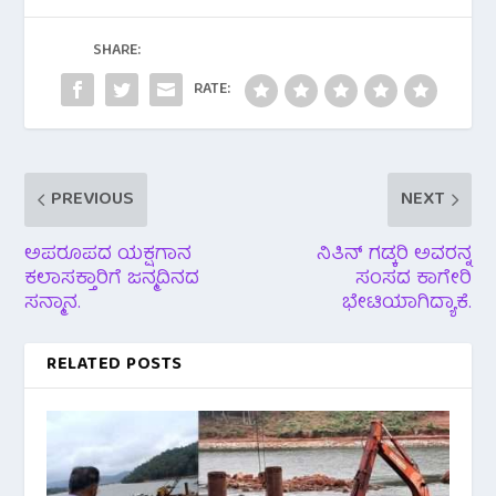
o
A
o
p
SHARE:
k
p
RATE:
PREVIOUS
NEXT
ಅಪರೂಪದ ಯಕ್ಷಗಾನ
ನಿತಿನ್ ಗಡ್ಕರಿ ಅವರನ್ನ
ಕಲಾಸಕ್ತಾರಿಗೆ ಜನ್ಮದಿನದ
ಸಂಸದ ಕಾಗೇರಿ
ಸನ್ಮಾನ.
ಭೇಟಿಯಾಗಿದ್ಯಾಕೆ.
RELATED POSTS