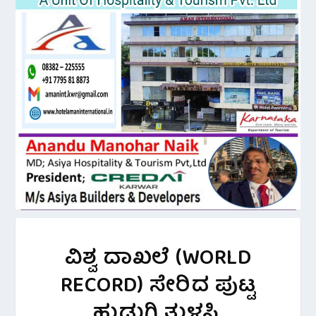
ವಿಶ್ವ ದಾಖಲೆ (WORLD
RECORD) ಸೇರಿದ ಪುಟ್ಟ
ಹುಡುಗಿ ತುಳಸಿ.