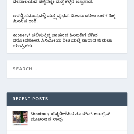
ದೇವಾಲಯದ ಪಕ್ಕದಲ್ಲೇ ಮತ್ತೆ ಕಳ್ಳರ ಅಟ್ಟಹಾಸ.
ಅರಬ್ಬಿ ಸಮುದ್ರದಲ್ಲಿ ಮತ್ಸ್ಯ ವೈಭವ. ಮೀನುಗಾರಿಕಾ ಬಲೆಗೆ ಸಿಕ್ಕ
ಮೀನಿನ‌ ರಾಶಿ.
Robbery/ ಚಲಿಸುತ್ತಿದ್ದ ವಾಹನದ ಹಿಂಬದಿಗೆ ಜಿಗಿದ
ದರೋಡೆಕೋರ. ಸಿನಿಮೀಯ ರೀತಿಯಲ್ಲಿ ಪಾರಾದ ಕುಮಟಾ
ಯಾತ್ರಿಕರು.
RECENT POSTS
Shootout/ ಬೆಚ್ಚಿಬೀಳಿಸಿದ ಶೂಟೌಟ್‌. ಕಾಂಗ್ರೆಸ್
ಮುಖಂಡನ ಸಾವು