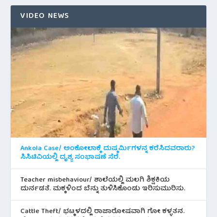
VIDEO NEWS
Ankola Case/ ಅಂಕೋಲಾಕ್ಕೆ ದುಷ್ಕರ್ಮಿಗಳನ್ನ ಕರೆಸಿದವರಾರು?
ಸಿಸಿಟಿವಿಯಲ್ಲಿ ದೃಶ್ಯ ಸಂಭಾಷಣೆ ಸೆರೆ.
Teacher misbehaviour/ ಶಾಲೆಯಲ್ಲಿ ಮಲಗಿ ಶಿಕ್ಷಕಿಯ
ದುರ್ನಡತೆ. ಮಕ್ಕಳಿಂದ ಬೆನ್ನು ತುಳಿಸಿಕೊಂಡು ಇರಿಸುಮುರಿಸು.
Cattle Theft/ ಭಟ್ಕಳದಲ್ಲಿ ರಾಜಾರೋಷವಾಗಿ ಗೋ ಕಳ್ಳತನ.