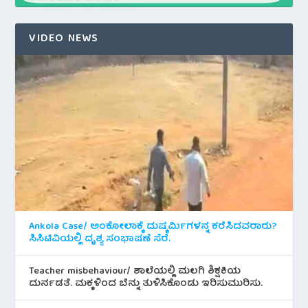
VIDEO NEWS
Ankola Case/ ಅಂಕೋಲಾಕ್ಕೆ ದುಷ್ಕರ್ಮಿಗಳನ್ನ ಕರೆಸಿದವರಾರು?
ಸಿಸಿಟಿವಿಯಲ್ಲಿ ದೃಶ್ಯ ಸಂಭಾಷಣೆ ಸೆರೆ.
Teacher misbehaviour/ ಶಾಲೆಯಲ್ಲಿ ಮಲಗಿ ಶಿಕ್ಷಕಿಯ
ದುರ್ನಡತೆ. ಮಕ್ಕಳಿಂದ ಬೆನ್ನು ತುಳಿಸಿಕೊಂಡು ಇರಿಸುಮುರಿಸು.