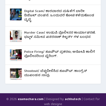
Digital Scam/ ಕಾರವಾರದ ಮಹಿಳೆಗೆ ಬಾರೀ
ಡಿಜಿಟಲ್ ವಂಚನೆ. ಒಂದುವರೆ ಕೋಟಿ ಕಳೆದುಕೊಂಡ
ವೃದ್ಧೆ.
Murder Case/ ಉಡುಪಿ ಪೊಲೀಸರ ಕಾರ್ಯಾಚರಣೆ.
ಭಟ್ಕಳ ಸಮೀಪ ಖತರನಾಕ್ ಕಿಲ್ಲರ್ಸ್ ಗಳ ಬಂಧನ
Police Firing/ ಶೂಟೌಟ್ ಪ್ರಕರಣ; ಆರೋಪಿ ಕಾಲಿಗೆ
ಪೊಲೀಸರಿಂದ ಫೈರಿಂಗ್.
Shootout/ ಬೆಚ್ಚಿಬೀಳಿಸಿದ ಶೂಟೌಟ್‌. ಕಾಂಗ್ರೆಸ್
ಮುಖಂಡನ ಸಾವು
© 2026
| Designed by
| Contact for
esamachara.com
achhutech
web designe