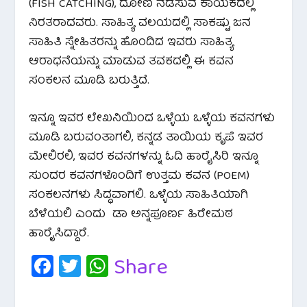
(FISH CATCHING), ದೋಣಿ ನಡೆಸುವ ಕಾಯಕದಲ್ಲಿ
ನಿರತರಾದವರು. ಸಾಹಿತ್ಯ ವಲಯದಲ್ಲಿ ಸಾಕಷ್ಟು ಜನ
ಸಾಹಿತಿ ಸ್ನೇಹಿತರನ್ನು ಹೊಂದಿದ ಇವರು ಸಾಹಿತ್ಯ
ಆರಾಧನೆಯನ್ನು ಮಾಡುವ ತವಕದಲ್ಲಿ ಈ ಕವನ
ಸಂಕಲನ ಮೂಡಿ ಬರುತ್ತಿದೆ.
ಇನ್ನೂ ಇವರ ಲೇಖನಿಯಿಂದ ಒಳ್ಳೆಯ ಒಳ್ಳೆಯ ಕವನಗಳು
ಮೂಡಿ ಬರುವಂತಾಗಲಿ, ಕನ್ನಡ ತಾಯಿಯ ಕೃಪೆ ಇವರ
ಮೇಲಿರಲಿ, ಇವರ ಕವನಗಳನ್ನು ಓದಿ ಹಾರೈಸಿರಿ ಇನ್ನೂ
ಸುಂದರ ಕವನಗಳೊಂದಿಗೆ ಉತ್ತಮ ಕವನ (POEM)
ಸಂಕಲನಗಳು ಸಿದ್ಧವಾಗಲಿ. ಒಳ್ಳೆಯ ಸಾಹಿತಿಯಾಗಿ
ಬೆಳೆಯಲಿ ಎಂದು ಡಾ ಅನ್ನಪೂರ್ಣ ಹಿರೇಮಠ
ಹಾರೈಸಿದ್ದಾರೆ.
Fa
T
W
Share
c
wi
h