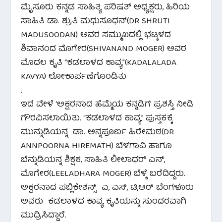
ಮೈಸೂರು ಕನ್ನಡ ಸಾಹಿತ್ಯ ಪರಿಷತ್ ಅಧ್ಯಕ್ಷರು, ಹಿರಿಯ
ಸಾಹಿತಿ ಡಾ. ಶ್ರುತಿ ಮಧುಸೂಧನ್(DR SHRUTI
MADUSOODAN) ಅವರ ಸಮ್ಮುಖದಲ್ಲಿ ಭಟ್ಕಳದ
ಶಿವಾನಂದ ಮೊಗೇರ(SHIVANAND MOGER) ಅವರ
ಮೊದಲ ಕೃತಿ “ಕಡಲಾಳದ ಕಾವ್ಯ”(KADALALADA
KAVYA) ಲೋಕಾರ್ಪಣೆಗೊಂಡಿತು
.
ಇದೆ ವೇಳೆ ‘ಅಕ್ಷರನಾದ ಹೆಮ್ಮೆಯ ಕನ್ನಡಿಗ’ ಪ್ರಶಸ್ತಿ ನೀಡಿ
ಗೌರವಿಸಲಾಯಿತು. “ಕಡಲಾಳದ ಕಾವ್ಯ” ಪುಸ್ತಕಕ್ಕೆ
ಮುನ್ನುಡಿಯನ್ನ ಡಾ. ಅನ್ನಪೂರ್ಣ ಹಿರೇಮಠ(DR
ANNPOORNA HIREMATH) ಬೆಳಗಾವಿ ಹಾಗೂ
ಬೆನ್ನುಡಿಯನ್ನ ಶಿಕ್ಷಕ, ಸಾಹಿತಿ ಲೀಲಾಧರ್ ಎನ್,
ಮೊಗೇರ(LEELADHARA MOGER) ಬೆಳ್ಕೆ ಬರೆದಿದ್ದರು.
ಅಕ್ಷರನಾದ ಪಬ್ಲಿಕೇಶನ್ಸ್ ಎ, ಎಸ್, ಟಿ,ಆರ್ ಬೆಂಗಳೂರು
ಅವರು ಕಡಲಾಳದ ಕಾವ್ಯ ಕೃತಿಯನ್ನು ಸುಂದರವಾಗಿ
ಮುದ್ರಿಸಿದ್ದಾರೆ.