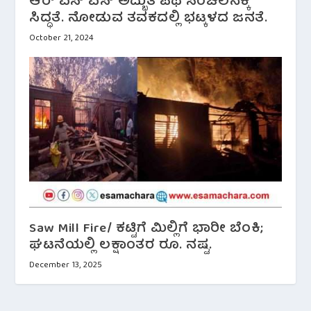
ಆರ್ ಎಸ್ ಎಸ್ ಅದ್ಭುತ ಪಥ ಸಂಚಲನಕ್ಕೆ
ಸಿದ್ಧತೆ. ನೋಡುವ ತವಕದಲ್ಲಿ ಭಟ್ಕಳದ ಜನತೆ.
October 21, 2024
Saw Mill Fire/ ಕಟ್ಟಿಗೆ ಮಿಲ್ಲಿಗೆ ಭಾರೀ ಬೆಂಕಿ;
ಘಟನೆಯಲ್ಲಿ ಲಕ್ಷಾಂತರ ರೂ. ನಷ್ಟ. ‌
December 13, 2025