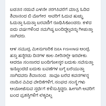
ಬಡತನ ನಡುವೆ ಏಳನೇ ತರಗತಿವರೆಗೆ ಮಾತ್ರ ಓದಿದ
ಶಿವಾನಂದ ಬಿ ಮೊಗೇರ ಅವರಿಗೆ ಓದುವ ಹುಚ್ಚು.
ಓದುತ್ತಾ ಓದುತ್ತಾ ಬರವಣಿಗೆ ರೂಢಿಸಿಕೊಂಡರು. ಕಳೆದ
ಐದು ವರ್ಷಗಳಿಂದ ತಮಗಿಷ್ಟ ಬಂದಿದ್ದೆಲ್ಲವನ್ನು ಗೀಚುತ್ತಾ
ಸಾಗಿದರು.
ಆಳ ಸಮುದ್ರ ಮೀನುಗಾರಿಕೆ (SEA FISHING) ಅಂದ್ರೆ
ಹತ್ತು ಹನ್ನೆರಡು ದಿನಗಳ ಕಾಲ ನೀರಿನಲ್ಲೇ ಇರಬೇಕು.
ಆದರೂ ಸಂಸಾರದ ಬಂಡಿಗೋಸ್ಕರ ಬದುಕು ಸವೆಸುತ್ತಾ
ಇನ್ನೊಂದೆಡೆ ಬದುಕು ಬವಣೆಗಳ ಬಗ್ಗೆ ಬರೆಯುತ್ತಾ
ಸಾಗಿದವರು ಶಿವಾನಂದ. ತಾವೂ ಬರೆದ ಕವನಗಳನ್ನ
ನಾಡಿನ ವಿವಿಧ ವೇದಿಕೆಗಳಿಗೆ, ಸಂಘದ ಸಂಸ್ಥೆ ಗಳು
ಆಯೋಜಿಸುವ ಸ್ಪರ್ಧೆಗೆ ಕಳಿಸುತ್ತಿದ್ದರು. ಹೀಗಾಗಿ ಅವರಿಗೆ
ಬಂದ ಪ್ರಶಸ್ತಿಗಳಿಗೆ ಲೆಕ್ಕವಿಲ್ಲ.