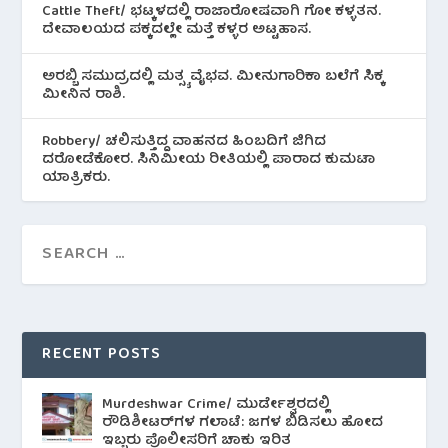
Cattle Theft/ ಭಟ್ಕಳದಲ್ಲಿ ರಾಜಾರೋಷವಾಗಿ ಗೋ ಕಳ್ಳತನ.
ದೇವಾಲಯದ ಪಕ್ಕದಲ್ಲೇ ಮತ್ತೆ ಕಳ್ಳರ ಅಟ್ಟಹಾಸ.
ಅರಬ್ಬಿ ಸಮುದ್ರದಲ್ಲಿ ಮತ್ಸ್ಯ ವೈಭವ. ಮೀನುಗಾರಿಕಾ ಬಲೆಗೆ ಸಿಕ್ಕ
ಮೀನಿನ‌ ರಾಶಿ.
Robbery/ ಚಲಿಸುತ್ತಿದ್ದ ವಾಹನದ ಹಿಂಬದಿಗೆ ಜಿಗಿದ
ದರೋಡೆಕೋರ. ಸಿನಿಮೀಯ ರೀತಿಯಲ್ಲಿ ಪಾರಾದ ಕುಮಟಾ
ಯಾತ್ರಿಕರು.
RECENT POSTS
Murdeshwar Crime/ ಮುರ್ಡೇಶ್ವರದಲ್ಲಿ
ರೌಡಿಶೀಟರ್‌ಗಳ ಗಲಾಟೆ: ಜಗಳ ಬಿಡಿಸಲು ಹೋದ
ಇಬ್ಬರು ಪೊಲೀಸರಿಗೆ ಚಾಕು ಇರಿತ