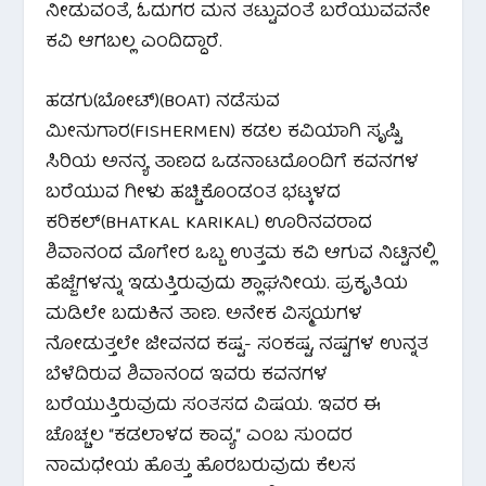
ನೀಡುವಂತೆ, ಓದುಗರ ಮನ ತಟ್ಟುವಂತೆ ಬರೆಯುವವನೇ
ಕವಿ ಆಗಬಲ್ಲ ಎಂದಿದ್ದಾರೆ.
ಹಡಗು(ಬೋಟ್)(BOAT) ನಡೆಸುವ
ಮೀನುಗಾರ(FISHERMEN) ಕಡಲ ಕವಿಯಾಗಿ ಸೃಷ್ಟಿ
ಸಿರಿಯ ಅನನ್ಯ ತಾಣದ ಒಡನಾಟದೊಂದಿಗೆ ಕವನಗಳ
ಬರೆಯುವ ಗೀಳು ಹಚ್ಚಿಕೊಂಡಂತ ಭಟ್ಕಳದ
ಕರಿಕಲ್(BHATKAL KARIKAL) ಊರಿನವರಾದ
ಶಿವಾನಂದ ಮೊಗೇರ ಒಬ್ಬ ಉತ್ತಮ ಕವಿ ಆಗುವ ನಿಟ್ಟಿನಲ್ಲಿ
ಹೆಜ್ಜೆಗಳನ್ನು ಇಡುತ್ತಿರುವುದು ಶ್ಲಾಘನೀಯ. ಪ್ರಕೃತಿಯ
ಮಡಿಲೇ ಬದುಕಿನ ತಾಣ. ಅನೇಕ ವಿಸ್ಮಯಗಳ
ನೋಡುತ್ತಲೇ ಜೀವನದ ಕಷ್ಟ- ಸಂಕಷ್ಟ, ನಷ್ಟಗಳ ಉನ್ನತ
ಬೆಳೆದಿರುವ ಶಿವಾನಂದ ಇವರು ಕವನಗಳ
ಬರೆಯುತ್ತಿರುವುದು ಸಂತಸದ ವಿಷಯ. ಇವರ ಈ
ಚೊಚ್ಚಲ “ಕಡಲಾಳದ ಕಾವ್ಯ“ ಎಂಬ ಸುಂದರ
ನಾಮಧೇಯ ಹೊತ್ತು ಹೊರಬರುವುದು ಕೆಲಸ