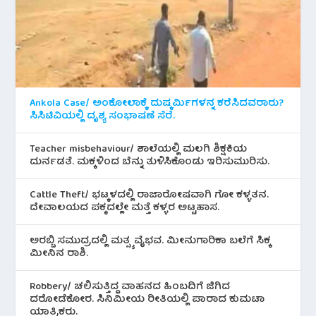
Ankola Case/ ಅಂಕೋಲಾಕ್ಕೆ ದುಷ್ಕರ್ಮಿಗಳನ್ನ ಕರೆಸಿದವರಾರು?
ಸಿಸಿಟಿವಿಯಲ್ಲಿ ದೃಶ್ಯ ಸಂಭಾಷಣೆ ಸೆರೆ.
Teacher misbehaviour/ ಶಾಲೆಯಲ್ಲಿ ಮಲಗಿ ಶಿಕ್ಷಕಿಯ
ದುರ್ನಡತೆ. ಮಕ್ಕಳಿಂದ ಬೆನ್ನು ತುಳಿಸಿಕೊಂಡು ಇರಿಸುಮುರಿಸು.
Cattle Theft/ ಭಟ್ಕಳದಲ್ಲಿ ರಾಜಾರೋಷವಾಗಿ ಗೋ ಕಳ್ಳತನ.
ದೇವಾಲಯದ ಪಕ್ಕದಲ್ಲೇ ಮತ್ತೆ ಕಳ್ಳರ ಅಟ್ಟಹಾಸ.
ಅರಬ್ಬಿ ಸಮುದ್ರದಲ್ಲಿ ಮತ್ಸ್ಯ ವೈಭವ. ಮೀನುಗಾರಿಕಾ ಬಲೆಗೆ ಸಿಕ್ಕ
ಮೀನಿನ‌ ರಾಶಿ.
Robbery/ ಚಲಿಸುತ್ತಿದ್ದ ವಾಹನದ ಹಿಂಬದಿಗೆ ಜಿಗಿದ
ದರೋಡೆಕೋರ. ಸಿನಿಮೀಯ ರೀತಿಯಲ್ಲಿ ಪಾರಾದ ಕುಮಟಾ
ಯಾತ್ರಿಕರು.