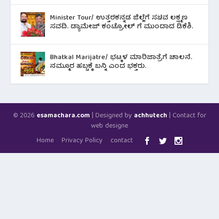
Minister Tour/ ಉತ್ತರಕನ್ನಡ ಜಿಲ್ಲೆಗೆ ಸಚಿವ ಲಕ್ಷ್ಮಣ
ಸವದಿ. ಡ್ಯಾಮೇಜ್ ಕಂಟ್ರೋಲ್ ಗೆ ಮುಂದಾದ ಡಿಕೆಶಿ.
Bhatkal Marijatre/ ಭಟ್ಕಳ ಮಾರಿಜಾತ್ರೆಗೆ ಚಾಲನೆ.
ನಮ್ಮೂರ ಹಬ್ಬಕ್ಕೆ ಬನ್ನಿ ಎಂದ ಭಕ್ತರು.
© 2026
| Designed by
| Contact for
esamachara.com
achhutech
web designe
Home
Privacy Policy
contact