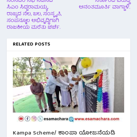
ಸಂಸದರ ಸಭೆ ನಡೆಸಿದ
ಸರ್ಕಾರದ ವಿರುದ್ಧ
ಸಿಎಂ ಸಿದ್ದರಾಮಯ್ಯ.
ಅನಂತಮೂರ್ತಿ ವಾಗ್ದಾಳಿ.
ರಾಜ್ಯದ ನೆಲ, ಜಲ, ಸಂಸ್ಕೃತಿ,
ಸಂಪನ್ಮೂಲ ಅಭಿವೃದ್ಧಿಗಾಗಿ
ರಾಜಕೀಯ ಮರೆತು ಚರ್ಚೆ.
RELATED POSTS
Kampa Scheme/ ಕಾಂಪಾ ಯೋಜನೆಯಡಿ