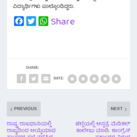
ವಿದ್ಯಾರ್ಥಿಗಳು ಪಾಲ್ಗೊಂಡಿದ್ದರು.
Fa
T
W
Share
c
wi
h
e
tt
at
b
er
s
o
A
o
p
SHARE:
k
p
RATE:
PREVIOUS
NEXT
ರಾಷ್ಟ್ರ ರಾಜಧಾನಿಯಲ್ಲಿ
ಜಿಲ್ಲೆಯಲ್ಲಿ ಆಸ್ಪತ್ರೆ ಮೆಡಿಕಲ್‌
ರಾಜ್ಯದಿಂದ ಆಯ್ಕೆಯಾದ
ಕಾಲೇಜು ಮಾಡಿ. ಕಾಂಗ್ರೆಸ್