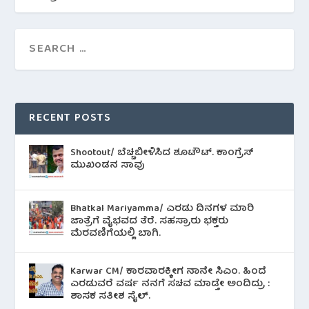
RECENT POSTS
Shootout/ ಬೆಚ್ಚಿಬೀಳಿಸಿದ ಶೂಟೌಟ್‌. ಕಾಂಗ್ರೆಸ್
ಮುಖಂಡನ ಸಾವು
Bhatkal Mariyamma/ ಎರಡು ದಿನಗಳ ಮಾರಿ
ಜಾತ್ರೆಗೆ ವೈಭವದ ತೆರೆ. ಸಹಸ್ರಾರು ಭಕ್ತರು
ಮೆರವಣಿಗೆಯಲ್ಲಿ ಬಾಗಿ.
Karwar CM/ ಕಾರವಾರಕ್ಕೀಗ ನಾನೇ ಸಿಎಂ. ಹಿಂದೆ
ಎರಡುವರೆ ವರ್ಷ ನನಗೆ ಸಚಿವ ಮಾಡ್ತೇ ಅಂದಿದ್ರು :
ಶಾಸಕ ಸತೀಶ ಸೈಲ್.