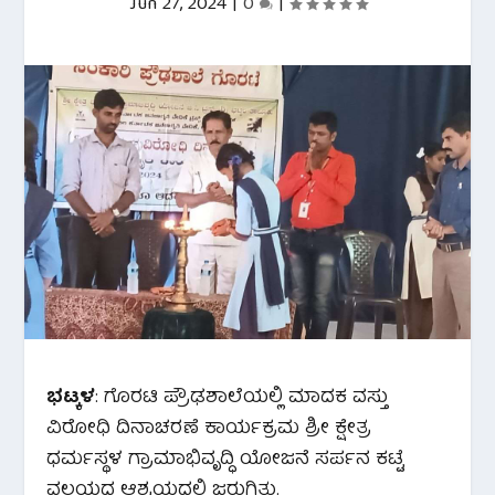
Jun 27, 2024
|
0
|
ಭಟ್ಕಳ
: ಗೊರಟಿ ಪ್ರೌಢಶಾಲೆಯಲ್ಲಿ ಮಾದಕ ವಸ್ತು
ವಿರೋಧಿ ದಿನಾಚರಣೆ ಕಾರ್ಯಕ್ರಮ ಶ್ರೀ ಕ್ಷೇತ್ರ
ಧರ್ಮಸ್ಥಳ ಗ್ರಾಮಾಭಿವೃದ್ಧಿ ಯೋಜನೆ ಸರ್ಪನ ಕಟ್ಟೆ
ವಲಯದ ಆಶ್ರಯದಲ್ಲಿ ಜರುಗಿತು.