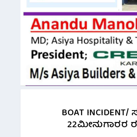
BOAT INCIDENT/ 
22ಮೀನುಗಾರರ ರಕ