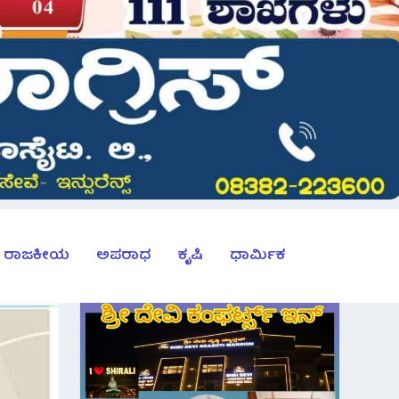
ರಾಜಕೀಯ
ಅಪರಾಧ
ಕೃಷಿ
ಧಾರ್ಮಿಕ