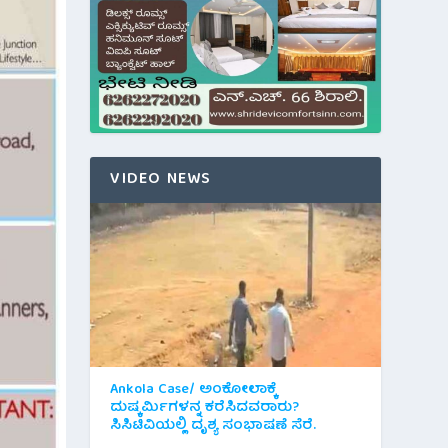
VIDEO NEWS
Ankola Case/ ಅಂಕೋಲಾಕ್ಕೆ
ದುಷ್ಕರ್ಮಿಗಳನ್ನ ಕರೆಸಿದವರಾರು?
ಸಿಸಿಟಿವಿಯಲ್ಲಿ ದೃಶ್ಯ ಸಂಭಾಷಣೆ ಸೆರೆ.