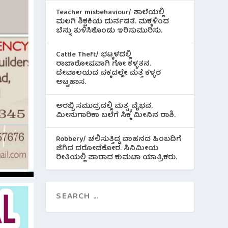
Teacher misbehaviour/ ಶಾಲೆಯಲ್ಲಿ
ಮಲಗಿ ಶಿಕ್ಷಕಿಯ ದುರ್ನಡತೆ. ಮಕ್ಕಳಿಂದ
ಬೆನ್ನು ತುಳಿಸಿಕೊಂಡು ಇರಿಸುಮುರಿಸು.
Cattle Theft/ ಭಟ್ಕಳದಲ್ಲಿ
ರಾಜಾರೋಷವಾಗಿ ಗೋ ಕಳ್ಳತನ.
ದೇವಾಲಯದ ಪಕ್ಕದಲ್ಲೇ ಮತ್ತೆ ಕಳ್ಳರ
ಅಟ್ಟಹಾಸ.
ಅರಬ್ಬಿ ಸಮುದ್ರದಲ್ಲಿ ಮತ್ಸ್ಯ ವೈಭವ.
ಮೀನುಗಾರಿಕಾ ಬಲೆಗೆ ಸಿಕ್ಕ ಮೀನಿನ‌ ರಾಶಿ.
Robbery/ ಚಲಿಸುತ್ತಿದ್ದ ವಾಹನದ ಹಿಂಬದಿಗೆ
ಜಿಗಿದ ದರೋಡೆಕೋರ. ಸಿನಿಮೀಯ
ರೀತಿಯಲ್ಲಿ ಪಾರಾದ ಕುಮಟಾ ಯಾತ್ರಿಕರು.