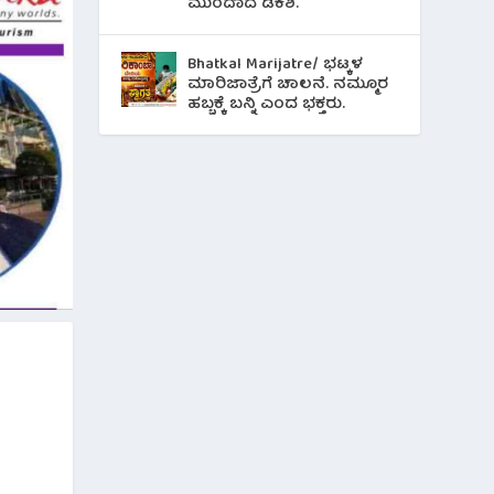
ಮುಂದಾದ ಡಿಕೆಶಿ.
Bhatkal Marijatre/ ಭಟ್ಕಳ
ಮಾರಿಜಾತ್ರೆಗೆ ಚಾಲನೆ. ನಮ್ಮೂರ
ಹಬ್ಬಕ್ಕೆ ಬನ್ನಿ ಎಂದ ಭಕ್ತರು.