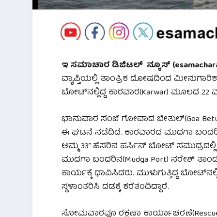
ಇ ಸಮಾಚಾರ ಡಿಜಿಟಲ್ ನ್ಯೂಸ್ (esamachara 
ವ್ಯಾಪ್ತಿಯಲ್ಲಿ ತಾಂತ್ರಿಕ ದೋಷದಿಂದ ಮೀನುಗಾರಿ
ಬೋಟ್‌ನಲ್ಲಿದ್ದ ಕಾರವಾರ(Karwar) ಮೂಲದ 22 ಮ
ಭಾನುವಾರ ಸಂಜೆ ಗೋವಾದ ಬೇತುಲ್(Goa Betul)
ಈ ಘಟನೆ ನಡೆದಿದೆ. ಕಾರವಾರದ ಮುದಗಾ ಬಂದರಿನ(
ಅಮ್ಮ 33” ಹೆಸರಿನ ಪರ್ಸಿನ್ ಬೋಟ್ ಸಮುದ್ರದಲ್ಲಿ
ಮುದಗಾ ಬಂದರಿನ(Mudga Port) ನರೇಶ್ ತಾಂಡೇ
ಕಾರ್ಯಕ್ಕೆ ಧಾವಿಸಿದರು. ಮುಳುಗುತ್ತಿದ್ದ ಬೋಟ್‌ನ
ಸ್ಥಳಾಂತರಿಸಿ ದಡಕ್ಕೆ ಕರೆತಂದಿದ್ದಾರೆ.
ಸೋಮವಾರವೂ ರಕ್ಷಣಾ ಕಾರ್ಯಾಚರಣೆ(Rescue Oper