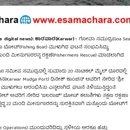
digital news):
ಕಾರವಾರ
(
Karwar
) :
ಗೋವಾ ಸಮುದ್ರ(Goa Sea
ಕಾ ಬೋಟ್(Fishing Boat) ಮುಳುಗಿದ ಘಟನೆ ಸಂಭವಿಸಿದ್ದು,
ಂದಿ ಮೀನುಗಾರರನ್ನ ರಕ್ಷಣೆ(Fishermens Rescue) ಮಾಡಲಾಗಿದೆ.
 ಸಮೀಪ ಸಮುದ್ರದಲ್ಲಿ ಸುಮಾರು 20 ನಾಟಿಕಲ್ ಮೈಲ್ ದೂರದಲ್ಲಿ
Karwar Mudga Port) ದಿನೇಶ್ ಕಾಂಚನ್ ಅವರಿಗೆ ಸೇರಿದ “ಶ್ರೀ
 ಮುಳುಗಲು ಆರಂಭಿಸಿತು ಎನ್ನಲಾಗಿದೆ. ಘಟನೆ ತಿಳಿಯುತ್ತಿದ್ದಂತೆ
ಲ್ ಅವರಿಗೆ ಸೇರಿದ “ಜಲರಾಜ್” ಬೋಟ್ ಕಲಾಶಿಗಳು ತಕ್ಷಣ ರಕ್ಷಣಾ
ಲ್ಲಿದ್ದ 22 ಮಂದಿ ಮೀನುಗಾರರನ್ನು ಸುರಕ್ಷಿತವಾಗಿ ಮತ್ತೊಂದು ಬೋಟ್‌ಗೆ
ations) ಮುಂದುವರಿದಿದ್ದು, ಸ್ಥಳೀಯ ಆರಕ್ಕೂ ಹೆಚ್ಚು