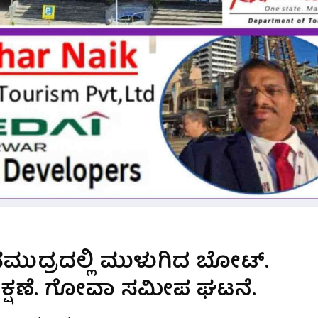
ಸಮುದ್ರದಲ್ಲಿ ಮುಳುಗಿದ ಬೋಟ್.
್ಷಣೆ. ಗೋವಾ ಸಮೀಪ ಘಟನೆ.