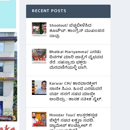
RECENT POSTS
Shootout/ ಬೆಚ್ಚಿಬೀಳಿಸಿದ
ಶೂಟೌಟ್‌. ಕಾಂಗ್ರೆಸ್ ಮುಖಂಡನ
ಸಾವು
Bhatkal Mariyamma/ ಎರಡು
ದಿನಗಳ ಮಾರಿ ಜಾತ್ರೆಗೆ ವೈಭವದ
ತೆರೆ. ಸಹಸ್ರಾರು ಭಕ್ತರು
ಮೆರವಣಿಗೆಯಲ್ಲಿ ಬಾಗಿ.
Karwar CM/ ಕಾರವಾರಕ್ಕೀಗ
ನಾನೇ ಸಿಎಂ. ಹಿಂದೆ ಎರಡುವರೆ
ವರ್ಷ ನನಗೆ ಸಚಿವ ಮಾಡ್ತೇ
ಅಂದಿದ್ರು : ಶಾಸಕ ಸತೀಶ ಸೈಲ್.
Minister Tour/ ಉತ್ತರಕನ್ನಡ
ಜಿಲ್ಲೆಗೆ ಸಚಿವ ಲಕ್ಷ್ಮಣ ಸವದಿ.
ಡ್ಯಾಮೇಜ್ ಕಂಟ್ರೋಲ್ ಗೆ