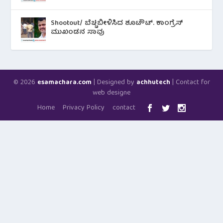
Shootout/ ಬೆಚ್ಚಿಬೀಳಿಸಿದ ಶೂಟೌಟ್‌. ಕಾಂಗ್ರೆಸ್
ಮುಖಂಡನ ಸಾವು
© 2026
| Designed by
| Contact for
esamachara.com
achhutech
web designe
Home
Privacy Policy
contact