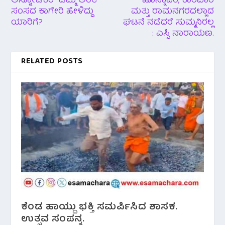
ಅಸ್ನೋಟಿಕರ್ ಡಮ್ಮಿ ಅಂತ
ಹೊನ್ನಾವರ, ಕಾರವಾರ
ಸಂಸದ ಕಾಗೇರಿ ಹೇಳಿದ್ದು
ಮತ್ತು ರಾಮನಗರದಲ್ಲಾದ
ಯಾರಿಗೆ?
ಘಟನೆ ನಡೆದರೆ ಸುಮ್ಮನಿರಲ್ಲ
: ಎಸ್ಪಿ ನಾರಾಯಣ.
RELATED POSTS
ಕೆಂಡ ಹಾಯ್ದು ಭಕ್ತಿ ಸಮರ್ಪಿಸಿದ ಶಾಸಕ.
ಉತ್ಸವ ಸಂಪನ್ನ.