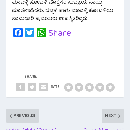
ಮಾವಳ್ಳಿ ಹೋಬಳಿ ಮೊಕ್ತೆಸರ ಸುಬ್ರಾಯ ನಾಯ್ಕ
ಮಾತನಾಡಿದರು. ಭಟ್ಕಳ ಹಾಗು ಮಾವಳ್ಳಿ ಹೋಬಳಿಯ
ನಾಮಧಾರಿ ಪ್ರಮುಖರು ಉಪಸ್ಥಿತರಿದ್ದರು.
Fa
T
W
Share
c
wi
h
e
tt
at
b
er
s
o
A
o
p
SHARE:
k
p
RATE:
PREVIOUS
NEXT