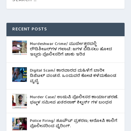
RECENT POSTS
Murdeshwar Crime/ ಮುರ್ಡೇಶ್ವರದಲ್ಲಿ
ರೌಡಿಶೀಟರ್‌ಗಳ ಗಲಾಟೆ: ಜಗಳ ಬಿಡಿಸಲು ಹೋದ
ಇಬ್ಬರು ಪೊಲೀಸರಿಗೆ ಚಾಕು ಇರಿತ
Digital Scam/ ಕಾರವಾರದ ಮಹಿಳೆಗೆ ಬಾರೀ
ಡಿಜಿಟಲ್ ವಂಚನೆ. ಒಂದುವರೆ ಕೋಟಿ ಕಳೆದುಕೊಂಡ
ವೃದ್ಧೆ.
Murder Case/ ಉಡುಪಿ ಪೊಲೀಸರ ಕಾರ್ಯಾಚರಣೆ.
ಭಟ್ಕಳ ಸಮೀಪ ಖತರನಾಕ್ ಕಿಲ್ಲರ್ಸ್ ಗಳ ಬಂಧನ
Police Firing/ ಶೂಟೌಟ್ ಪ್ರಕರಣ; ಆರೋಪಿ ಕಾಲಿಗೆ
ಪೊಲೀಸರಿಂದ ಫೈರಿಂಗ್.