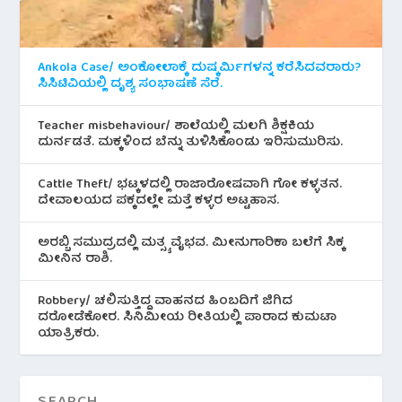
Ankola Case/ ಅಂಕೋಲಾಕ್ಕೆ ದುಷ್ಕರ್ಮಿಗಳನ್ನ ಕರೆಸಿದವರಾರು?
ಸಿಸಿಟಿವಿಯಲ್ಲಿ ದೃಶ್ಯ ಸಂಭಾಷಣೆ ಸೆರೆ.
Teacher misbehaviour/ ಶಾಲೆಯಲ್ಲಿ ಮಲಗಿ ಶಿಕ್ಷಕಿಯ
ದುರ್ನಡತೆ. ಮಕ್ಕಳಿಂದ ಬೆನ್ನು ತುಳಿಸಿಕೊಂಡು ಇರಿಸುಮುರಿಸು.
Cattle Theft/ ಭಟ್ಕಳದಲ್ಲಿ ರಾಜಾರೋಷವಾಗಿ ಗೋ ಕಳ್ಳತನ.
ದೇವಾಲಯದ ಪಕ್ಕದಲ್ಲೇ ಮತ್ತೆ ಕಳ್ಳರ ಅಟ್ಟಹಾಸ.
ಅರಬ್ಬಿ ಸಮುದ್ರದಲ್ಲಿ ಮತ್ಸ್ಯ ವೈಭವ. ಮೀನುಗಾರಿಕಾ ಬಲೆಗೆ ಸಿಕ್ಕ
ಮೀನಿನ‌ ರಾಶಿ.
Robbery/ ಚಲಿಸುತ್ತಿದ್ದ ವಾಹನದ ಹಿಂಬದಿಗೆ ಜಿಗಿದ
ದರೋಡೆಕೋರ. ಸಿನಿಮೀಯ ರೀತಿಯಲ್ಲಿ ಪಾರಾದ ಕುಮಟಾ
ಯಾತ್ರಿಕರು.