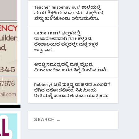
Teacher misbehaviour/ ಶಾಲೆಯಲ್ಲಿ
ಮಲಗಿ ಶಿಕ್ಷಕಿಯ ದುರ್ನಡತೆ. ಮಕ್ಕಳಿಂದ
ಬೆನ್ನು ತುಳಿಸಿಕೊಂಡು ಇರಿಸುಮುರಿಸು.
Cattle Theft/ ಭಟ್ಕಳದಲ್ಲಿ
ರಾಜಾರೋಷವಾಗಿ ಗೋ ಕಳ್ಳತನ.
ದೇವಾಲಯದ ಪಕ್ಕದಲ್ಲೇ ಮತ್ತೆ ಕಳ್ಳರ
ಅಟ್ಟಹಾಸ.
ಅರಬ್ಬಿ ಸಮುದ್ರದಲ್ಲಿ ಮತ್ಸ್ಯ ವೈಭವ.
ಮೀನುಗಾರಿಕಾ ಬಲೆಗೆ ಸಿಕ್ಕ ಮೀನಿನ‌ ರಾಶಿ.
Robbery/ ಚಲಿಸುತ್ತಿದ್ದ ವಾಹನದ ಹಿಂಬದಿಗೆ
ಜಿಗಿದ ದರೋಡೆಕೋರ. ಸಿನಿಮೀಯ
ರೀತಿಯಲ್ಲಿ ಪಾರಾದ ಕುಮಟಾ ಯಾತ್ರಿಕರು.