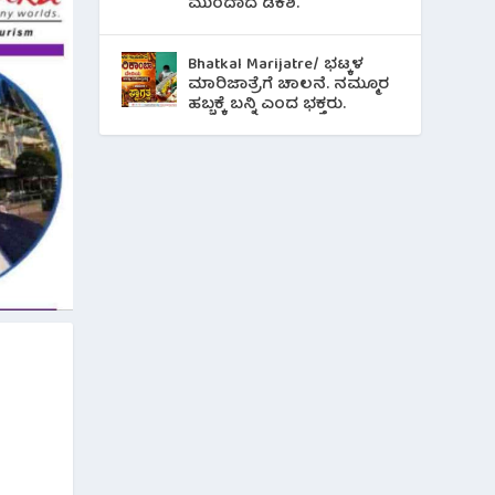
ಮುಂದಾದ ಡಿಕೆಶಿ.
Bhatkal Marijatre/ ಭಟ್ಕಳ
ಮಾರಿಜಾತ್ರೆಗೆ ಚಾಲನೆ. ನಮ್ಮೂರ
ಹಬ್ಬಕ್ಕೆ ಬನ್ನಿ ಎಂದ ಭಕ್ತರು.