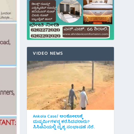
VIDEO NEWS
Ankola Case/ ಅಂಕೋಲಾಕ್ಕೆ
ದುಷ್ಕರ್ಮಿಗಳನ್ನ ಕರೆಸಿದವರಾರು?
ಸಿಸಿಟಿವಿಯಲ್ಲಿ ದೃಶ್ಯ ಸಂಭಾಷಣೆ ಸೆರೆ.