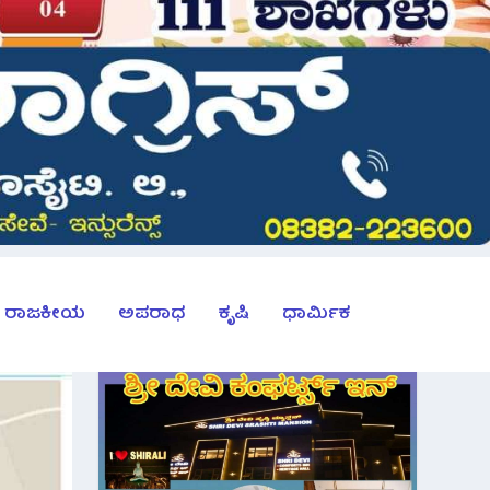
ರಾಜಕೀಯ
ಅಪರಾಧ
ಕೃಷಿ
ಧಾರ್ಮಿಕ