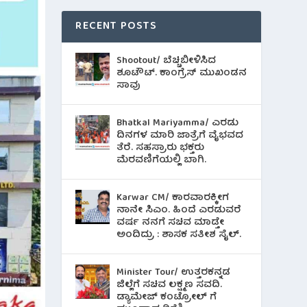
RECENT POSTS
Shootout/ ಬೆಚ್ಚಿಬೀಳಿಸಿದ
ಶೂಟೌಟ್‌. ಕಾಂಗ್ರೆಸ್ ಮುಖಂಡನ
ಸಾವು
Bhatkal Mariyamma/ ಎರಡು
ದಿನಗಳ ಮಾರಿ ಜಾತ್ರೆಗೆ ವೈಭವದ
ತೆರೆ. ಸಹಸ್ರಾರು ಭಕ್ತರು
ಮೆರವಣಿಗೆಯಲ್ಲಿ ಬಾಗಿ.
Karwar CM/ ಕಾರವಾರಕ್ಕೀಗ
ನಾನೇ ಸಿಎಂ. ಹಿಂದೆ ಎರಡುವರೆ
ವರ್ಷ ನನಗೆ ಸಚಿವ ಮಾಡ್ತೇ
ಅಂದಿದ್ರು : ಶಾಸಕ ಸತೀಶ ಸೈಲ್.
Minister Tour/ ಉತ್ತರಕನ್ನಡ
ಜಿಲ್ಲೆಗೆ ಸಚಿವ ಲಕ್ಷ್ಮಣ ಸವದಿ.
ಡ್ಯಾಮೇಜ್ ಕಂಟ್ರೋಲ್ ಗೆ