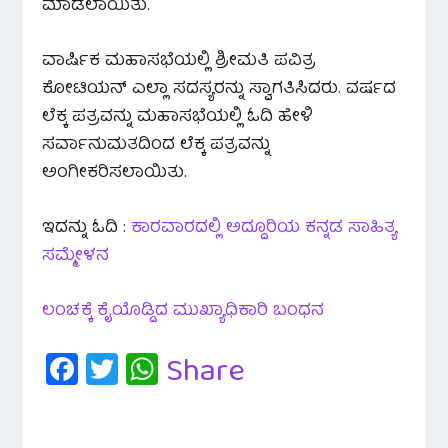
ಮಾಡಲಾಯಿತು.
ವಾರ್ಷಿಕ ಮಹಾಸಭೆಯಲ್ಲಿ ಶ್ರೀಮತಿ ಪವಿತ್ರ
ಕೋಟಿಯನ್ ಎಲ್ಲಾ ಸದಸ್ಯರನ್ನು ಸ್ವಾಗತಿಸಿದರು. ವರ್ಷದ
ಲೆಕ್ಕ ಪತ್ರವನ್ನು ಮಹಾಸಭೆಯಲ್ಲಿ ಓದಿ ಹೇಳಿ
ಸರ್ವಾನುಮತದಿಂದ ಲೆಕ್ಕ ಪತ್ರವನ್ನು
ಅಂಗೀಕರಿಸಲಾಯಿತು.
ಇದನ್ನು ಓದಿ :
ಕಾರವಾರದಲ್ಲಿ ಅದ್ದೂರಿಯ ಕನ್ನಡ ಸಾಹಿತ್ಯ
ಸಮ್ಮೇಳನ
ಲಂಚಕ್ಕೆ ಕೈಯೊಡ್ಡಿದ ಮುಖ್ಯಾಧಿಕಾರಿ ಬಂಧನ
Fa
T
W
Share
c
wi
h
e
tt
at