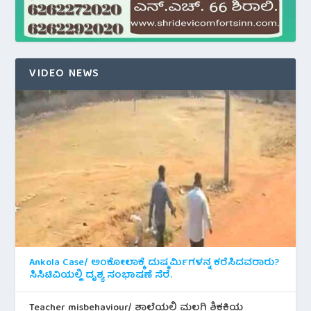
VIDEO NEWS
Ankola Case/ ಅಂಕೋಲಾಕ್ಕೆ ದುಷ್ಕರ್ಮಿಗಳನ್ನ ಕರೆಸಿದವರಾರು?
ಸಿಸಿಟಿವಿಯಲ್ಲಿ ದೃಶ್ಯ ಸಂಭಾಷಣೆ ಸೆರೆ.
Teacher misbehaviour/ ಶಾಲೆಯಲ್ಲಿ ಮಲಗಿ ಶಿಕ್ಷಕಿಯ