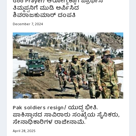
God Prayer/ ಆರೋಗ್ಯಕ್ಕಾಗಿ ಪ್ರಾರ್ಥಿಸಿ
ತಿಮ್ಮಪ್ಪನಿಗೆ ಮುಡಿ ಅರ್ಪಿಸಿದ
ಶಿವರಾಜಕುಮಾರ್ ದಂಪತಿ
December 7, 2024
Pak soldiers resign/ ಯುದ್ಧ ಭೀತಿ.
ಪಾಕಿಸ್ತಾನದ ಸಾವಿರಾರು ಸಂಖ್ಯೆಯ ಸೈನಿಕರು,
ಸೇನಾಧಿಕಾರಿಗಳ ರಾಜೀನಾಮೆ.
April 28, 2025