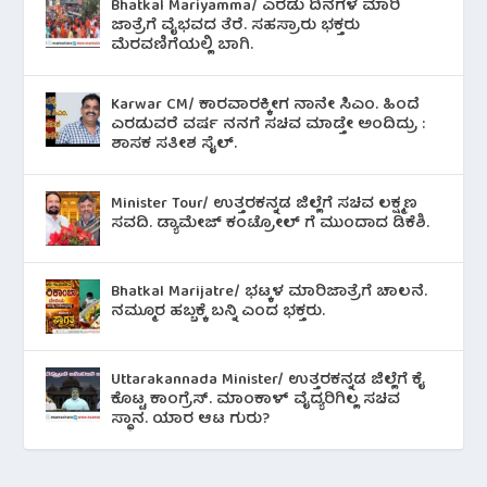
Bhatkal Mariyamma/ ಎರಡು ದಿನಗಳ ಮಾರಿ
ಜಾತ್ರೆಗೆ ವೈಭವದ ತೆರೆ. ಸಹಸ್ರಾರು ಭಕ್ತರು
ಮೆರವಣಿಗೆಯಲ್ಲಿ ಬಾಗಿ.
Karwar CM/ ಕಾರವಾರಕ್ಕೀಗ ನಾನೇ ಸಿಎಂ. ಹಿಂದೆ
ಎರಡುವರೆ ವರ್ಷ ನನಗೆ ಸಚಿವ ಮಾಡ್ತೇ ಅಂದಿದ್ರು :
ಶಾಸಕ ಸತೀಶ ಸೈಲ್.
Minister Tour/ ಉತ್ತರಕನ್ನಡ ಜಿಲ್ಲೆಗೆ ಸಚಿವ ಲಕ್ಷ್ಮಣ
ಸವದಿ. ಡ್ಯಾಮೇಜ್ ಕಂಟ್ರೋಲ್ ಗೆ ಮುಂದಾದ ಡಿಕೆಶಿ.
Bhatkal Marijatre/ ಭಟ್ಕಳ ಮಾರಿಜಾತ್ರೆಗೆ ಚಾಲನೆ.
ನಮ್ಮೂರ ಹಬ್ಬಕ್ಕೆ ಬನ್ನಿ ಎಂದ ಭಕ್ತರು.
Uttarakannada Minister/ ಉತ್ತರಕನ್ನಡ ಜಿಲ್ಲೆಗೆ ಕೈ
ಕೊಟ್ಟ ಕಾಂಗ್ರೆಸ್. ಮಾಂಕಾಳ್ ವೈದ್ಯರಿಗಿಲ್ಲ ಸಚಿವ
ಸ್ಥಾನ. ಯಾರ ಆಟ ಗುರು?