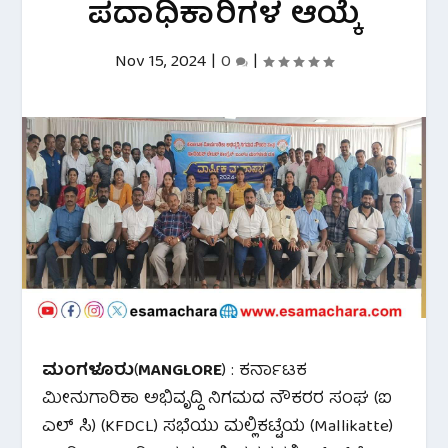
ಪದಾಧಿಕಾರಿಗಳ ಆಯ್ಕೆ
Nov 15, 2024
|
0
|
ಮಂಗಳೂರು
(
MANGLORE
) : ಕರ್ನಾಟಕ
ಮೀನುಗಾರಿಕಾ ಅಭಿವೃದ್ದಿ ನಿಗಮದ ನೌಕರರ ಸಂಘ (ಐ
ಎಲ್ ಸಿ) (KFDCL) ಸಭೆಯು ಮಲ್ಲಿಕಟ್ಟೆಯ (Mallikatte)