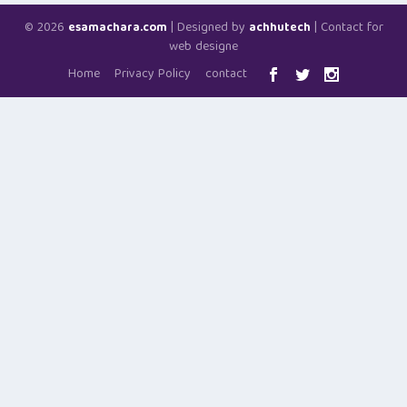
© 2026
| Designed by
| Contact for
esamachara.com
achhutech
web designe
Home
Privacy Policy
contact