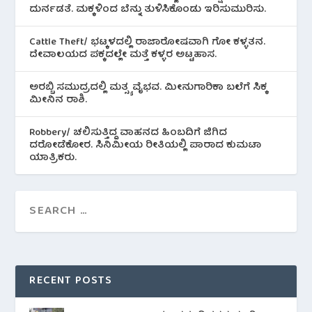
ದುರ್ನಡತೆ. ಮಕ್ಕಳಿಂದ ಬೆನ್ನು ತುಳಿಸಿಕೊಂಡು ಇರಿಸುಮುರಿಸು.
Cattle Theft/ ಭಟ್ಕಳದಲ್ಲಿ ರಾಜಾರೋಷವಾಗಿ ಗೋ ಕಳ್ಳತನ.
ದೇವಾಲಯದ ಪಕ್ಕದಲ್ಲೇ ಮತ್ತೆ ಕಳ್ಳರ ಅಟ್ಟಹಾಸ.
ಅರಬ್ಬಿ ಸಮುದ್ರದಲ್ಲಿ ಮತ್ಸ್ಯ ವೈಭವ. ಮೀನುಗಾರಿಕಾ ಬಲೆಗೆ ಸಿಕ್ಕ
ಮೀನಿನ‌ ರಾಶಿ.
Robbery/ ಚಲಿಸುತ್ತಿದ್ದ ವಾಹನದ ಹಿಂಬದಿಗೆ ಜಿಗಿದ
ದರೋಡೆಕೋರ. ಸಿನಿಮೀಯ ರೀತಿಯಲ್ಲಿ ಪಾರಾದ ಕುಮಟಾ
ಯಾತ್ರಿಕರು.
RECENT POSTS