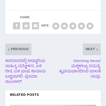
b
er
s
o
A
o
p
SHARE:
k
p
RATE:
PREVIOUS
NEXT
ಕಾರವಾರದಲ್ಲಿ ಅದ್ದೂರಿಯ
Shocking News/
ಸಾಹಿತ್ಯ ಸಮ್ಮೇಳನ. ಏಕ
ಮಕ್ಕಳಲ್ಲೂ ಸಮಸ್ಯೆ.
ರೀತಿ, ಏಕ ಭಾಷೆ ಕಾನೂನು
ಹೃದಯಘಾತದಿಂದ ಬಾಲಕಿ
ಬದ್ಧವಾಗಲಿ: ಪ್ರೇಮಾ
ಸಾವು.
ಟಿಎಂಆರ್.
RELATED POSTS