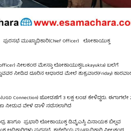
ವೇಳೆ ಪುರಸಭೆ ಮುಖ್ಯಾಧಿಕಾರಿ(Chief Officer) ಲೋಕಾಯುಕ್ತ
 9officer) ನೀಲಕಂಠ ಮೇಸ್ತಾ ಲೋಕಾಯುಕ್ತ(Lokayukta) ಬಲೆಗೆ
್ನುವವರ ನೀಡಿದ ದೂರಿನ ಆಧಾರದ ಮೇಲೆ ಶುಕ್ರವಾರ(Friday) ಕಾರವಾ
(UGD Connection) ಜೋಡಣೆಗೆ 3 ಲಕ್ಷ ಲಂಚ ಕೇಳಿದ್ದರು. ಈಗಾಗಲೇ 
ರ ಹಣ ನೀಡುವ ವೇಳೆ ದಾಳಿ ನಡೆಸಲಾಗಿದೆ
ದ್ರ ಹಾಗೂ ಪ್ರಭಾರಿ ಲೋಕಾಯುಕ್ತ ಡಿವೈಎಸ್ಪಿ ವಿನಾಯಕ ಬಿಲ್ಲವ
ಾಯುಕ್ತ ಅಧಿಕಾರಿಗಳು ಪುರಸಭೆ ಕಚೇರಿಯ ಮುಖ್ಯಾಧಿಕಾರಿ ನೀಲಕಂಠ