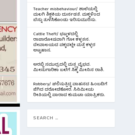
Teacher misbehaviour/ ಶಾಲೆಯಲ್ಲಿ
ಮಲಗಿ ಶಿಕ್ಷಕಿಯ ದುರ್ನಡತೆ. ಮಕ್ಕಳಿಂದ
ಬೆನ್ನು ತುಳಿಸಿಕೊಂಡು ಇರಿಸುಮುರಿಸು.
Cattle Theft/ ಭಟ್ಕಳದಲ್ಲಿ
ರಾಜಾರೋಷವಾಗಿ ಗೋ ಕಳ್ಳತನ.
ದೇವಾಲಯದ ಪಕ್ಕದಲ್ಲೇ ಮತ್ತೆ ಕಳ್ಳರ
ಅಟ್ಟಹಾಸ.
ಅರಬ್ಬಿ ಸಮುದ್ರದಲ್ಲಿ ಮತ್ಸ್ಯ ವೈಭವ.
ಮೀನುಗಾರಿಕಾ ಬಲೆಗೆ ಸಿಕ್ಕ ಮೀನಿನ‌ ರಾಶಿ.
Robbery/ ಚಲಿಸುತ್ತಿದ್ದ ವಾಹನದ ಹಿಂಬದಿಗೆ
ಜಿಗಿದ ದರೋಡೆಕೋರ. ಸಿನಿಮೀಯ
ರೀತಿಯಲ್ಲಿ ಪಾರಾದ ಕುಮಟಾ ಯಾತ್ರಿಕರು.