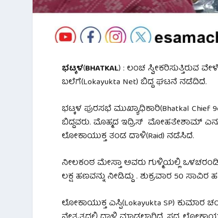
ಭಟ್ಕಳ
(
BHATKAL
) : ಲಂಚ ಸ್ವೀಕರಿಸುತ್ತಿರುವ 
ಬಲೆಗೆ(Lokayukta Net) ಬಿದ್ದ ಘಟನೆ ನಡೆದಿದೆ.
ಭಟ್ಕಳ ಪುರಸಭೆ ಮುಖ್ಯಾಧಿಕಾರಿ(Bhatkal Chief
ಬಿದ್ದವರು. ಮೊಹ್ಮದ ಇದ್ರಿಸ್ ಮೋಹತೇಶಾಮ್ ಎನ
ಲೋಕಾಯುಕ್ತ ತಂಡ ದಾಳಿ(Raid) ನಡೆಸಿದೆ.
ನೀಲಕಂಠ ಮೇಸ್ತಾ ಅವರು ಗುಳ್ಮಿಯಲ್ಲಿ ಒಳಚರಂಡಿ
ಲಕ್ಷ ಹಣವನ್ನು ನೀಡಿದ್ದು . ಶುಕ್ರವಾರ 50 ಸಾವಿ
ಲೋಕಾಯುಕ್ತ ಎಸ್ಪಿ(Lokayukta SP) ಕುಮಾರ ಚಂ
ನೇತೃತ್ವದಲ್ಲಿ ದಾಳಿ ಮಾಡಲಾಗಿದೆ. ಸದ್ಯ ಲೋಕ