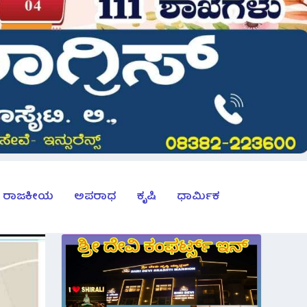
ರಾಜಕೀಯ
ಅಪರಾಧ
ಕೃಷಿ
ಧಾರ್ಮಿಕ