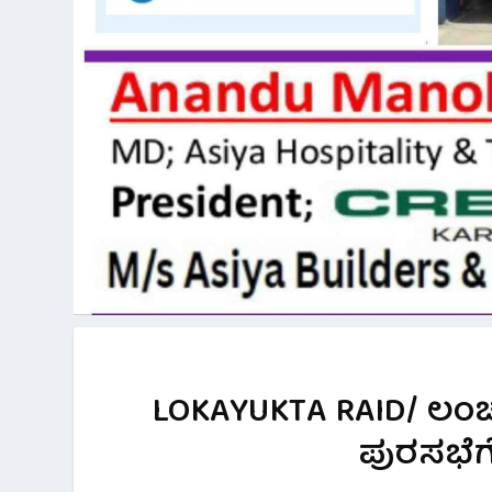
LOKAYUKTA RAID/ ಲಂಚಕ್
ಪುರಸಭೆಗ