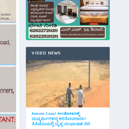
VIDEO NEWS
Ankola Case/ ಅಂಕೋಲಾಕ್ಕೆ
ದುಷ್ಕರ್ಮಿಗಳನ್ನ ಕರೆಸಿದವರಾರು?
ಸಿಸಿಟಿವಿಯಲ್ಲಿ ದೃಶ್ಯ ಸಂಭಾಷಣೆ ಸೆರೆ.