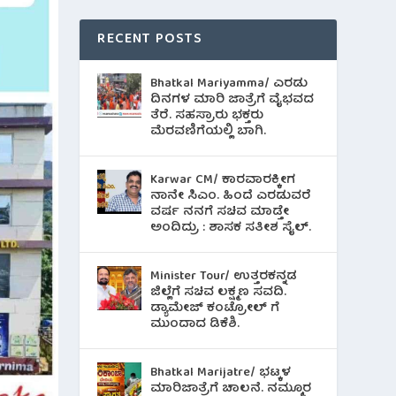
RECENT POSTS
Bhatkal Mariyamma/ ಎರಡು
ದಿನಗಳ ಮಾರಿ ಜಾತ್ರೆಗೆ ವೈಭವದ
ತೆರೆ. ಸಹಸ್ರಾರು ಭಕ್ತರು
ಮೆರವಣಿಗೆಯಲ್ಲಿ ಬಾಗಿ.
Karwar CM/ ಕಾರವಾರಕ್ಕೀಗ
ನಾನೇ ಸಿಎಂ. ಹಿಂದೆ ಎರಡುವರೆ
ವರ್ಷ ನನಗೆ ಸಚಿವ ಮಾಡ್ತೇ
ಅಂದಿದ್ರು : ಶಾಸಕ ಸತೀಶ ಸೈಲ್.
Minister Tour/ ಉತ್ತರಕನ್ನಡ
ಜಿಲ್ಲೆಗೆ ಸಚಿವ ಲಕ್ಷ್ಮಣ ಸವದಿ.
ಡ್ಯಾಮೇಜ್ ಕಂಟ್ರೋಲ್ ಗೆ
ಮುಂದಾದ ಡಿಕೆಶಿ.
Bhatkal Marijatre/ ಭಟ್ಕಳ
ಮಾರಿಜಾತ್ರೆಗೆ ಚಾಲನೆ. ನಮ್ಮೂರ