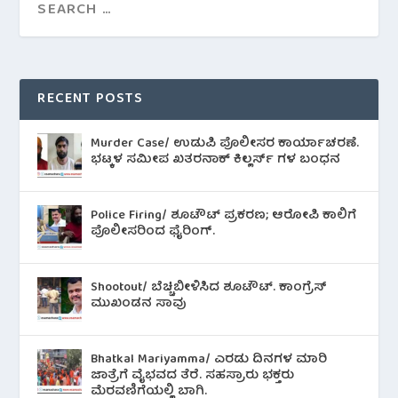
RECENT POSTS
Murder Case/ ಉಡುಪಿ ಪೊಲೀಸರ ಕಾರ್ಯಾಚರಣೆ.
ಭಟ್ಕಳ ಸಮೀಪ ಖತರನಾಕ್ ಕಿಲ್ಲರ್ಸ್ ಗಳ ಬಂಧನ
Police Firing/ ಶೂಟೌಟ್ ಪ್ರಕರಣ; ಆರೋಪಿ ಕಾಲಿಗೆ
ಪೊಲೀಸರಿಂದ ಫೈರಿಂಗ್.
Shootout/ ಬೆಚ್ಚಿಬೀಳಿಸಿದ ಶೂಟೌಟ್‌. ಕಾಂಗ್ರೆಸ್
ಮುಖಂಡನ ಸಾವು
Bhatkal Mariyamma/ ಎರಡು ದಿನಗಳ ಮಾರಿ
ಜಾತ್ರೆಗೆ ವೈಭವದ ತೆರೆ. ಸಹಸ್ರಾರು ಭಕ್ತರು
ಮೆರವಣಿಗೆಯಲ್ಲಿ ಬಾಗಿ.