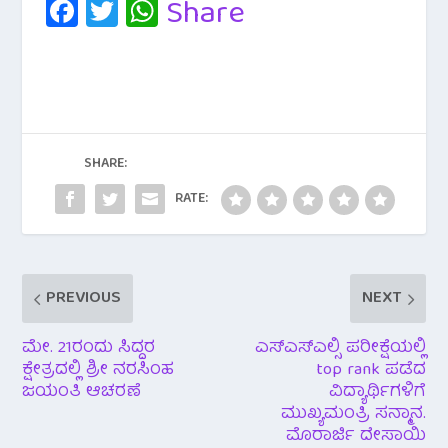
Fa
T
W
Share
c
wi
h
e
tt
at
b
er
s
o
A
o
p
SHARE:
k
p
RATE:
PREVIOUS
NEXT
ಮೇ. 21ರಂದು ಸಿದ್ದರ
ಎಸ್ಎಸ್ಎಲ್ಸಿ ಪರೀಕ್ಷೆಯಲ್ಲಿ
ಕ್ಷೇತ್ರದಲ್ಲಿ ಶ್ರೀ ನರಸಿಂಹ
top rank ಪಡೆದ
ಜಯಂತಿ ಆಚರಣೆ
ವಿದ್ಯಾರ್ಥಿಗಳಿಗೆ
ಮುಖ್ಯಮಂತ್ರಿ ಸನ್ಮಾನ.
ಮೊರಾರ್ಜಿ ದೇಸಾಯಿ