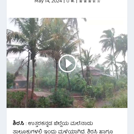
May 14, 2024
|
0
|
ಶಿರಸಿ
: ಉತ್ತರಕನ್ನಡ ಜಿಲ್ಲೆಯ ಮಲೆನಾಡು
ತಾಲೂಕುಗಳಲ್ಲಿ ಇಂದು ಮಳೆಯಾಗಿದೆ. ಶಿರಸಿ ಹಾಗೂ