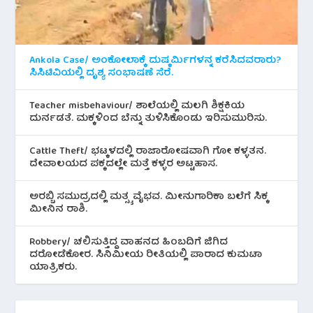
Ankola Case/ ಅಂಕೋಲಾಕ್ಕೆ ದುಷ್ಕರ್ಮಿಗಳನ್ನ ಕರೆಸಿದವರಾರು?
ಸಿಸಿಟಿವಿಯಲ್ಲಿ ದೃಶ್ಯ ಸಂಭಾಷಣೆ ಸೆರೆ.
Teacher misbehaviour/ ಶಾಲೆಯಲ್ಲಿ ಮಲಗಿ ಶಿಕ್ಷಕಿಯ
ದುರ್ನಡತೆ. ಮಕ್ಕಳಿಂದ ಬೆನ್ನು ತುಳಿಸಿಕೊಂಡು ಇರಿಸುಮುರಿಸು.
Cattle Theft/ ಭಟ್ಕಳದಲ್ಲಿ ರಾಜಾರೋಷವಾಗಿ ಗೋ ಕಳ್ಳತನ.
ದೇವಾಲಯದ ಪಕ್ಕದಲ್ಲೇ ಮತ್ತೆ ಕಳ್ಳರ ಅಟ್ಟಹಾಸ.
ಅರಬ್ಬಿ ಸಮುದ್ರದಲ್ಲಿ ಮತ್ಸ್ಯ ವೈಭವ. ಮೀನುಗಾರಿಕಾ ಬಲೆಗೆ ಸಿಕ್ಕ
ಮೀನಿನ‌ ರಾಶಿ.
Robbery/ ಚಲಿಸುತ್ತಿದ್ದ ವಾಹನದ ಹಿಂಬದಿಗೆ ಜಿಗಿದ
ದರೋಡೆಕೋರ. ಸಿನಿಮೀಯ ರೀತಿಯಲ್ಲಿ ಪಾರಾದ ಕುಮಟಾ
ಯಾತ್ರಿಕರು.