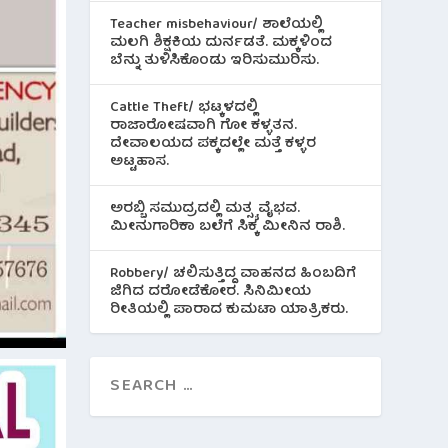
Teacher misbehaviour/ ಶಾಲೆಯಲ್ಲಿ
ಮಲಗಿ ಶಿಕ್ಷಕಿಯ ದುರ್ನಡತೆ. ಮಕ್ಕಳಿಂದ
ಬೆನ್ನು ತುಳಿಸಿಕೊಂಡು ಇರಿಸುಮುರಿಸು.
Cattle Theft/ ಭಟ್ಕಳದಲ್ಲಿ
ರಾಜಾರೋಷವಾಗಿ ಗೋ ಕಳ್ಳತನ.
ದೇವಾಲಯದ ಪಕ್ಕದಲ್ಲೇ ಮತ್ತೆ ಕಳ್ಳರ
ಅಟ್ಟಹಾಸ.
ಅರಬ್ಬಿ ಸಮುದ್ರದಲ್ಲಿ ಮತ್ಸ್ಯ ವೈಭವ.
ಮೀನುಗಾರಿಕಾ ಬಲೆಗೆ ಸಿಕ್ಕ ಮೀನಿನ‌ ರಾಶಿ.
Robbery/ ಚಲಿಸುತ್ತಿದ್ದ ವಾಹನದ ಹಿಂಬದಿಗೆ
ಜಿಗಿದ ದರೋಡೆಕೋರ. ಸಿನಿಮೀಯ
ರೀತಿಯಲ್ಲಿ ಪಾರಾದ ಕುಮಟಾ ಯಾತ್ರಿಕರು.