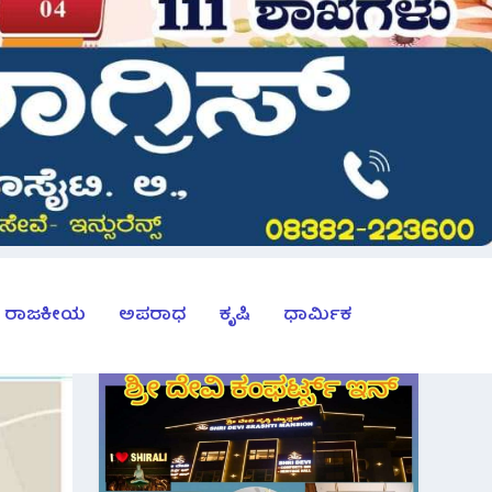
ರಾಜಕೀಯ
ಅಪರಾಧ
ಕೃಷಿ
ಧಾರ್ಮಿಕ