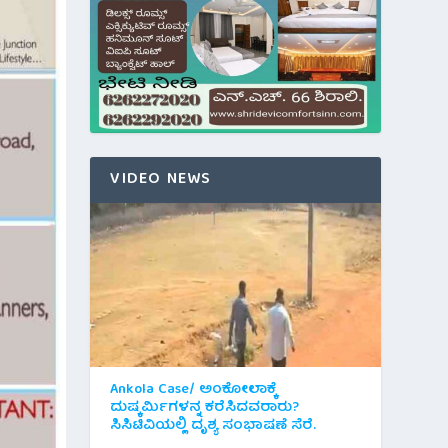
VIDEO NEWS
Ankola Case/ ಅಂಕೋಲಾಕ್ಕೆ
ದುಷ್ಕರ್ಮಿಗಳನ್ನ ಕರೆಸಿದವರಾರು?
ಸಿಸಿಟಿವಿಯಲ್ಲಿ ದೃಶ್ಯ ಸಂಭಾಷಣೆ ಸೆರೆ.