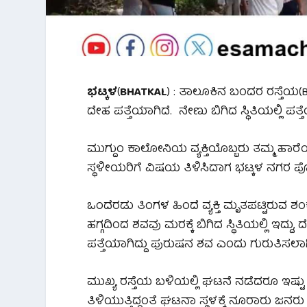
ಭಟ್ಕಳ
(
BHATKAL
) : ತಾಲೂಕಿನ ಬಂದರ ರಸ್ತೆ
ದೇಹ ಪತ್ತೆಯಾಗಿದೆ. ನೇಣು ಬಿಗಿದ ಸ್ಥಿತಿಯಲ್ಲಿ ಪತ್ತ
ಮುಗ್ದುಂ ಕಾಲೋನಿಯ ವ್ಯಕ್ತಿಯೊಬ್ಬರು ತಮ್ಮ ಹಾರೆಯ 
ಸ್ಥಳೀಯರಿಗೆ ವಿಷಯ ತಿಳಿಸಿದಾಗ ಭಟ್ಕಳ ನಗರ ಪೊಲೀ
ಒಂದೆರಡು ತಿಂಗಳ ಹಿಂದೆ ವ್ಯಕ್ತಿ ಮೃತಪಟ್ಟಿರುವ ಶಂ
ಹಗ್ಗದಿಂದ ಶವವು ಮರಕ್ಕೆ ಬಿಗಿದ ಸ್ಥಿತಿಯಲ್ಲಿ ಇದ್ದು, 
ಪತ್ತೆಯಾಗಿದ್ದು ಪುರುಷನ ಶವ ಎಂದು ಗುರುತಿಸಲಾಗ
ಮುಖ್ಯ ರಸ್ತೆಯ ಬಳಿಯಲ್ಲಿ ಘಟನೆ ನಡೆದರೂ ಇಷ್ಟ
ತಿಳಿಯುತ್ತಿದ್ದಂತೆ ಘಟನಾ ಸ್ಥಳಕ್ಕೆ ನೂರಾರು ಜನ