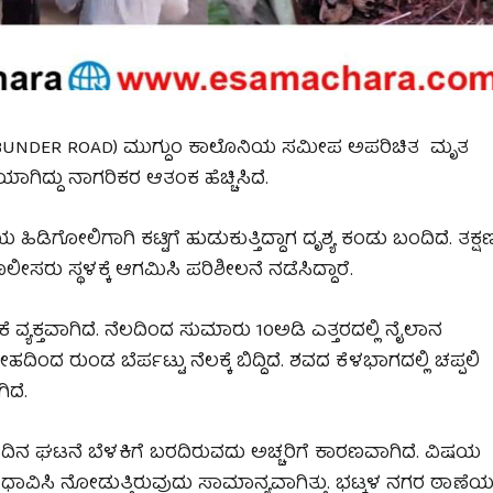
ಯ(BUNDER ROAD) ಮುಗ್ದುಂ ಕಾಲೊನಿಯ ಸಮೀಪ ಅಪರಿಚಿತ ಮೃತ
ೆಯಾಗಿದ್ದು ನಾಗರಿಕರ ಆತಂಕ ಹೆಚ್ಚಿಸಿದೆ.
ಹಿಡಿಗೋಲಿಗಾಗಿ ಕಟ್ಟಿಗೆ ಹುಡುಕುತ್ತಿದ್ದಾಗ ದೃಶ್ಯ ಕಂಡು ಬಂದಿದೆ. ತಕ್ಷ
ಸರು ಸ್ಥಳಕ್ಕೆ ಆಗಮಿಸಿ ಪರಿಶೀಲನೆ ನಡೆಸಿದ್ದಾರೆ.
ಕೆ ವ್ಯಕ್ತವಾಗಿದೆ. ನೆಲದಿಂದ ಸುಮಾರು 10ಅಡಿ ಎತ್ತರದಲ್ಲಿ ನೈಲಾನ
ದೇಹದಿಂದ ರುಂಡ ಬೆರ್ಪಟ್ಟು ನೆಲಕ್ಕೆ ಬಿದ್ದಿದೆ. ಶವದ ಕೆಳಭಾಗದಲ್ಲಿ ಚಪ್ಪಲಿ
ಿದೆ.
ು ದಿನ ಘಟನೆ ಬೆಳಕಿಗೆ ಬರದಿರುವದು ಅಚ್ಚರಿಗೆ ಕಾರಣವಾಗಿದೆ. ವಿಷಯ
ರು ಧಾವಿಸಿ ನೋಡುತ್ತಿರುವುದು ಸಾಮಾನ್ಯವಾಗಿತ್ತು. ಭಟ್ಕಳ ನಗರ ಠಾಣೆ