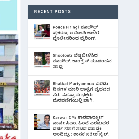
RECENT POSTS
Police Firing/ ಶೂಟೌಟ್
ಪ್ರಕರಣ; ಆರೋಪಿ ಕಾಲಿಗೆ
ಪೊಲೀಸರಿಂದ ಫೈರಿಂಗ್.
Shootout/ ಬೆಚ್ಚಿಬೀಳಿಸಿದ
ಶೂಟೌಟ್‌. ಕಾಂಗ್ರೆಸ್ ಮುಖಂಡನ
ಸಾವು
Bhatkal Mariyamma/ ಎರಡು
ದಿನಗಳ ಮಾರಿ ಜಾತ್ರೆಗೆ ವೈಭವದ
ತೆರೆ. ಸಹಸ್ರಾರು ಭಕ್ತರು
ಮೆರವಣಿಗೆಯಲ್ಲಿ ಬಾಗಿ.
Karwar CM/ ಕಾರವಾರಕ್ಕೀಗ
ನಾನೇ ಸಿಎಂ. ಹಿಂದೆ ಎರಡುವರೆ
ವರ್ಷ ನನಗೆ ಸಚಿವ ಮಾಡ್ತೇ
ಅಂದಿದ್ರು : ಶಾಸಕ ಸತೀಶ ಸೈಲ್.