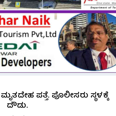
ಮೃತದೇಹ ಪತ್ತೆ. ಪೊಲೀಸರು ಸ್ಥಳಕ್ಕೆ
ದೌಡು.