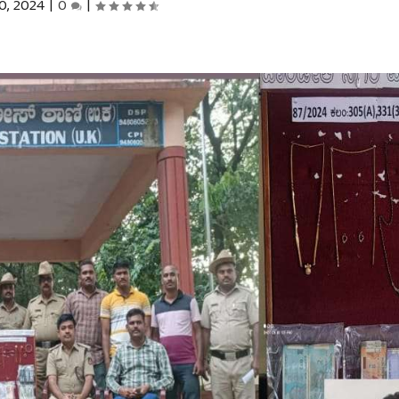
0, 2024
|
0
|