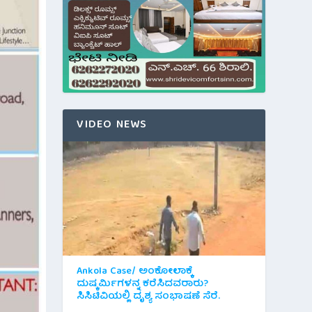
VIDEO NEWS
Ankola Case/ ಅಂಕೋಲಾಕ್ಕೆ
ದುಷ್ಕರ್ಮಿಗಳನ್ನ ಕರೆಸಿದವರಾರು?
ಸಿಸಿಟಿವಿಯಲ್ಲಿ ದೃಶ್ಯ ಸಂಭಾಷಣೆ ಸೆರೆ.