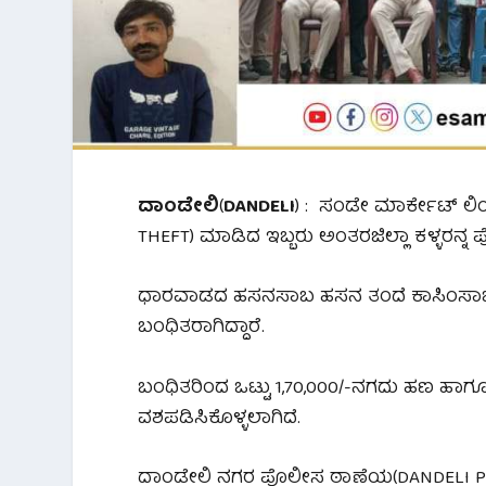
ದಾಂಡೇಲಿ
(
DANDELI
) : ಸಂಡೇ ಮಾರ್ಕೇಟ್ ಲಿಂ
THEFT) ಮಾಡಿದ ಇಬ್ಬರು ಅಂತರಜಿಲ್ಲಾ ಕಳ್ಳರನ್ನ 
ಧಾರವಾಡದ ಹಸನಸಾಬ ಹಸನ ತಂದೆ ಕಾಸಿಂಸಾಬ ಬೇ
ಬಂಧಿತರಾಗಿದ್ದಾರೆ.
ಬಂಧಿತರಿಂದ ಒಟ್ಟು 1,70,000/-ನಗದು ಹಣ ಹಾಗೂ 3
ವಶಪಡಿಸಿಕೊಳ್ಳಲಾಗಿದೆ.
ದಾಂಡೇಲಿ ನಗರ ಪೊಲೀಸ ಠಾಣೆಯ(DANDELI POLI