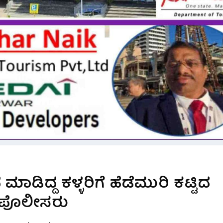
ನ ಮಾಡಿದ್ದ ಕಳ್ಳರಿಗೆ ಹೆಡೆಮುರಿ ಕಟ್ಟಿದ
ಪೊಲೀಸರು