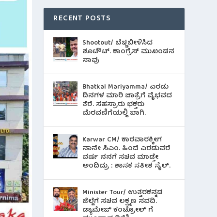
RECENT POSTS
Shootout/ ಬೆಚ್ಚಿಬೀಳಿಸಿದ
ಶೂಟೌಟ್‌. ಕಾಂಗ್ರೆಸ್ ಮುಖಂಡನ
ಸಾವು
Bhatkal Mariyamma/ ಎರಡು
ದಿನಗಳ ಮಾರಿ ಜಾತ್ರೆಗೆ ವೈಭವದ
ತೆರೆ. ಸಹಸ್ರಾರು ಭಕ್ತರು
ಮೆರವಣಿಗೆಯಲ್ಲಿ ಬಾಗಿ.
Karwar CM/ ಕಾರವಾರಕ್ಕೀಗ
ನಾನೇ ಸಿಎಂ. ಹಿಂದೆ ಎರಡುವರೆ
ವರ್ಷ ನನಗೆ ಸಚಿವ ಮಾಡ್ತೇ
ಅಂದಿದ್ರು : ಶಾಸಕ ಸತೀಶ ಸೈಲ್.
Minister Tour/ ಉತ್ತರಕನ್ನಡ
ಜಿಲ್ಲೆಗೆ ಸಚಿವ ಲಕ್ಷ್ಮಣ ಸವದಿ.
ಡ್ಯಾಮೇಜ್ ಕಂಟ್ರೋಲ್ ಗೆ