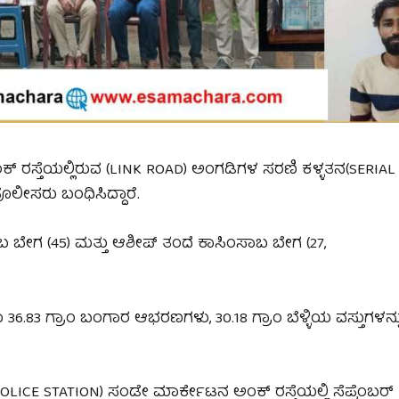
ಕ್ ರಸ್ತೆಯಲ್ಲಿರುವ (LINK ROAD) ಅಂಗಡಿಗಳ ಸರಣಿ ಕಳ್ಳತನ(SERIAL
ಪೊಲೀಸರು ಬಂಧಿಸಿದ್ದಾರೆ.
ಗ (45) ಮತ್ತು ಆಶೀಪ್ ತಂದೆ ಕಾಸಿಂಸಾಬ ಬೇಗ (27,
6.83 ಗ್ರಾಂ ಬಂಗಾರ ಆಭರಣಗಳು, 30.18 ಗ್ರಾಂ ಬೆಳ್ಳಿಯ ವಸ್ತುಗಳನ್ನ
CE STATION) ಸಂಡೇ ಮಾರ್ಕೇಟನ ಅಂಕ್ ರಸ್ತೆಯಲ್ಲಿ ಸೆಪ್ಟೆಂಬರ್