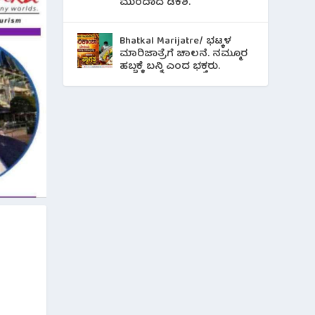
ಮುಂದಾದ ಡಿಕೆಶಿ.
Bhatkal Marijatre/ ಭಟ್ಕಳ
ಮಾರಿಜಾತ್ರೆಗೆ ಚಾಲನೆ. ನಮ್ಮೂರ
ಹಬ್ಬಕ್ಕೆ ಬನ್ನಿ ಎಂದ ಭಕ್ತರು.