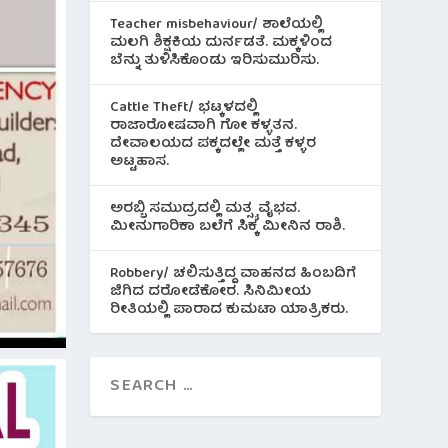
Teacher misbehaviour/ ಶಾಲೆಯಲ್ಲಿ
ಮಲಗಿ ಶಿಕ್ಷಕಿಯ ದುರ್ನಡತೆ. ಮಕ್ಕಳಿಂದ
ಬೆನ್ನು ತುಳಿಸಿಕೊಂಡು ಇರಿಸುಮುರಿಸು.
Cattle Theft/ ಭಟ್ಕಳದಲ್ಲಿ
ರಾಜಾರೋಷವಾಗಿ ಗೋ ಕಳ್ಳತನ.
ದೇವಾಲಯದ ಪಕ್ಕದಲ್ಲೇ ಮತ್ತೆ ಕಳ್ಳರ
ಅಟ್ಟಹಾಸ.
ಅರಬ್ಬಿ ಸಮುದ್ರದಲ್ಲಿ ಮತ್ಸ್ಯ ವೈಭವ.
ಮೀನುಗಾರಿಕಾ ಬಲೆಗೆ ಸಿಕ್ಕ ಮೀನಿನ‌ ರಾಶಿ.
Robbery/ ಚಲಿಸುತ್ತಿದ್ದ ವಾಹನದ ಹಿಂಬದಿಗೆ
ಜಿಗಿದ ದರೋಡೆಕೋರ. ಸಿನಿಮೀಯ
ರೀತಿಯಲ್ಲಿ ಪಾರಾದ ಕುಮಟಾ ಯಾತ್ರಿಕರು.