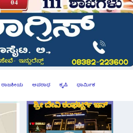
ರಾಜಕೀಯ
ಅಪರಾಧ
ಕೃಷಿ
ಧಾರ್ಮಿಕ