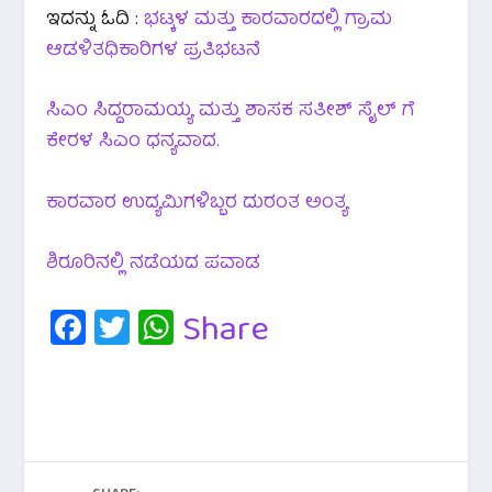
ಇದನ್ನು ಓದಿ :
ಭಟ್ಕಳ ಮತ್ತು ಕಾರವಾರದಲ್ಲಿ ಗ್ರಾಮ
ಆಡಳಿತಧಿಕಾರಿಗಳ ಪ್ರತಿಭಟನೆ
ಸಿಎಂ ಸಿದ್ದರಾಮಯ್ಯ ಮತ್ತು ಶಾಸಕ ಸತೀಶ್ ಸೈಲ್ ಗೆ
ಕೇರಳ ಸಿಎಂ ಧನ್ಯವಾದ.
ಕಾರವಾರ ಉದ್ಯಮಿಗಳಿಬ್ಬರ ದುರಂತ ಅಂತ್ಯ
ಶಿರೂರಿನಲ್ಲಿ ನಡೆಯದ ಪವಾಡ
Fa
T
W
Share
c
wi
h
e
tt
at
b
er
s
o
A