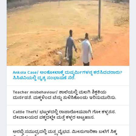
Ankola Case/ ಅಂಕೋಲಾಕ್ಕೆ ದುಷ್ಕರ್ಮಿಗಳನ್ನ ಕರೆಸಿದವರಾರು?
ಸಿಸಿಟಿವಿಯಲ್ಲಿ ದೃಶ್ಯ ಸಂಭಾಷಣೆ ಸೆರೆ.
Teacher misbehaviour/ ಶಾಲೆಯಲ್ಲಿ ಮಲಗಿ ಶಿಕ್ಷಕಿಯ
ದುರ್ನಡತೆ. ಮಕ್ಕಳಿಂದ ಬೆನ್ನು ತುಳಿಸಿಕೊಂಡು ಇರಿಸುಮುರಿಸು.
Cattle Theft/ ಭಟ್ಕಳದಲ್ಲಿ ರಾಜಾರೋಷವಾಗಿ ಗೋ ಕಳ್ಳತನ.
ದೇವಾಲಯದ ಪಕ್ಕದಲ್ಲೇ ಮತ್ತೆ ಕಳ್ಳರ ಅಟ್ಟಹಾಸ.
ಅರಬ್ಬಿ ಸಮುದ್ರದಲ್ಲಿ ಮತ್ಸ್ಯ ವೈಭವ. ಮೀನುಗಾರಿಕಾ ಬಲೆಗೆ ಸಿಕ್ಕ