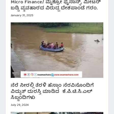
Micro Finance/ ಮೈಕ್ರೋ ಫೈನಾನ್ಸ್, ಮೀಟರ್
ಬಡ್ಡಿ ವ್ಯವಹಾರದ ವಿರುದ್ದ ದೇಶಪಾಂಡೆ ಗರಂ.
January 31, 2025
ನೆರೆ ನೀರಲ್ಲಿ ತೆರಳಿ ಹೆಸ್ಕಾಂ ನೆರವಿನೊಂದಿಗೆ
ವಿದ್ಯುತ್ ದುರಸ್ತಿ ಮಾಡಿದ ಕೆ.ಪಿ.ಟಿ.ಸಿ.ಎಲ್
ಸಿಬ್ಬಂದಿಗಳು
July 29, 2024