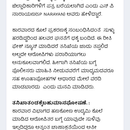
ಜಿಲ್ಲಾಧಿಕಾರಿಗಳಿಗೆ ಪತ್ರ ಬರೆಯಲಾಗಿದೆ ಎಂದು ಎಸ್‌ ಪಿ
ನಾರಾಯಣ(SP NARAYAN) ಅವರು ಹೇಳಿದ್ದಾರೆ.
ಕಾರವಾರದ ಕೊಲೆ ಪ್ರಕರಣಕ್ಕೆ ಸಂಬಂಧಿಸಿದಂತೆ ಸುಳ್ಳು
ಹರಡಿದ್ದರಿಂದ ಹಲವರ ಘನತೆಗೆ ಧಕ್ಕೆ ಬಂದಿದೆ. ಈ ರೀತಿ
ಫೇಕ್ ನ್ಯೂಸ್ ಮಾಡಿದರೆ ತನಿಖೆಯ ಜಾಡು ತಪ್ಪಲಿದೆ
ಅಲ್ಲದೇ ಆರೋಪಿಗಳು ಪರಾರಿಯಾಗಲು
ಅನುಕೂಲವಾಗಲಿದೆ. ಹೀಗಾಗಿ ತನಿಖೆಯ ಬಗ್ಗೆ
ಪೊಲೀಸರು ಮಾಹಿತಿ ನೀಡುವವರೆಗೆ ಮಾಧ್ಯಮದವರೂ
ಸಹ ಊಹಾಪೋಹಗಳ ಆಧಾರದ ಮೇಲೆ ವರದಿ
ಮಾಡಬಾರದು ಎಂದು ಮನವಿ ಮಾಡಿದರು.
ತನಿಖಾ
ತಂಡಕ್ಕೆ
ಬಹುಮಾನ
ಘೋಷಣೆ
. :
ಕಾರವಾರ ವಿಭಾಗದ ಹಣಕೋಣ ಉದ್ಯಮಿ ಕೊಲೆ
ಮಾಡಿದ ಆರೋಪಿತರ ಬಗ್ಗೆ ಯಾವುದೇ ಸುಳಿವು
ಇಲ್ಲದಿದ್ದರೂ ಅತ್ಯಂತ ಚಾಣಾಕ್ಷತೆಯಿಂದ ಅತೀ