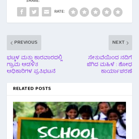
o
p
SHARE:
k
p
RATE:
PREVIOUS
NEXT
ಭಟ್ಕಳ ಮತ್ತು ಕಾರವಾರದಲ್ಲಿ
ಸೇತುವೆಯಿಂದ ನದಿಗೆ
ಗ್ರಾಮ ಆಡಳಿತ
ಜಿಗಿದ ಮಹಿಳೆ : ಶೋಧ
ಅಧಿಕಾರಿಗಳ ಪ್ರತಿಭಟನೆ
ಕಾರ್ಯಾಚರಣೆ
RELATED POSTS