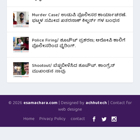
Murder Case/ ಉಡುಪಿ ಪೊಲೀಸರ ಕಾರ್ಯಾಚರಣೆ.
ಭಟ್ಕಳ ಸಮೀಪ ಖತರನಾಕ್ ಕಿಲ್ಲರ್ಸ್ ಗಳ ಬಂಧನ
Police Firing/ ಶೂಟೌಟ್ ಪ್ರಕರಣ; ಆರೋಪಿ ಕಾಲಿಗೆ
ಪೊಲೀಸರಿಂದ ಫೈರಿಂಗ್.
Shootout/ ಬೆಚ್ಚಿಬೀಳಿಸಿದ ಶೂಟೌಟ್‌. ಕಾಂಗ್ರೆಸ್
ಮುಖಂಡನ ಸಾವು
© 2026
| Designed by
| Contact for
esamachara.com
achhutech
web designe
Home
Privacy Policy
contact