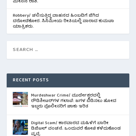
ಮೀನಿನ‌ ರಾಶಿ.
Robbery/ ಚಲಿಸುತ್ತಿದ್ದ ವಾಹನದ ಹಿಂಬದಿಗೆ ಜಿಗಿದ
ದರೋಡೆಕೋರ. ಸಿನಿಮೀಯ ರೀತಿಯಲ್ಲಿ ಪಾರಾದ ಕುಮಟಾ
ಯಾತ್ರಿಕರು.
RECENT POSTS
Murdeshwar Crime/ ಮುರ್ಡೇಶ್ವರದಲ್ಲಿ
ರೌಡಿಶೀಟರ್‌ಗಳ ಗಲಾಟೆ: ಜಗಳ ಬಿಡಿಸಲು ಹೋದ
ಇಬ್ಬರು ಪೊಲೀಸರಿಗೆ ಚಾಕು ಇರಿತ
Digital Scam/ ಕಾರವಾರದ ಮಹಿಳೆಗೆ ಬಾರೀ
ಡಿಜಿಟಲ್ ವಂಚನೆ. ಒಂದುವರೆ ಕೋಟಿ ಕಳೆದುಕೊಂಡ
ವೃದ್ಧೆ.