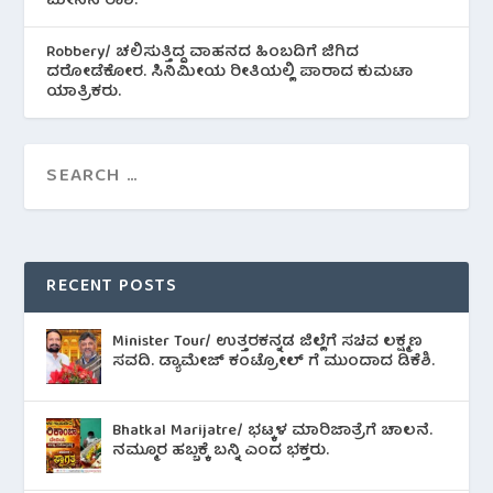
ಮೀನಿನ‌ ರಾಶಿ.
Robbery/ ಚಲಿಸುತ್ತಿದ್ದ ವಾಹನದ ಹಿಂಬದಿಗೆ ಜಿಗಿದ
ದರೋಡೆಕೋರ. ಸಿನಿಮೀಯ ರೀತಿಯಲ್ಲಿ ಪಾರಾದ ಕುಮಟಾ
ಯಾತ್ರಿಕರು.
RECENT POSTS
Minister Tour/ ಉತ್ತರಕನ್ನಡ ಜಿಲ್ಲೆಗೆ ಸಚಿವ ಲಕ್ಷ್ಮಣ
ಸವದಿ. ಡ್ಯಾಮೇಜ್ ಕಂಟ್ರೋಲ್ ಗೆ ಮುಂದಾದ ಡಿಕೆಶಿ.
Bhatkal Marijatre/ ಭಟ್ಕಳ ಮಾರಿಜಾತ್ರೆಗೆ ಚಾಲನೆ.
ನಮ್ಮೂರ ಹಬ್ಬಕ್ಕೆ ಬನ್ನಿ ಎಂದ ಭಕ್ತರು.