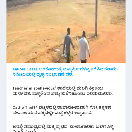
Ankola Case/ ಅಂಕೋಲಾಕ್ಕೆ ದುಷ್ಕರ್ಮಿಗಳನ್ನ ಕರೆಸಿದವರಾರು?
ಸಿಸಿಟಿವಿಯಲ್ಲಿ ದೃಶ್ಯ ಸಂಭಾಷಣೆ ಸೆರೆ.
Teacher misbehaviour/ ಶಾಲೆಯಲ್ಲಿ ಮಲಗಿ ಶಿಕ್ಷಕಿಯ
ದುರ್ನಡತೆ. ಮಕ್ಕಳಿಂದ ಬೆನ್ನು ತುಳಿಸಿಕೊಂಡು ಇರಿಸುಮುರಿಸು.
Cattle Theft/ ಭಟ್ಕಳದಲ್ಲಿ ರಾಜಾರೋಷವಾಗಿ ಗೋ ಕಳ್ಳತನ.
ದೇವಾಲಯದ ಪಕ್ಕದಲ್ಲೇ ಮತ್ತೆ ಕಳ್ಳರ ಅಟ್ಟಹಾಸ.
ಅರಬ್ಬಿ ಸಮುದ್ರದಲ್ಲಿ ಮತ್ಸ್ಯ ವೈಭವ. ಮೀನುಗಾರಿಕಾ ಬಲೆಗೆ ಸಿಕ್ಕ