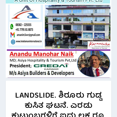
LANDSLIDE. ಶಿರೂರು ಗುಡ್ಡ
ಕುಸಿತ ಘಟನೆ. ಎರಡು
ಕುಟುಂಬಗಳಿಗೆ ಐದು ಲಕ್ಷ ರೂ.