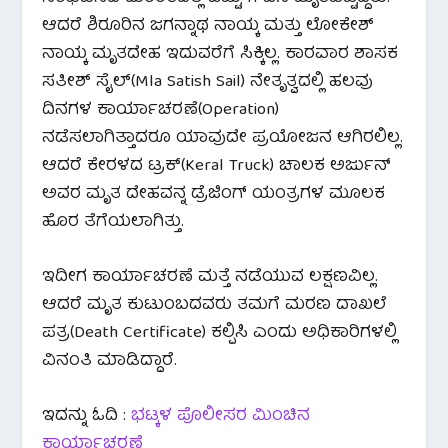
ಆದರೆ ಶಿರೂರಿನ ಜಗನ್ನಾಥ ನಾಯ್ಕ ಮತ್ತು ಲೋಕೇಶ್
ನಾಯ್ಕ ಮೃತದೇಹ ಇದುವರೆಗೆ ಸಿಕ್ಕಿಲ್ಲ. ಕಾರವಾರ ಶಾಸಕ
ಸತೀಶ್ ಸೈಲ್(Mla Satish Sail) ನೇತೃತ್ವದಲ್ಲಿ ಹಲವು
ದಿನಗಳ ಕಾರ್ಯಾಚರಣೆ(Operation)
ನಡೆಸಲಾಗಿತ್ತಾದರೂ ಯಾವುದೇ ಪ್ರಯೋಜನ ಆಗಿರಲಿಲ್ಲ.
ಆದರೆ ಕೇರಳದ ಟ್ರಕ್(Keral Truck) ಚಾಲಕ ಅರ್ಜುನ್
ಅವರ ಮೃತ ದೇಹವನ್ನ ಡ್ರೆಜಿಂಗ್ ಯಂತ್ರಗಳ ಮೂಲಕ
ಹೊರ ತೆಗೆಯಲಾಗಿತ್ತು.
ಇದೀಗ ಕಾರ್ಯಾಚರಣೆ ಮತ್ತೆ ನಡೆಯುವ ಲಕ್ಷಣವಿಲ್ಲ.
ಆದರೆ ಮೃತ ಕುಟುಂಬದವರು ತಮಗೆ ಮರಣ ದಾಖಲೆ
ಪತ್ರ(Death Certificate) ಕಲ್ಪಿಸಿ ಎಂದು ಅಧಿಕಾರಿಗಳಲ್ಲಿ
ವಿನಂತಿ ಮಾಡಿದ್ದಾರೆ.
ಇದನ್ನು ಓದಿ :
ಭಟ್ಕಳ ಪೊಲೀಸರ ಮಿಂಚಿನ
ಕಾರ್ಯಾಚರಣೆ