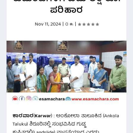
ಪರಿಹಾರ
Nov 11, 2024
|
0
|
ಕಾರವಾರ
(
Karwar
) : ಅಂಕೋಲಾ ತಾಲೂಕಿನ (Ankola
Taluku) ಶಿರೂರಿನಲ್ಲಿ ಸಂಭವಿಸಿದ ಗುಡ್ಡ
ಕುಸಿತದಲ್ಲಿ(Landslide) ನಾಪತ್ತೆಯಾದ ಎರಡು