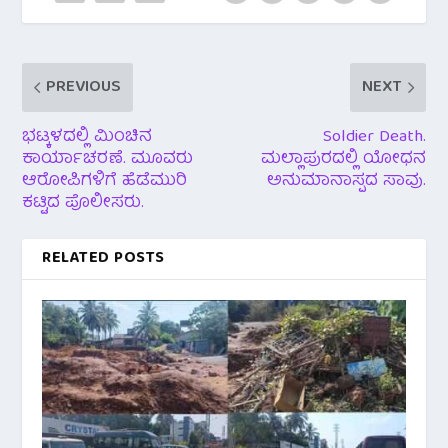
PREVIOUS
NEXT
ಭಟ್ಕಳದಲ್ಲಿ ಮಿಂಚಿನ
Soldier Death.
ಕಾರ್ಯಾಚರಣೆ. ಮೂವರು
ಮಲ್ಲಾಪುರದಲ್ಲಿ ಯೋಧನ
ಆರೋಪಿಗಳಿಗೆ ಹೆಡೆಮುರಿ
ಅನುಮಾನಾಸ್ಪದ ಸಾವು.
ಕಟ್ಟಿದ ಪೊಲೀಸರು.
RELATED POSTS