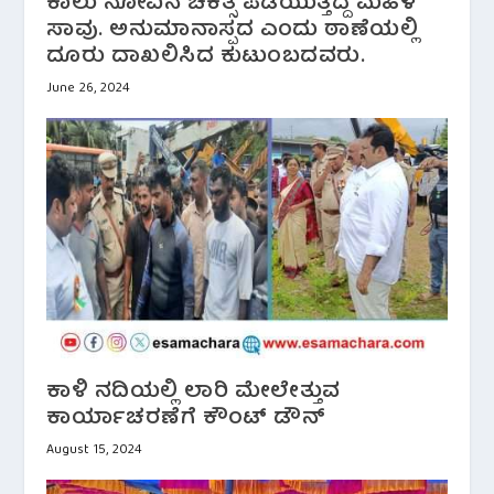
ಕಾಲು ನೋವಿನ ಚಿಕಿತ್ಸೆ ಪಡೆಯುತ್ತಿದ್ದ ಮಹಿಳೆ
ಸಾವು. ಅನುಮಾನಾಸ್ಪದ ಎಂದು ಠಾಣೆಯಲ್ಲಿ
ದೂರು ದಾಖಲಿಸಿದ ಕುಟುಂಬದವರು.
June 26, 2024
ಕಾಳಿ ನದಿಯಲ್ಲಿ ಲಾರಿ ಮೇಲೇತ್ತುವ
ಕಾರ್ಯಾಚರಣೆಗೆ ಕೌಂಟ್ ಡೌನ್
August 15, 2024