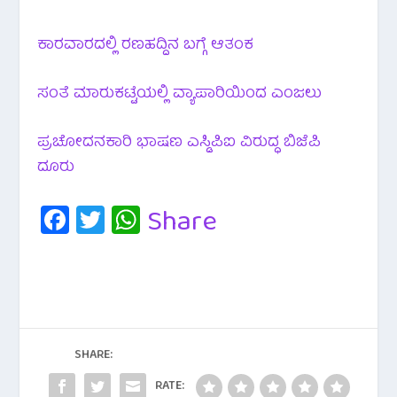
ಕಾರವಾರದಲ್ಲಿ ರಣಹದ್ದಿನ ಬಗ್ಗೆ ಆತಂಕ
ಸಂತೆ ಮಾರುಕಟ್ಟೆಯಲ್ಲಿ ವ್ಯಾಪಾರಿಯಿಂದ ಎಂಜಲು
ಪ್ರಚೋದನಕಾರಿ ಭಾಷಣ ಎಸ್ಡಿಪಿಐ ವಿರುದ್ಧ ಬಿಜೆಪಿ
ದೂರು
Fa
T
W
Share
c
wi
h
e
tt
at
b
er
s
o
A
o
p
SHARE:
k
p
RATE: