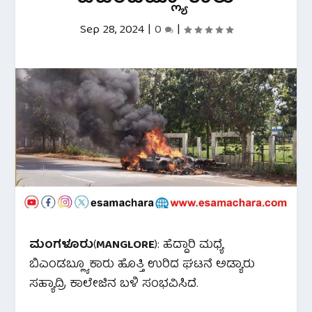
Sep 28, 2024
|
0
|
ಮಂಗಳೂರು
(
MANGLORE
): ಹೆದ್ದಾರಿ ಮಧ್ಯೆ
ಬಿಎಂಡಬ್ಲ್ಯೂ ಕಾರು ಹೊತ್ತಿ ಉರಿದ ಘಟನೆ ಅಡ್ಯಾರು
ಸಹ್ಯಾದ್ರಿ ಕಾಲೇಜಿನ ಬಳಿ ಸಂಭವಿಸಿದೆ.