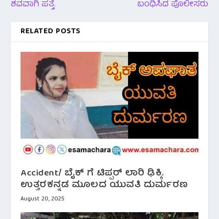
ಶವವಾಗಿ ಪತ್ತೆ.
ಬಂಧಿಸಿದ ಪೊಲೀಸರು
RELATED POSTS
Accident/ ಬೈಕ್ ಗೆ ಟಿಪ್ಪರ್ ಲಾರಿ ಢಿಕ್ಕಿ.
ಉತ್ತರಕನ್ನಡ ಮೂಲದ ಯುವತಿ ದುರ್ಮರಣ
August 20, 2025