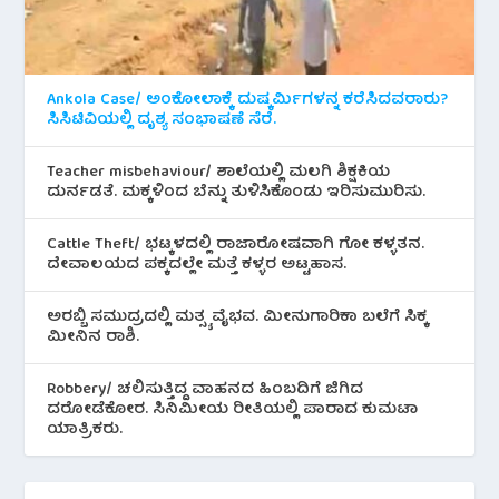
Ankola Case/ ಅಂಕೋಲಾಕ್ಕೆ ದುಷ್ಕರ್ಮಿಗಳನ್ನ ಕರೆಸಿದವರಾರು?
ಸಿಸಿಟಿವಿಯಲ್ಲಿ ದೃಶ್ಯ ಸಂಭಾಷಣೆ ಸೆರೆ.
Teacher misbehaviour/ ಶಾಲೆಯಲ್ಲಿ ಮಲಗಿ ಶಿಕ್ಷಕಿಯ
ದುರ್ನಡತೆ. ಮಕ್ಕಳಿಂದ ಬೆನ್ನು ತುಳಿಸಿಕೊಂಡು ಇರಿಸುಮುರಿಸು.
Cattle Theft/ ಭಟ್ಕಳದಲ್ಲಿ ರಾಜಾರೋಷವಾಗಿ ಗೋ ಕಳ್ಳತನ.
ದೇವಾಲಯದ ಪಕ್ಕದಲ್ಲೇ ಮತ್ತೆ ಕಳ್ಳರ ಅಟ್ಟಹಾಸ.
ಅರಬ್ಬಿ ಸಮುದ್ರದಲ್ಲಿ ಮತ್ಸ್ಯ ವೈಭವ. ಮೀನುಗಾರಿಕಾ ಬಲೆಗೆ ಸಿಕ್ಕ
ಮೀನಿನ‌ ರಾಶಿ.
Robbery/ ಚಲಿಸುತ್ತಿದ್ದ ವಾಹನದ ಹಿಂಬದಿಗೆ ಜಿಗಿದ
ದರೋಡೆಕೋರ. ಸಿನಿಮೀಯ ರೀತಿಯಲ್ಲಿ ಪಾರಾದ ಕುಮಟಾ
ಯಾತ್ರಿಕರು.