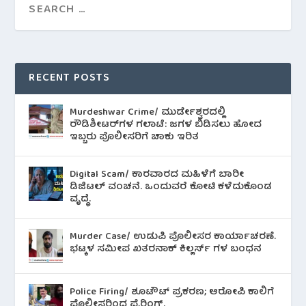
RECENT POSTS
Murdeshwar Crime/ ಮುರ್ಡೇಶ್ವರದಲ್ಲಿ
ರೌಡಿಶೀಟರ್‌ಗಳ ಗಲಾಟೆ: ಜಗಳ ಬಿಡಿಸಲು ಹೋದ
ಇಬ್ಬರು ಪೊಲೀಸರಿಗೆ ಚಾಕು ಇರಿತ
Digital Scam/ ಕಾರವಾರದ ಮಹಿಳೆಗೆ ಬಾರೀ
ಡಿಜಿಟಲ್ ವಂಚನೆ. ಒಂದುವರೆ ಕೋಟಿ ಕಳೆದುಕೊಂಡ
ವೃದ್ಧೆ.
Murder Case/ ಉಡುಪಿ ಪೊಲೀಸರ ಕಾರ್ಯಾಚರಣೆ.
ಭಟ್ಕಳ ಸಮೀಪ ಖತರನಾಕ್ ಕಿಲ್ಲರ್ಸ್ ಗಳ ಬಂಧನ
Police Firing/ ಶೂಟೌಟ್ ಪ್ರಕರಣ; ಆರೋಪಿ ಕಾಲಿಗೆ
ಪೊಲೀಸರಿಂದ ಫೈರಿಂಗ್.