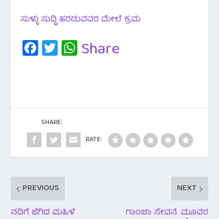
ಸುಳ್ಳು ಸುದ್ದಿ ಹರಡುವವರ ಮೇಲೆ ಕ್ರಮ
Fa
T
W
Share
c
wi
h
e
tt
at
b
er
s
o
A
o
p
SHARE:
k
p
RATE:
PREVIOUS
NEXT
ನದಿಗೆ ಜಿಗಿದ ಮಹಿಳೆ
ಗಾಂಜಾ ಸೇವನೆ. ಮೂವರ