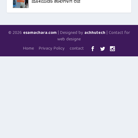
ಜೋಯಿಡಾ ಶಾಲೆಗಳಿಗೆ ರಜೆ
© 2026
| Designed by
| Contact for
esamachara.com
achhutech
web designe
Home
Privacy Policy
contact