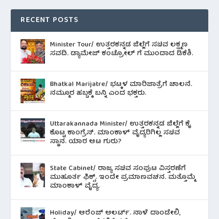
RECENT POSTS
Minister Tour/ ಉತ್ತರಕನ್ನಡ ಜಿಲ್ಲೆಗೆ ಸಚಿವ ಲಕ್ಷ್ಮಣ
ಸವದಿ. ಡ್ಯಾಮೇಜ್ ಕಂಟ್ರೋಲ್ ಗೆ ಮುಂದಾದ ಡಿಕೆಶಿ.
Bhatkal Marijatre/ ಭಟ್ಕಳ ಮಾರಿಜಾತ್ರೆಗೆ ಚಾಲನೆ.
ನಮ್ಮೂರ ಹಬ್ಬಕ್ಕೆ ಬನ್ನಿ ಎಂದ ಭಕ್ತರು.
Uttarakannada Minister/ ಉತ್ತರಕನ್ನಡ ಜಿಲ್ಲೆಗೆ ಕೈ
ಕೊಟ್ಟ ಕಾಂಗ್ರೆಸ್. ಮಾಂಕಾಳ್ ವೈದ್ಯರಿಗಿಲ್ಲ ಸಚಿವ
ಸ್ಥಾನ. ಯಾರ ಆಟ ಗುರು?
State Cabinet/ ರಾಜ್ಯ ಸಚಿವ ಸಂಪುಟ ವಿಸ್ತರಣೆಗೆ
ಮುಹೂರ್ತ ಫಿಕ್ಸ್. ಇಂದೇ ಪ್ರಮಾಣವಚನ. ಮತ್ತೊಮ್ಮೆ
ಮಾಂಕಾಳ್ ವೈದ್ಯ.
Holiday/ ಆರೆಂಜ್ ಅಲರ್ಟ್. ನಾಳೆ ದಾಂಡೇಲಿ,