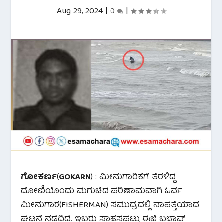
Aug 29, 2024
|
0
|
ಗೋಕರ್ಣ
(
GOKARN
) : ಮೀನುಗಾರಿಕೆಗೆ ತೆರಳಿದ್ದ
ದೋಣಿಯೊಂದು ‌ಮಗುಚಿದ ಪರಿಣಾಮವಾಗಿ ಓರ್ವ
ಮೀನುಗಾರ(FISHERMAN) ಸಮುದ್ರದಲ್ಲಿ ನಾಪತ್ತೆಯಾದ
ಘಟನೆ ನಡೆದಿದೆ. ಇಬ್ಬರು ಸಾಹಸಪಟ್ಟು ಈಜಿ ಬಚಾವ್