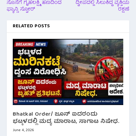
ಸೊಸೆಗೆ ಗೃಹಲಕ್ಷ್ಮಿ ಹಣದಿಂದ
ದ್ವೀಪದಲ್ಲಿ ಸಿಲುಕಿದ್ದ ವ್ಯಕ್ತಿಯ
ಫ್ಯಾನ್ಸಿ ಸ್ಟೋರ್
ರಕ್ಷಣೆ
RELATED POSTS
Bhatkal Order/ ಜೂನ್ ಐದರಂದು
ಭಟ್ಕಳದಲ್ಲಿ ಮದ್ಯ ಮಾರಾಟ, ಸಾಗಾಟ ನಿಷೇಧ.
June 4, 2026