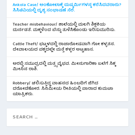
Ankola Case/ ಅಂಕೋಲಾಕ್ಕೆ ದುಷ್ಕರ್ಮಿಗಳನ್ನ ಕರೆಸಿದವರಾರು?
ಸಿಸಿಟಿವಿಯಲ್ಲಿ ದೃಶ್ಯ ಸಂಭಾಷಣೆ ಸೆರೆ.
Teacher misbehaviour/ ಶಾಲೆಯಲ್ಲಿ ಮಲಗಿ ಶಿಕ್ಷಕಿಯ
ದುರ್ನಡತೆ. ಮಕ್ಕಳಿಂದ ಬೆನ್ನು ತುಳಿಸಿಕೊಂಡು ಇರಿಸುಮುರಿಸು.
Cattle Theft/ ಭಟ್ಕಳದಲ್ಲಿ ರಾಜಾರೋಷವಾಗಿ ಗೋ ಕಳ್ಳತನ.
ದೇವಾಲಯದ ಪಕ್ಕದಲ್ಲೇ ಮತ್ತೆ ಕಳ್ಳರ ಅಟ್ಟಹಾಸ.
ಅರಬ್ಬಿ ಸಮುದ್ರದಲ್ಲಿ ಮತ್ಸ್ಯ ವೈಭವ. ಮೀನುಗಾರಿಕಾ ಬಲೆಗೆ ಸಿಕ್ಕ
ಮೀನಿನ‌ ರಾಶಿ.
Robbery/ ಚಲಿಸುತ್ತಿದ್ದ ವಾಹನದ ಹಿಂಬದಿಗೆ ಜಿಗಿದ
ದರೋಡೆಕೋರ. ಸಿನಿಮೀಯ ರೀತಿಯಲ್ಲಿ ಪಾರಾದ ಕುಮಟಾ
ಯಾತ್ರಿಕರು.