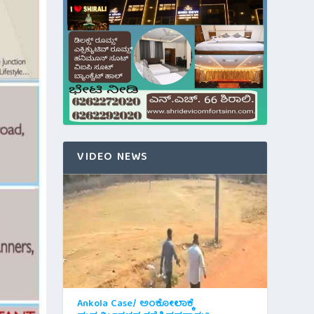
VIDEO NEWS
Ankola Case/ ಅಂಕೋಲಾಕ್ಕೆ