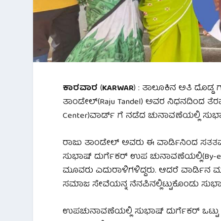
ಕಾರವಾರ
(
KARWAR
) : ತಾಲೂಕಿನ ಅತಿ ದೊಡ್ಡ
ತಾಂಡೇಲ್(Raju Tandel) ಅವರ ನಿಧನದಿಂದ ತೆರವಾದ
Center)ವಾರ್ಡ್ ಗೆ ನಡೆದ ಚುನಾವಣೆಯಲ್ಲಿ ಸುಭಾಷ್
ರಾಜು ತಾಂಡೇಲ್ ಅವರು ಈ ವಾರ್ಡಿನಿಂದ ಸತತವ
ಸುಭಾಷ್ ದುರ್ಗೆಕರ್ ಉಪ ಚುನಾವಣೆಯಲ್ಲಿ(By-elect
ಮೂವರು ಎದುರಾಳಿಗಳಿದ್ದರು. ಆದರೆ ವಾರ್ಡಿ
ಸಮಾಜ ಸೇವೆಯನ್ನ ನೆನಪಿನಲ್ಲಿಟ್ಟುಕೊಂಡು ಸುಭಾಷ
ಉಪಚುನಾವಣೆಯಲ್ಲಿ ಸುಭಾಷ್ ದುರ್ಗೆಕರ್ ಒಟ್ಟು 