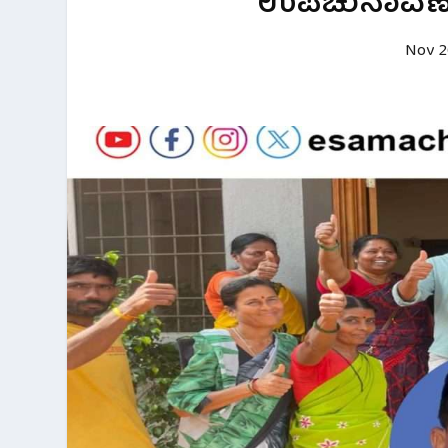
ಉಪಚುನಾವಣೆಯಲ
Nov 2