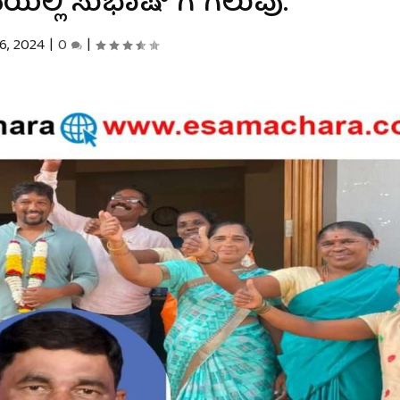
್ಲಿ ಸುಭಾಷ್ ಗೆ ಗೆಲುವು.
6, 2024
|
0
|