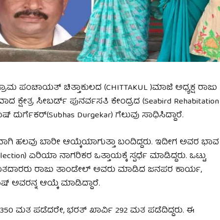
 ಗ್ರಾಮ ಪಂಚಾಯತ್ ಚಿತ್ತಾಕುಲದ (CHITTAKUL )ಮಾಜಿ ಅಧ್ಯಕ್ಷ ರಾಜು
 ಕ್ಷೇತ್ರ ಸೀಬರ್ಡ್ ಪುನರ್ವಸತಿ ಕೇಂದ್ರದ (Seabird Rehabitation
 ದುರ್ಗೆಕರ್(Subhas Durgekar) ಗೆಲುವು ಸಾಧಿಸಿದ್ದಾರೆ.
ಾಗಿ ಹಲವು ಬಾರೀ ಆಯ್ಕೆಯಾಗುತ್ತಾ ಬಂದಿದ್ದರು. ಇದೀಗ ಅವರ ಭಾವ
ion) ಏರಿಯಾ ನಾಗರಿಕರ ಒತ್ತಾಯಕ್ಕೆ ಸ್ಪರ್ಧೆ ಮಾಡಿದ್ದರು. ಒಟ್ಟು
ನ ಮತದಾರರು ರಾಜು ತಾಂಡೇಲ್ ಅವರು ಮಾಡಿದ ಜನಪರ ಕಾರ್ಯ,
್ ಅವರನ್ನ ಆಯ್ಕೆ ಮಾಡಿದ್ದಾರೆ.
350 ಮತ ಪಡೆದರೇ, ಭರತ್ ಖಾರ್ವಿ 292 ಮತ ಪಡೆದಿದ್ದರು. ಈ