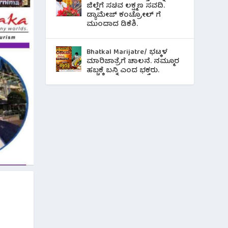
ಜಿಲ್ಲೆಗೆ ಸಚಿವ ಲಕ್ಷ್ಮಣ ಸವದಿ.
ಡ್ಯಾಮೇಜ್ ಕಂಟ್ರೋಲ್ ಗೆ
ಮುಂದಾದ ಡಿಕೆಶಿ.
Bhatkal Marijatre/ ಭಟ್ಕಳ
ಮಾರಿಜಾತ್ರೆಗೆ ಚಾಲನೆ. ನಮ್ಮೂರ
ಹಬ್ಬಕ್ಕೆ ಬನ್ನಿ ಎಂದ ಭಕ್ತರು.