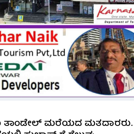
ಾಜು ತಾಂಡೇಲ್ ಮರೆಯದ ಮತದಾರರು.