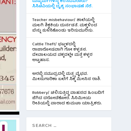
ದುಷ್ಕರ್ಮಿಗಳನ್ನ ಕರೆಸಿದವರಾರು?
ಸಿಸಿಟಿವಿಯಲ್ಲಿ ದೃಶ್ಯ ಸಂಭಾಷಣೆ ಸೆರೆ.
Teacher misbehaviour/ ಶಾಲೆಯಲ್ಲಿ
ಮಲಗಿ ಶಿಕ್ಷಕಿಯ ದುರ್ನಡತೆ. ಮಕ್ಕಳಿಂದ
ಬೆನ್ನು ತುಳಿಸಿಕೊಂಡು ಇರಿಸುಮುರಿಸು.
Cattle Theft/ ಭಟ್ಕಳದಲ್ಲಿ
ರಾಜಾರೋಷವಾಗಿ ಗೋ ಕಳ್ಳತನ.
ದೇವಾಲಯದ ಪಕ್ಕದಲ್ಲೇ ಮತ್ತೆ ಕಳ್ಳರ
ಅಟ್ಟಹಾಸ.
ಅರಬ್ಬಿ ಸಮುದ್ರದಲ್ಲಿ ಮತ್ಸ್ಯ ವೈಭವ.
ಮೀನುಗಾರಿಕಾ ಬಲೆಗೆ ಸಿಕ್ಕ ಮೀನಿನ‌ ರಾಶಿ.
Robbery/ ಚಲಿಸುತ್ತಿದ್ದ ವಾಹನದ ಹಿಂಬದಿಗೆ
ಜಿಗಿದ ದರೋಡೆಕೋರ. ಸಿನಿಮೀಯ
ರೀತಿಯಲ್ಲಿ ಪಾರಾದ ಕುಮಟಾ ಯಾತ್ರಿಕರು.