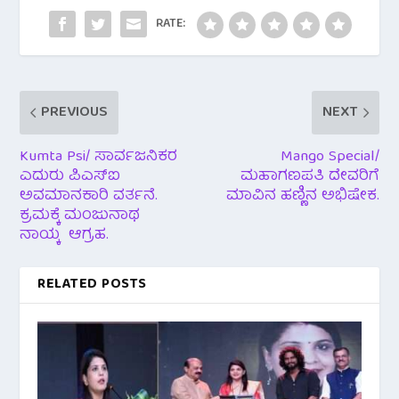
k
p
RATE:
PREVIOUS
NEXT
Kumta Psi/ ಸಾರ್ವಜನಿಕರ
Mango Special/
ಎದುರು ಪಿಎಸ್ಐ
ಮಹಾಗಣಪತಿ‌ ದೇವರಿಗೆ
ಅವಮಾನಕಾರಿ ವರ್ತನೆ.
ಮಾವಿನ ಹಣ್ಣಿನ ಅಭಿಷೇಕ.
ಕ್ರಮಕ್ಕೆ ಮಂಜುನಾಥ
ನಾಯ್ಕ ಆಗ್ರಹ.
RELATED POSTS