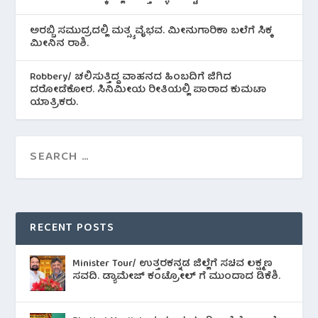
ಅರಬ್ಬಿ ಸಮುದ್ರದಲ್ಲಿ ಮತ್ಸ್ಯ ವೈಭವ. ಮೀನುಗಾರಿಕಾ ಬಲೆಗೆ ಸಿಕ್ಕ
ಮೀನಿನ‌ ರಾಶಿ.
Robbery/ ಚಲಿಸುತ್ತಿದ್ದ ವಾಹನದ ಹಿಂಬದಿಗೆ ಜಿಗಿದ
ದರೋಡೆಕೋರ. ಸಿನಿಮೀಯ ರೀತಿಯಲ್ಲಿ ಪಾರಾದ ಕುಮಟಾ
ಯಾತ್ರಿಕರು.
RECENT POSTS
Minister Tour/ ಉತ್ತರಕನ್ನಡ ಜಿಲ್ಲೆಗೆ ಸಚಿವ ಲಕ್ಷ್ಮಣ
ಸವದಿ. ಡ್ಯಾಮೇಜ್ ಕಂಟ್ರೋಲ್ ಗೆ ಮುಂದಾದ ಡಿಕೆಶಿ.