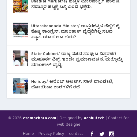
Bhatkal Marijatre/ ಭಟ್ಕಳ ಮಾರಿಜಾತ್ರೆಗೆ ಚಾಲನೆ.
ನಮ್ಮೂರ ಹಬ್ಬಕ್ಕೆ ಬನ್ನಿ ಎಂದ ಭಕ್ತರು.
Uttarakannada Minister/ ಉತ್ತರಕನ್ನಡ ಜಿಲ್ಲೆಗೆ ಕೈ
ಕೊಟ್ಟ ಕಾಂಗ್ರೆಸ್. ಮಾಂಕಾಳ್ ವೈದ್ಯರಿಗಿಲ್ಲ ಸಚಿವ
ಸ್ಥಾನ. ಯಾರ ಆಟ ಗುರು?
State Cabinet/ ರಾಜ್ಯ ಸಚಿವ ಸಂಪುಟ ವಿಸ್ತರಣೆಗೆ
ಮುಹೂರ್ತ ಫಿಕ್ಸ್. ಇಂದೇ ಪ್ರಮಾಣವಚನ. ಮತ್ತೊಮ್ಮೆ
ಮಾಂಕಾಳ್ ವೈದ್ಯ.
Holiday/ ಆರೆಂಜ್ ಅಲರ್ಟ್. ನಾಳೆ ದಾಂಡೇಲಿ,
ಜೋಯಿಡಾ ಶಾಲೆಗಳಿಗೆ ರಜೆ
© 2026
| Designed by
| Contact for
esamachara.com
achhutech
web designe
Home
Privacy Policy
contact