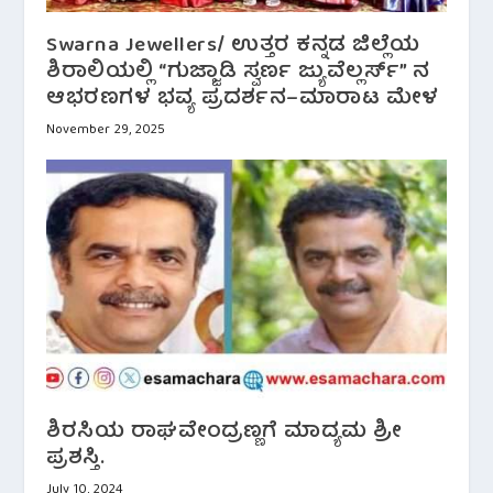
Swarna Jewellers/ ಉತ್ತರ ಕನ್ನಡ ಜಿಲ್ಲೆಯ
ಶಿರಾಲಿಯಲ್ಲಿ “ಗುಜ್ಜಾಡಿ ಸ್ವರ್ಣ ಜ್ಯುವೆಲ್ಲರ್ಸ್” ನ
ಆಭರಣಗಳ ಭವ್ಯ ಪ್ರದರ್ಶನ–ಮಾರಾಟ ಮೇಳ
November 29, 2025
ಶಿರಸಿಯ ರಾಘವೇಂದ್ರಣ್ಣಗೆ ಮಾದ್ಯಮ ಶ್ರೀ
ಪ್ರಶಸ್ತಿ.
July 10, 2024