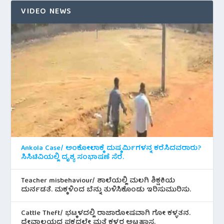
VIDEO NEWS
Ankola Case/ ಅಂಕೋಲಾಕ್ಕೆ ದುಷ್ಕರ್ಮಿಗಳನ್ನ ಕರೆಸಿದವರಾರು?
ಸಿಸಿಟಿವಿಯಲ್ಲಿ ದೃಶ್ಯ ಸಂಭಾಷಣೆ ಸೆರೆ.
Teacher misbehaviour/ ಶಾಲೆಯಲ್ಲಿ ಮಲಗಿ ಶಿಕ್ಷಕಿಯ
ದುರ್ನಡತೆ. ಮಕ್ಕಳಿಂದ ಬೆನ್ನು ತುಳಿಸಿಕೊಂಡು ಇರಿಸುಮುರಿಸು.
Cattle Theft/ ಭಟ್ಕಳದಲ್ಲಿ ರಾಜಾರೋಷವಾಗಿ ಗೋ ಕಳ್ಳತನ.
ದೇವಾಲಯದ ಪಕ್ಕದಲ್ಲೇ ಮತ್ತೆ ಕಳ್ಳರ ಅಟ್ಟಹಾಸ.