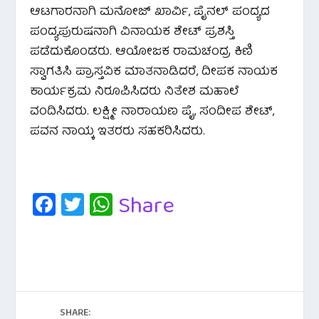
ಆಟಗಾರನಾಗಿ ಮನೋಜ್ ಖಾರ್ವಿ, ಪೈನಲ್ ಪಂದ್ಯದ
ಪಂದ್ಯಪುರುಷನಾಗಿ ವಿನಾಯಕ ಶೇಟ್ ಪ್ರಶಸ್ತಿ
ಪಡೆದುಕೊಂಡರು. ಆಯೋಜಕ ರಾಮಚಂದ್ರ ಕಿಣಿ
ಸ್ವಾಗತಿಸಿ ಪ್ರಾಸ್ತವಿಕ ಮಾತನಾಡಿದರೆ, ದೀಪಕ ನಾಯಕ
ಕಾರ್ಯಕ್ರಮ ನಿರೂಪಿಸಿದರು ನಿತೇಶ ಮಹಾಲೆ
ವಂದಿಸಿದರು. ಲಕ್ಷ್ಮೀ ನಾರಾಯಣ ಪೈ, ಸಂದೀಪ ಶೇಟ್,
ಪವನ ನಾಯ್ಕ ಇತರರು ಸಹಕರಿಸಿದರು.
Fa
T
W
Share
c
wi
h
e
tt
at
b
er
s
o
A
o
p
SHARE: