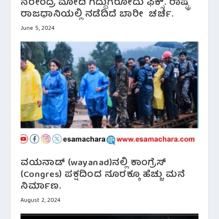
ನರೇಂದ್ರ ಮೋದಿ ಗದ್ದುಗೆರೋದು ಫಿಕ್ಸ್. ರಾಷ್ಟ್ರ
ರಾಜಧಾನಿಯಲ್ಲಿ ನಡೆದಿದೆ ಬಾರೀ ಚರ್ಚೆ.
June 5, 2024
ವಯನಾಡ್ (wayanad)ನಲ್ಲಿ ಕಾಂಗ್ರೆಸ್
(Congres) ಪಕ್ಷದಿಂದ ನೂರಕ್ಕೂ ಹೆಚ್ಚು ಮನೆ
ನಿರ್ಮಾಣ.
August 2, 2024