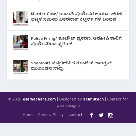
Murder Case/ ಉಡುಪಿ ಪೊಲೀಸರ ಕಾರ್ಯಾಚರಣೆ.
ಭಟ್ಕಳ ಸಮೀಪ ಖತರನಾಕ್ ಕಿಲ್ಲರ್ಸ್ ಗಳ ಬಂಧನ
Police Firing/ ಶೂಟೌಟ್ ಪ್ರಕರಣ; ಆರೋಪಿ ಕಾಲಿಗೆ
ಪೊಲೀಸರಿಂದ ಫೈರಿಂಗ್.
Shootout/ ಬೆಚ್ಚಿಬೀಳಿಸಿದ ಶೂಟೌಟ್‌. ಕಾಂಗ್ರೆಸ್
ಮುಖಂಡನ ಸಾವು
© 2026
| Designed by
| Contact for
esamachara.com
achhutech
web designe
Home
Privacy Policy
contact