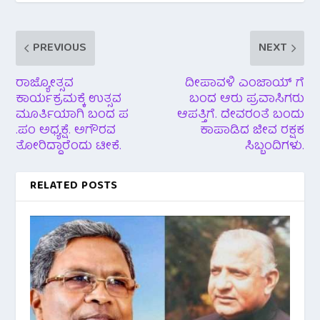
PREVIOUS
NEXT
ರಾಜ್ಯೋತ್ಸವ
ದೀಪಾವಳಿ ಎಂಜಾಯ್ ಗೆ
ಕಾರ್ಯಕ್ರಮಕ್ಕೆ ಉತ್ಸವ
ಬಂದ ಆರು ಪ್ರವಾಸಿಗರು
ಮೂರ್ತಿಯಾಗಿ ಬಂದ ಪ
ಆಪತ್ತಿಗೆ. ದೇವರಂತೆ ಬಂದು
.ಪಂ ಅಧ್ಯಕ್ಷೆ. ಅಗೌರವ
ಕಾಪಾಡಿದ ಜೀವ ರಕ್ಷಕ
ತೋರಿದ್ದಾರೆಂದು ಟೀಕೆ.
ಸಿಬ್ಬಂದಿಗಳು.
RELATED POSTS