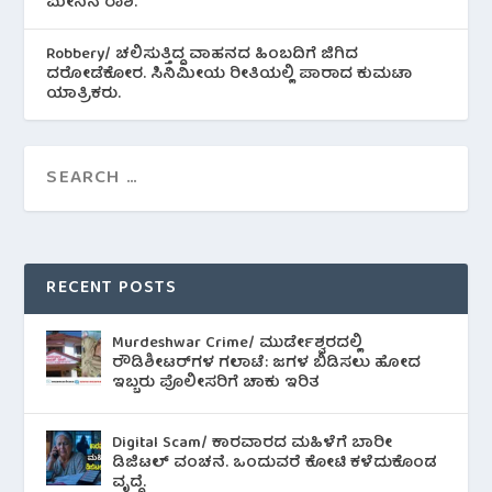
ಮೀನಿನ‌ ರಾಶಿ.
Robbery/ ಚಲಿಸುತ್ತಿದ್ದ ವಾಹನದ ಹಿಂಬದಿಗೆ ಜಿಗಿದ
ದರೋಡೆಕೋರ. ಸಿನಿಮೀಯ ರೀತಿಯಲ್ಲಿ ಪಾರಾದ ಕುಮಟಾ
ಯಾತ್ರಿಕರು.
RECENT POSTS
Murdeshwar Crime/ ಮುರ್ಡೇಶ್ವರದಲ್ಲಿ
ರೌಡಿಶೀಟರ್‌ಗಳ ಗಲಾಟೆ: ಜಗಳ ಬಿಡಿಸಲು ಹೋದ
ಇಬ್ಬರು ಪೊಲೀಸರಿಗೆ ಚಾಕು ಇರಿತ
Digital Scam/ ಕಾರವಾರದ ಮಹಿಳೆಗೆ ಬಾರೀ
ಡಿಜಿಟಲ್ ವಂಚನೆ. ಒಂದುವರೆ ಕೋಟಿ ಕಳೆದುಕೊಂಡ
ವೃದ್ಧೆ.