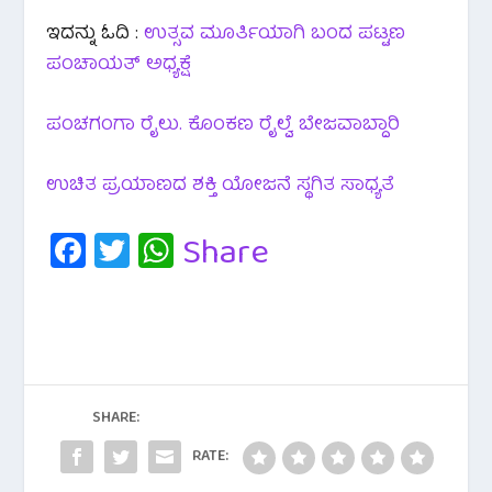
ಇದನ್ನು ಓದಿ :
ಉತ್ಸವ ಮೂರ್ತಿಯಾಗಿ ಬಂದ ಪಟ್ಟಣ
ಪಂಚಾಯತ್ ಅಧ್ಯಕ್ಷೆ
ಪಂಚಗಂಗಾ ರೈಲು. ಕೊಂಕಣ ರೈಲ್ವೆ ಬೇಜವಾಬ್ದಾರಿ
ಉಚಿತ ಪ್ರಯಾಣದ ಶಕ್ತಿ ಯೋಜನೆ ಸ್ಥಗಿತ ಸಾಧ್ಯತೆ
Fa
T
W
Share
c
wi
h
e
tt
at
b
er
s
o
A
o
p
SHARE:
k
p
RATE: