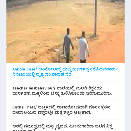
Ankola Case/ ಅಂಕೋಲಾಕ್ಕೆ ದುಷ್ಕರ್ಮಿಗಳನ್ನ ಕರೆಸಿದವರಾರು?
ಸಿಸಿಟಿವಿಯಲ್ಲಿ ದೃಶ್ಯ ಸಂಭಾಷಣೆ ಸೆರೆ.
Teacher misbehaviour/ ಶಾಲೆಯಲ್ಲಿ ಮಲಗಿ ಶಿಕ್ಷಕಿಯ
ದುರ್ನಡತೆ. ಮಕ್ಕಳಿಂದ ಬೆನ್ನು ತುಳಿಸಿಕೊಂಡು ಇರಿಸುಮುರಿಸು.
Cattle Theft/ ಭಟ್ಕಳದಲ್ಲಿ ರಾಜಾರೋಷವಾಗಿ ಗೋ ಕಳ್ಳತನ.
ದೇವಾಲಯದ ಪಕ್ಕದಲ್ಲೇ ಮತ್ತೆ ಕಳ್ಳರ ಅಟ್ಟಹಾಸ.
ಅರಬ್ಬಿ ಸಮುದ್ರದಲ್ಲಿ ಮತ್ಸ್ಯ ವೈಭವ. ಮೀನುಗಾರಿಕಾ ಬಲೆಗೆ ಸಿಕ್ಕ