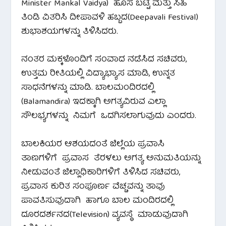
Minister Mankal Vaidya) ಹೊಸ ಬಟ್ಟೆ ಮತ್ತು ಸಿಹಿ
ತಿಂಡಿ ವಿತರಿಸಿ ದೀಪಾವಳಿ ಹಬ್ಬದ(Deepavali Festival)
ಶುಭಾಶಯಗಳನ್ನು ತಿಳಿಸಿದರು.
ನಂತರ ಮಕ್ಕಳೊಂದಿಗೆ ಸಂವಾದ ನಡೆಸಿದ ಸಚಿವರು,
ಉತ್ತಮ ರೀತಿಯಲ್ಲಿ ವಿದ್ಯಾಭ್ಯಾಸ ಮಾಡಿ, ಉನ್ನತ
ಸಾಧನೆಗಳನ್ನು ಮಾಡಿ. ಬಾಲಮಂದಿರದಲ್ಲಿ
(Balamandira) ಇದಕ್ಕಾಗಿ ಅಗತ್ಯವಿರುವ ಎಲ್ಲಾ
ಸೌಲಭ್ಯಗಳನ್ನು ನಿಮಗೆ ಒದಗಿಸಲಾಗುವುದು ಎಂದರು.
ಬಾಲಕಿಯರ ಆಶಯದಂತೆ ಜಿಲ್ಲೆಯ ಪ್ರವಾಸಿ
ತಾಣಗಳಿಗೆ ಪ್ರವಾಸ ತೆರಳಲು ಅಗತ್ಯ ಅನುಮತಿಯನ್ನು
ನೀಡುವಂತೆ ಜಿಲ್ಲಾಧಿಕಾರಿಗಳಿಗೆ ತಿಳಿಸಿದ ಸಚಿವರು,
ಪ್ರವಾಸ ಕುರಿತ ಸಂಪೂರ್ಣ ವೆಚ್ಚವನ್ನು ತಾವು
ಪಾವತಿಸುವುದಾಗಿ ಹಾಗೂ ಬಾಲ ಮಂದಿರದಲ್ಲಿ
ದೂರದರ್ಶನದ(Television) ವ್ಯವಸ್ಥೆ ಮಾಡುವುದಾಗಿ