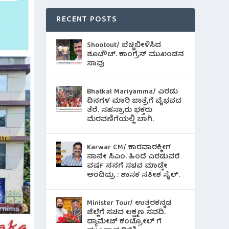
RECENT POSTS
Shootout/ ಬೆಚ್ಚಿಬೀಳಿಸಿದ
ಶೂಟೌಟ್‌. ಕಾಂಗ್ರೆಸ್ ಮುಖಂಡನ
ಸಾವು
Bhatkal Mariyamma/ ಎರಡು
ದಿನಗಳ ಮಾರಿ ಜಾತ್ರೆಗೆ ವೈಭವದ
ತೆರೆ. ಸಹಸ್ರಾರು ಭಕ್ತರು
ಮೆರವಣಿಗೆಯಲ್ಲಿ ಬಾಗಿ.
Karwar CM/ ಕಾರವಾರಕ್ಕೀಗ
ನಾನೇ ಸಿಎಂ. ಹಿಂದೆ ಎರಡುವರೆ
ವರ್ಷ ನನಗೆ ಸಚಿವ ಮಾಡ್ತೇ
ಅಂದಿದ್ರು : ಶಾಸಕ ಸತೀಶ ಸೈಲ್.
Minister Tour/ ಉತ್ತರಕನ್ನಡ
ಜಿಲ್ಲೆಗೆ ಸಚಿವ ಲಕ್ಷ್ಮಣ ಸವದಿ.
ಡ್ಯಾಮೇಜ್ ಕಂಟ್ರೋಲ್ ಗೆ