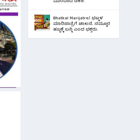
ಮುಂದಾದ ಡಿಕೆಶಿ.
Bhatkal Marijatre/ ಭಟ್ಕಳ
ಮಾರಿಜಾತ್ರೆಗೆ ಚಾಲನೆ. ನಮ್ಮೂರ
ಹಬ್ಬಕ್ಕೆ ಬನ್ನಿ ಎಂದ ಭಕ್ತರು.