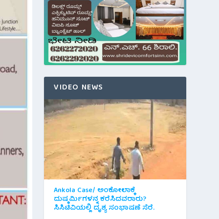
VIDEO NEWS
Ankola Case/ ಅಂಕೋಲಾಕ್ಕೆ
ದುಷ್ಕರ್ಮಿಗಳನ್ನ ಕರೆಸಿದವರಾರು?
ಸಿಸಿಟಿವಿಯಲ್ಲಿ ದೃಶ್ಯ ಸಂಭಾಷಣೆ ಸೆರೆ.