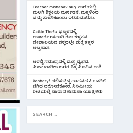
Teacher misbehaviour/ ಶಾಲೆಯಲ್ಲಿ
ಮಲಗಿ ಶಿಕ್ಷಕಿಯ ದುರ್ನಡತೆ. ಮಕ್ಕಳಿಂದ
ಬೆನ್ನು ತುಳಿಸಿಕೊಂಡು ಇರಿಸುಮುರಿಸು.
Cattle Theft/ ಭಟ್ಕಳದಲ್ಲಿ
ರಾಜಾರೋಷವಾಗಿ ಗೋ ಕಳ್ಳತನ.
ದೇವಾಲಯದ ಪಕ್ಕದಲ್ಲೇ ಮತ್ತೆ ಕಳ್ಳರ
ಅಟ್ಟಹಾಸ.
ಅರಬ್ಬಿ ಸಮುದ್ರದಲ್ಲಿ ಮತ್ಸ್ಯ ವೈಭವ.
ಮೀನುಗಾರಿಕಾ ಬಲೆಗೆ ಸಿಕ್ಕ ಮೀನಿನ‌ ರಾಶಿ.
Robbery/ ಚಲಿಸುತ್ತಿದ್ದ ವಾಹನದ ಹಿಂಬದಿಗೆ
ಜಿಗಿದ ದರೋಡೆಕೋರ. ಸಿನಿಮೀಯ
ರೀತಿಯಲ್ಲಿ ಪಾರಾದ ಕುಮಟಾ ಯಾತ್ರಿಕರು.