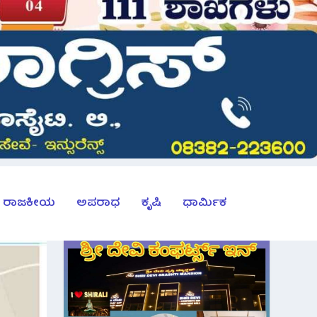
ರಾಜಕೀಯ
ಅಪರಾಧ
ಕೃಷಿ
ಧಾರ್ಮಿಕ