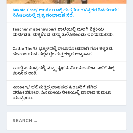
Ankola Case/ ಅಂಕೋಲಾಕ್ಕೆ ದುಷ್ಕರ್ಮಿಗಳನ್ನ ಕರೆಸಿದವರಾರು?
ಸಿಸಿಟಿವಿಯಲ್ಲಿ ದೃಶ್ಯ ಸಂಭಾಷಣೆ ಸೆರೆ.
Teacher misbehaviour/ ಶಾಲೆಯಲ್ಲಿ ಮಲಗಿ ಶಿಕ್ಷಕಿಯ
ದುರ್ನಡತೆ. ಮಕ್ಕಳಿಂದ ಬೆನ್ನು ತುಳಿಸಿಕೊಂಡು ಇರಿಸುಮುರಿಸು.
Cattle Theft/ ಭಟ್ಕಳದಲ್ಲಿ ರಾಜಾರೋಷವಾಗಿ ಗೋ ಕಳ್ಳತನ.
ದೇವಾಲಯದ ಪಕ್ಕದಲ್ಲೇ ಮತ್ತೆ ಕಳ್ಳರ ಅಟ್ಟಹಾಸ.
ಅರಬ್ಬಿ ಸಮುದ್ರದಲ್ಲಿ ಮತ್ಸ್ಯ ವೈಭವ. ಮೀನುಗಾರಿಕಾ ಬಲೆಗೆ ಸಿಕ್ಕ
ಮೀನಿನ‌ ರಾಶಿ.
Robbery/ ಚಲಿಸುತ್ತಿದ್ದ ವಾಹನದ ಹಿಂಬದಿಗೆ ಜಿಗಿದ
ದರೋಡೆಕೋರ. ಸಿನಿಮೀಯ ರೀತಿಯಲ್ಲಿ ಪಾರಾದ ಕುಮಟಾ
ಯಾತ್ರಿಕರು.