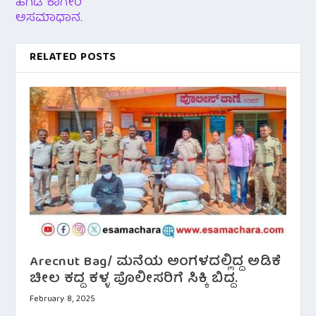
ಹೆಗಡೆ ಕಾಗೇರಿ
ಅಸಮಾಧಾನ.
RELATED POSTS
Arecnut Bag/ ಮನೆಯ ಅಂಗಳದಲ್ಲಿದ್ದ ಅಡಿಕೆ
ಚೀಲ ಕದ್ದ ಕಳ್ಳ ಪೊಲೀಸರಿಗೆ ಸಿಕ್ಕಿ ಬಿದ್ದ.
February 8, 2025