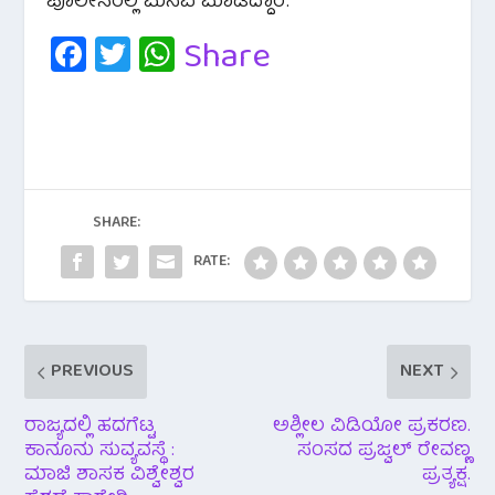
ಪೊಲೀಸರಲ್ಲಿ ಮನವಿ ಮಾಡಿದ್ದಾರೆ.
Fa
T
W
Share
c
wi
h
e
tt
at
b
er
s
o
A
o
p
SHARE:
k
p
RATE:
PREVIOUS
NEXT
ರಾಜ್ಯದಲ್ಲಿ ಹದಗೆಟ್ಟ
ಅಶ್ಲೀಲ ವಿಡಿಯೋ ಪ್ರಕರಣ.
ಕಾನೂನು ಸುವ್ಯವಸ್ಥೆ :
ಸಂಸದ ಪ್ರಜ್ವಲ್ ರೇವಣ್ಣ
ಮಾಜಿ ಶಾಸಕ ವಿಶ್ವೇಶ್ವರ
ಪ್ರತ್ಯಕ್ಷ.