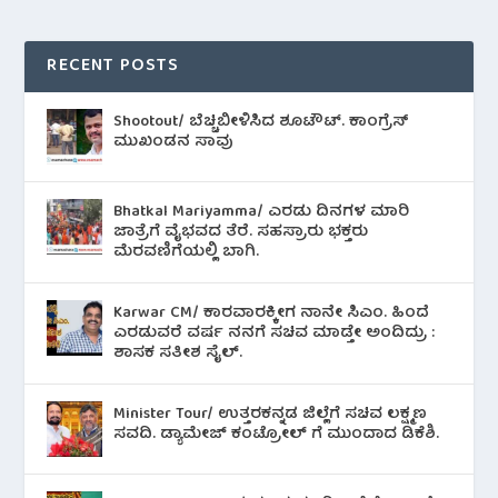
RECENT POSTS
Shootout/ ಬೆಚ್ಚಿಬೀಳಿಸಿದ ಶೂಟೌಟ್‌. ಕಾಂಗ್ರೆಸ್
ಮುಖಂಡನ ಸಾವು
Bhatkal Mariyamma/ ಎರಡು ದಿನಗಳ ಮಾರಿ
ಜಾತ್ರೆಗೆ ವೈಭವದ ತೆರೆ. ಸಹಸ್ರಾರು ಭಕ್ತರು
ಮೆರವಣಿಗೆಯಲ್ಲಿ ಬಾಗಿ.
Karwar CM/ ಕಾರವಾರಕ್ಕೀಗ ನಾನೇ ಸಿಎಂ. ಹಿಂದೆ
ಎರಡುವರೆ ವರ್ಷ ನನಗೆ ಸಚಿವ ಮಾಡ್ತೇ ಅಂದಿದ್ರು :
ಶಾಸಕ ಸತೀಶ ಸೈಲ್.
Minister Tour/ ಉತ್ತರಕನ್ನಡ ಜಿಲ್ಲೆಗೆ ಸಚಿವ ಲಕ್ಷ್ಮಣ
ಸವದಿ. ಡ್ಯಾಮೇಜ್ ಕಂಟ್ರೋಲ್ ಗೆ ಮುಂದಾದ ಡಿಕೆಶಿ.