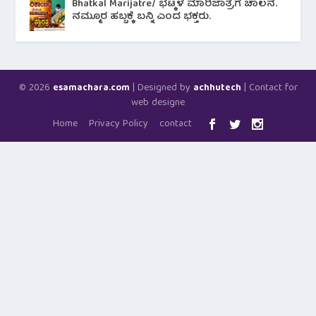
Bhatkal Marijatre/ ಭಟ್ಕಳ ಮಾರಿಜಾತ್ರೆಗೆ ಚಾಲನೆ.
ನಮ್ಮೂರ ಹಬ್ಬಕ್ಕೆ ಬನ್ನಿ ಎಂದ ಭಕ್ತರು.
© 2026
| Designed by
| Contact for
esamachara.com
achhutech
web designe
Home
Privacy Policy
contact