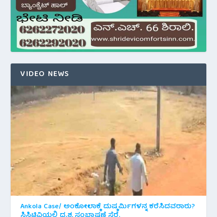
VIDEO NEWS
Ankola Case/ ಅಂಕೋಲಾಕ್ಕೆ ದುಷ್ಕರ್ಮಿಗಳನ್ನ ಕರೆಸಿದವರಾರು?
ಸಿಸಿಟಿವಿಯಲ್ಲಿ ದೃಶ್ಯ ಸಂಭಾಷಣೆ ಸೆರೆ.