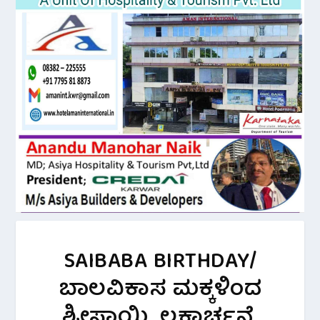
SAIBABA BIRTHDAY/
ಬಾಲವಿಕಾಸ ಮಕ್ಕಳಿಂದ
ಶ್ರೀಸಾಯಿ ಲಕ್ಷಾರ್ಚನೆ.