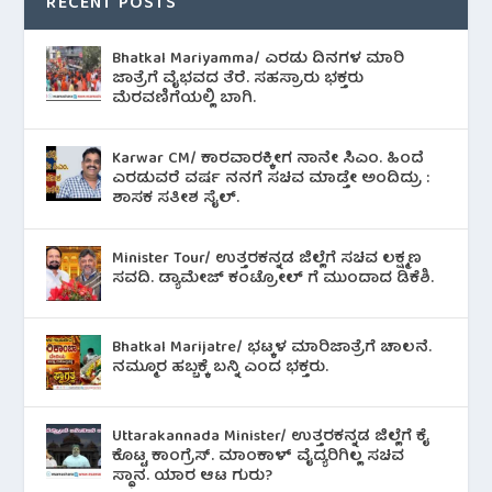
RECENT POSTS
Bhatkal Mariyamma/ ಎರಡು ದಿನಗಳ ಮಾರಿ
ಜಾತ್ರೆಗೆ ವೈಭವದ ತೆರೆ. ಸಹಸ್ರಾರು ಭಕ್ತರು
ಮೆರವಣಿಗೆಯಲ್ಲಿ ಬಾಗಿ.
Karwar CM/ ಕಾರವಾರಕ್ಕೀಗ ನಾನೇ ಸಿಎಂ. ಹಿಂದೆ
ಎರಡುವರೆ ವರ್ಷ ನನಗೆ ಸಚಿವ ಮಾಡ್ತೇ ಅಂದಿದ್ರು :
ಶಾಸಕ ಸತೀಶ ಸೈಲ್.
Minister Tour/ ಉತ್ತರಕನ್ನಡ ಜಿಲ್ಲೆಗೆ ಸಚಿವ ಲಕ್ಷ್ಮಣ
ಸವದಿ. ಡ್ಯಾಮೇಜ್ ಕಂಟ್ರೋಲ್ ಗೆ ಮುಂದಾದ ಡಿಕೆಶಿ.
Bhatkal Marijatre/ ಭಟ್ಕಳ ಮಾರಿಜಾತ್ರೆಗೆ ಚಾಲನೆ.
ನಮ್ಮೂರ ಹಬ್ಬಕ್ಕೆ ಬನ್ನಿ ಎಂದ ಭಕ್ತರು.
Uttarakannada Minister/ ಉತ್ತರಕನ್ನಡ ಜಿಲ್ಲೆಗೆ ಕೈ
ಕೊಟ್ಟ ಕಾಂಗ್ರೆಸ್. ಮಾಂಕಾಳ್ ವೈದ್ಯರಿಗಿಲ್ಲ ಸಚಿವ
ಸ್ಥಾನ. ಯಾರ ಆಟ ಗುರು?