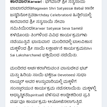
ಕಾರವಾರ
(
Karwar
) : ಭಗವಾನ್ ಶ್ರೀ ಸತ್ಯಸಾಯಿ
ಬಾಬಾರವರ(Bhagawan Shri Satyassai Baba) 99ನೇ
ಜನ್ಮದಿನೋತ್ಸವ(Birthday Celebration) ಹಿನ್ನೆಲೆಯಲ್ಲಿ
ಕಾರವಾರದ ಶ್ರೀ ಸತ್ಯಸಾಯಿ ಸೇವಾ
ಸಮಿತಿಯಿಂದ(Karwar Satyasai Seva Samiti)
ಕಳೆದೊಂದು ತಿಂಗಳಿಂದ ವಿವಿಧ ಕಾರ್ಯಕ್ರಮಗಳು
ನಡೆಯುತ್ತಿವೆ. ಭಾನುವಾರ ಮಂದಿರದಲ್ಲಿ ಬಾಲವಿಕಾಸ
ಮಕ್ಕಳಿಂದ ಶ್ರೀ ಸಾಯಿ ಲಕ್ಷಾರ್ಚನೆ ಕಾರ್ಯಕ್ರಮ(Shri
Sai Laksharchane) ಭಕ್ತಿಯಿಂದ ನಡೆಯಿತು.
ಮಂದಿರದ ಅರ್ಚಕರಾಗಿರುವಂತ ವಾಸುದೇವ ಭಟ್
ಮತ್ತು ಹಿರಿಯ ಸಾಯಿ ಭಕ್ತೆ(Sai Devotees) ಸುಧಾ
ರಾಯ್ಕರ್ ಅವರ ಉಸ್ತುವಾರಿಯಲ್ಲಿ ಮಕ್ಕಳಿಗೆ
ಸಂಸ್ಕಾರಯುತ ಕಾರ್ಯಕ್ರಮ ನಡೆಸಲಾಯಿತು. ಮಕ್ಕಳಲ್ಲಿ
ಅಧ್ಯಾತ್ಮಿಕತೆ(spiritual) ಬೆಳೆಸುವ ಉದ್ದೇಶದಿಂದ ಪ್ರತಿ
ವರ್ಷವೂ ಕಾರ್ಯಕ್ರಮ ಆಯೋಜಿಸಲಾಗುತ್ತಿದೆ.