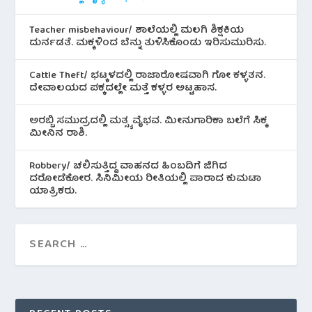
Teacher misbehaviour/ ಶಾಲೆಯಲ್ಲಿ ಮಲಗಿ ಶಿಕ್ಷಕಿಯ
ದುರ್ನಡತೆ. ಮಕ್ಕಳಿಂದ ಬೆನ್ನು ತುಳಿಸಿಕೊಂಡು ಇರಿಸುಮುರಿಸು.
Cattle Theft/ ಭಟ್ಕಳದಲ್ಲಿ ರಾಜಾರೋಷವಾಗಿ ಗೋ ಕಳ್ಳತನ.
ದೇವಾಲಯದ ಪಕ್ಕದಲ್ಲೇ ಮತ್ತೆ ಕಳ್ಳರ ಅಟ್ಟಹಾಸ.
ಅರಬ್ಬಿ ಸಮುದ್ರದಲ್ಲಿ ಮತ್ಸ್ಯ ವೈಭವ. ಮೀನುಗಾರಿಕಾ ಬಲೆಗೆ ಸಿಕ್ಕ
ಮೀನಿನ‌ ರಾಶಿ.
Robbery/ ಚಲಿಸುತ್ತಿದ್ದ ವಾಹನದ ಹಿಂಬದಿಗೆ ಜಿಗಿದ
ದರೋಡೆಕೋರ. ಸಿನಿಮೀಯ ರೀತಿಯಲ್ಲಿ ಪಾರಾದ ಕುಮಟಾ
ಯಾತ್ರಿಕರು.