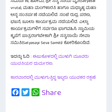
ಸಮರ್ಪಣೆ, ಹೋಮ, ಶ್ರೀ ಸತ್ಯ ಸಾಯಿ ವೃತ(Satyasai
vruta), ಮಹಾ ಮಂಗಳಾರತಿ ಹಾಗೂ ಮಧ್ಯಾಹ್ನ ಮಹಾ
ಅನ್ನ ಸಂತರ್ಪಣೆ ನಡೆಯಲಿದೆ. ಸಂಜೆ ರುದ್ರ ಪಠಣ,
ಭಜನೆ, ಜೂಲಾ ಕಾರ್ಯಕ್ರಮ ನಡೆಯಲಿದೆ. ಎಲ್ಲಾ
ಕಾರ್ಯಕ್ರಮಗಳಿಗೆ ಸರ್ವರೂ ಭಾಗವಹಿಸಿ ಸ್ವಾಮಿಯ
ಕೃಪೆಗೆ ಪಾತ್ರರಾಗಬೇಕಾಗಿ ಶ್ರೀ ಸತ್ಯಸಾಯಿ ಸೇವಾ
ಸಮಿತಿ(Satyasayi Seva Samiti) ಕೋರಿಕೊಂಡಿದೆ.
ಇದನ್ನು ಓದಿ :
ಈಜುಕೊಳದಲ್ಲಿ ಮುಳುಗಿ ಮೂವರು
ಯುವತಿಯರ ದುರ್ಮರಣ.
ಕಾರವಾರದಲ್ಲಿ ಮುಳುಗುತ್ತಿದ್ದ ಇಬ್ಬರು ಯುವಕರ ರಕ್ಷಣೆ
Fa
T
W
Share
c
wi
h
e
tt
at