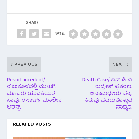
b
er
s
o
A
o
p
SHARE:
k
p
RATE:
PREVIOUS
NEXT
Resort incedent/
Death Case/ ಎಸ್ ಡಿ ಎ
ಈಜುಕೊಳದಲ್ಲಿ ಮುಳುಗಿ
ರುದ್ರೇಶ್ ಪ್ರಕರಣ.
ಮೂವರು ಯುವತಿಯರ
ಅನಾಮಧೇಯ ಪತ್ರ.
ಸಾವು. ರೆಸಾರ್ಟ್ ಮಾಲೀಕ
ತಿರುವು ಪಡೆದುಕೊಳ್ಳುವ
ಆರೆಸ್ಟ್.
ಸಾಧ್ಯತೆ.
RELATED POSTS