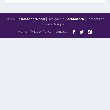
© 2026
| Designed by
| Contact for
esamachara.com
achhutech
web designe
Home
Privacy Policy
contact