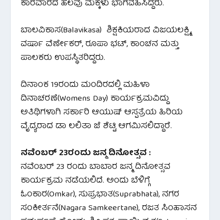
ಕಾರವಾರದ ಹಲವು ಮಕ್ಕಳು ಭಾಗವಹಿಸಿದ್ದರು.
ಬಾಲವಿಕಾಸ(Balavikasa) ಶಿಕ್ಷಕಿಯರಾದ ವಿಜಯಲಕ್ಷ್ಮಿ,
ವರ್ಷಾ ವೆರ್ಣೇಕರ್, ರೂಪಾ ಭಟ್, ಕಾಂಚನ ಮತ್ತು
ಪಾಲಕರು ಉಪಸ್ಥಿತರಿದ್ದರು.
ದಿನಾಂಕ 19ರಂದು ಮಂದಿರದಲ್ಲಿ ಮಹಿಳಾ
ದಿನಾಚರಣೆ(Womens Day) ಕಾರ್ಯಕ್ರಮವಿದ್ದು
ಅತಿಥಿಗಳಾಗಿ ಸರ್ಕಾರಿ ಆಯುಷ್ ಆಸ್ಪತ್ರೆಯ ಹಿರಿಯ
ವೈದ್ಯರಾದ ಡಾ ಲಲಿತಾ ಜೆ ಶೆಟ್ಟಿ ಆಗಮಿಸಲಿದ್ದಾರೆ.
ನವೆಂಬರ್ 23ರಂದು ಜನ್ಮ ದಿನೋತ್ಸವ :
ನವೆಂಬರ್ 23 ರಂದು ಬಾಬಾರ ಜನ್ಮ ದಿನೋತ್ಸವ
ಕಾರ್ಯಕ್ರಮ ನಡೆಯಲಿದೆ. ಅಂದು ಬೆಳಿಗ್ಗೆ
ಓಂಕಾರ(Omkar), ಸುಪ್ರಭಾತ(Suprabhata), ನಗರ
ಸಂಕೀರ್ತನೆ(Nagara Samkeertane), ರಜತ ಸಿಂಹಾಸನ