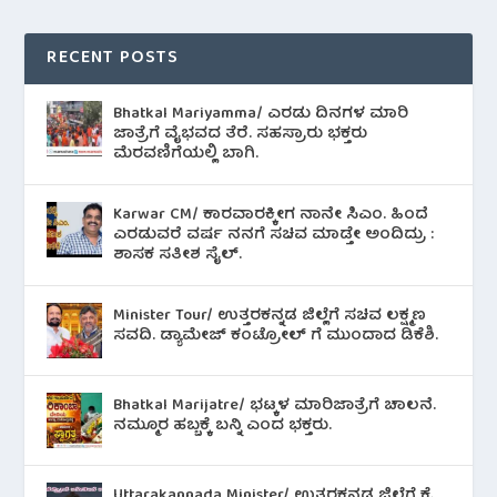
RECENT POSTS
Bhatkal Mariyamma/ ಎರಡು ದಿನಗಳ ಮಾರಿ
ಜಾತ್ರೆಗೆ ವೈಭವದ ತೆರೆ. ಸಹಸ್ರಾರು ಭಕ್ತರು
ಮೆರವಣಿಗೆಯಲ್ಲಿ ಬಾಗಿ.
Karwar CM/ ಕಾರವಾರಕ್ಕೀಗ ನಾನೇ ಸಿಎಂ. ಹಿಂದೆ
ಎರಡುವರೆ ವರ್ಷ ನನಗೆ ಸಚಿವ ಮಾಡ್ತೇ ಅಂದಿದ್ರು :
ಶಾಸಕ ಸತೀಶ ಸೈಲ್.
Minister Tour/ ಉತ್ತರಕನ್ನಡ ಜಿಲ್ಲೆಗೆ ಸಚಿವ ಲಕ್ಷ್ಮಣ
ಸವದಿ. ಡ್ಯಾಮೇಜ್ ಕಂಟ್ರೋಲ್ ಗೆ ಮುಂದಾದ ಡಿಕೆಶಿ.
Bhatkal Marijatre/ ಭಟ್ಕಳ ಮಾರಿಜಾತ್ರೆಗೆ ಚಾಲನೆ.
ನಮ್ಮೂರ ಹಬ್ಬಕ್ಕೆ ಬನ್ನಿ ಎಂದ ಭಕ್ತರು.
Uttarakannada Minister/ ಉತ್ತರಕನ್ನಡ ಜಿಲ್ಲೆಗೆ ಕೈ