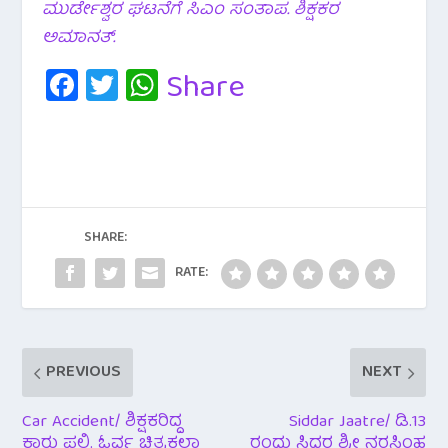
ಮುರ್ಡೇಶ್ವರ ಘಟನೆಗೆ ಸಿಎಂ ಸಂತಾಪ. ಶಿಕ್ಷಕರ
ಅಮಾನತ್.
Fa
T
W
Share
c
wi
h
e
tt
at
b
er
s
o
A
o
p
SHARE:
k
p
RATE:
PREVIOUS
NEXT
Car Accident/ ಶಿಕ್ಷಕರಿದ್ದ
Siddar Jaatre/ ಡಿ.13
ಕಾರು ಪಲ್ಟಿ. ಓರ್ವ ಚಿತ್ರಕಲಾ
ರಂದು ಸಿದ್ದರ ಶ್ರೀ ನರಸಿಂಹ