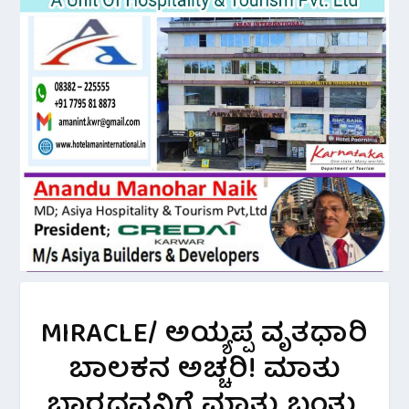
MIRACLE/ ಅಯ್ಯಪ್ಪ ವೃತಧಾರಿ
ಬಾಲಕನ ಅಚ್ಚರಿ! ಮಾತು
ಬಾರದವನಿಗೆ ಮಾತು ಬಂತು.