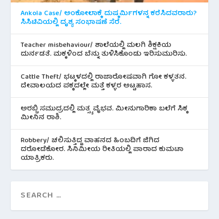
Ankola Case/ ಅಂಕೋಲಾಕ್ಕೆ ದುಷ್ಕರ್ಮಿಗಳನ್ನ ಕರೆಸಿದವರಾರು?
ಸಿಸಿಟಿವಿಯಲ್ಲಿ ದೃಶ್ಯ ಸಂಭಾಷಣೆ ಸೆರೆ.
Teacher misbehaviour/ ಶಾಲೆಯಲ್ಲಿ ಮಲಗಿ ಶಿಕ್ಷಕಿಯ
ದುರ್ನಡತೆ. ಮಕ್ಕಳಿಂದ ಬೆನ್ನು ತುಳಿಸಿಕೊಂಡು ಇರಿಸುಮುರಿಸು.
Cattle Theft/ ಭಟ್ಕಳದಲ್ಲಿ ರಾಜಾರೋಷವಾಗಿ ಗೋ ಕಳ್ಳತನ.
ದೇವಾಲಯದ ಪಕ್ಕದಲ್ಲೇ ಮತ್ತೆ ಕಳ್ಳರ ಅಟ್ಟಹಾಸ.
ಅರಬ್ಬಿ ಸಮುದ್ರದಲ್ಲಿ ಮತ್ಸ್ಯ ವೈಭವ. ಮೀನುಗಾರಿಕಾ ಬಲೆಗೆ ಸಿಕ್ಕ
ಮೀನಿನ‌ ರಾಶಿ.
Robbery/ ಚಲಿಸುತ್ತಿದ್ದ ವಾಹನದ ಹಿಂಬದಿಗೆ ಜಿಗಿದ
ದರೋಡೆಕೋರ. ಸಿನಿಮೀಯ ರೀತಿಯಲ್ಲಿ ಪಾರಾದ ಕುಮಟಾ
ಯಾತ್ರಿಕರು.