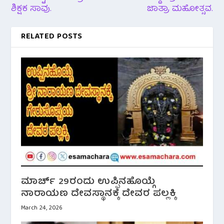
ಶಿಕ್ಷಕ ಸಾವು.
ಜಾತ್ರಾ ಮಹೋತ್ಸವ.
RELATED POSTS
ಮಾರ್ಚ್ 29ರಂದು ಉಪ್ಪಿನಹೊಯ್ಗೆ
ನಾರಾಯಣ ದೇವಸ್ಥಾನಕ್ಕೆ ದೇವರ ಪಲ್ಲಕ್ಕಿ
March 24, 2026