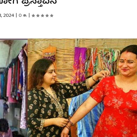
ಗ ಪ್ರಸ್ತಾವನೆ
, 2024
|
0
|