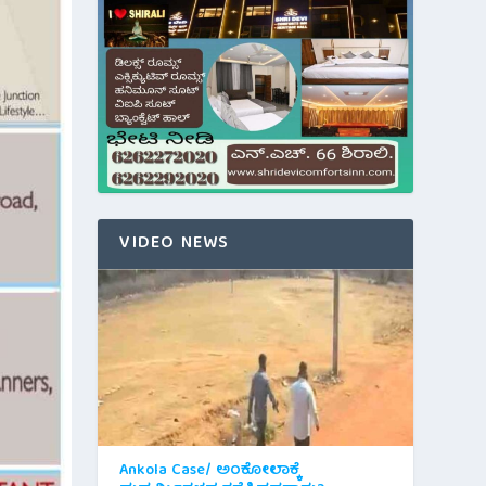
VIDEO NEWS
Ankola Case/ ಅಂಕೋಲಾಕ್ಕೆ