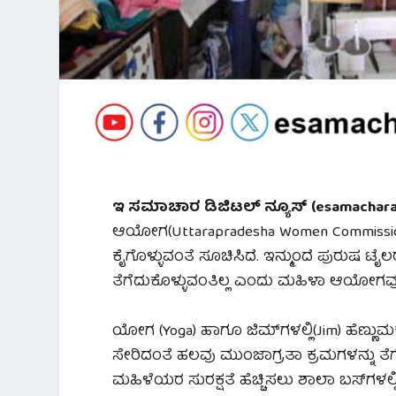
ಇ ಸಮಾಚಾರ ಡಿಜಿಟಲ್ ನ್ಯೂಸ್ (esamachara d
ಆಯೋಗ(Uttarapradesha Women Commission) ಮ
ಕೈಗೊಳ್ಳುವಂತೆ ಸೂಚಿಸಿದೆ. ಇನ್ಮುಂದೆ ಪುರುಷ ಟ
ತೆಗೆದುಕೊಳ್ಳುವಂತಿಲ್ಲ ಎಂದು ಮಹಿಳಾ ಆಯೋಗವು
ಯೋಗ (Yoga) ಹಾಗೂ ಜಿಮ್‌ಗಳಲ್ಲಿ(Jim) ಹೆಣ್ಣುಮ
ಸೇರಿದಂತೆ ಹಲವು ಮುಂಜಾಗ್ರತಾ ಕ್ರಮಗಳನ್ನು ತೆಗೆ
ಮಹಿಳೆಯರ ಸುರಕ್ಷತೆ ಹೆಚ್ಚಿಸಲು ಶಾಲಾ ಬಸ್‌ಗಳಲ್ಲ