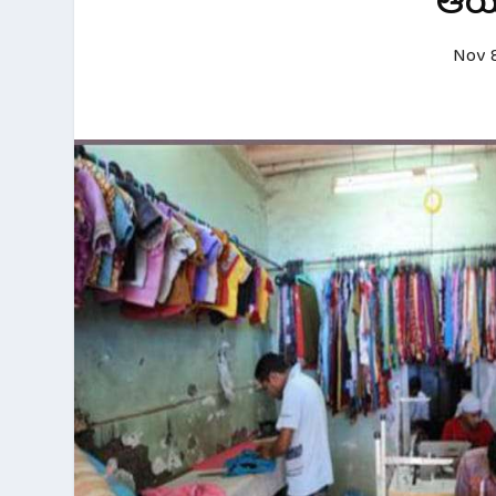
ಆಯೋ
Nov 8