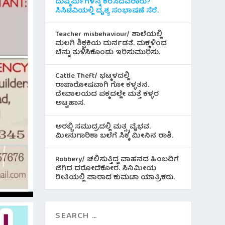
ದುಷ್ಕರ್ಮಿಗಳನ್ನ ಕರೆಸಿದವರಾರು?
ಸಿಸಿಟಿವಿಯಲ್ಲಿ ದೃಶ್ಯ ಸಂಭಾಷಣೆ ಸೆರೆ.
Teacher misbehaviour/ ಶಾಲೆಯಲ್ಲಿ
ಮಲಗಿ ಶಿಕ್ಷಕಿಯ ದುರ್ನಡತೆ. ಮಕ್ಕಳಿಂದ
ಬೆನ್ನು ತುಳಿಸಿಕೊಂಡು ಇರಿಸುಮುರಿಸು.
Cattle Theft/ ಭಟ್ಕಳದಲ್ಲಿ
ರಾಜಾರೋಷವಾಗಿ ಗೋ ಕಳ್ಳತನ.
ದೇವಾಲಯದ ಪಕ್ಕದಲ್ಲೇ ಮತ್ತೆ ಕಳ್ಳರ
ಅಟ್ಟಹಾಸ.
ಅರಬ್ಬಿ ಸಮುದ್ರದಲ್ಲಿ ಮತ್ಸ್ಯ ವೈಭವ.
ಮೀನುಗಾರಿಕಾ ಬಲೆಗೆ ಸಿಕ್ಕ ಮೀನಿನ‌ ರಾಶಿ.
Robbery/ ಚಲಿಸುತ್ತಿದ್ದ ವಾಹನದ ಹಿಂಬದಿಗೆ
ಜಿಗಿದ ದರೋಡೆಕೋರ. ಸಿನಿಮೀಯ
ರೀತಿಯಲ್ಲಿ ಪಾರಾದ ಕುಮಟಾ ಯಾತ್ರಿಕರು.