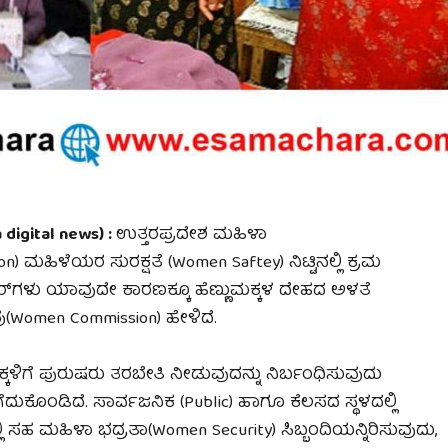
igital news) :
ಉತ್ತರಪ್ರದೇಶ ಮಹಿಳಾ
ಹಿಳೆಯರ ಸುರಕ್ಷತೆ (Women Saftey) ನಿಟ್ಟಿನಲ್ಲಿ ಕ್ರಮ
ೈಲರ್‌ಗಳು ಯಾವುದೇ ಕಾರಣಕ್ಕೂ ಹೆಣ್ಣುಮಕ್ಕಳ ದೇಹದ ಅಳತೆ
(Women Commission) ಹೇಳಿದೆ.
ಕ್ಕಳಿಗೆ ಪುರುಷರು ತರಬೇತಿ ನೀಡುವುದನ್ನು ನಿರ್ಬಂಧಿಸುವುದು
ದುಕೊಂಡಿದೆ. ಸಾರ್ವಜನಿಕ (Public) ಹಾಗೂ ಕೆಲಸದ ಸ್ಥಳದಲ್ಲಿ
ಿ ಸಹ ಮಹಿಳಾ ಭದ್ರತಾ(Women Security) ಸಿಬ್ಬಂದಿಯನ್ನಿರಿಸುವುದು,