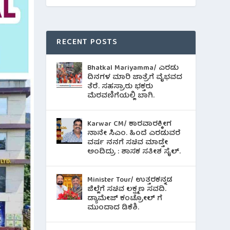
RECENT POSTS
Bhatkal Mariyamma/ ಎರಡು
ದಿನಗಳ ಮಾರಿ ಜಾತ್ರೆಗೆ ವೈಭವದ
ತೆರೆ. ಸಹಸ್ರಾರು ಭಕ್ತರು
ಮೆರವಣಿಗೆಯಲ್ಲಿ ಬಾಗಿ.
Karwar CM/ ಕಾರವಾರಕ್ಕೀಗ
ನಾನೇ ಸಿಎಂ. ಹಿಂದೆ ಎರಡುವರೆ
ವರ್ಷ ನನಗೆ ಸಚಿವ ಮಾಡ್ತೇ
ಅಂದಿದ್ರು : ಶಾಸಕ ಸತೀಶ ಸೈಲ್.
Minister Tour/ ಉತ್ತರಕನ್ನಡ
ಜಿಲ್ಲೆಗೆ ಸಚಿವ ಲಕ್ಷ್ಮಣ ಸವದಿ.
ಡ್ಯಾಮೇಜ್ ಕಂಟ್ರೋಲ್ ಗೆ
ಮುಂದಾದ ಡಿಕೆಶಿ.