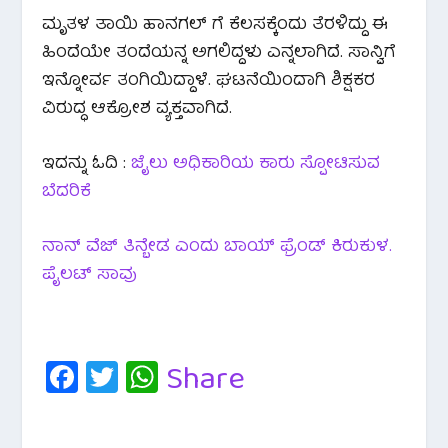
ಮೃತಳ ತಾಯಿ ಹಾನಗಲ್ ಗೆ ಕೆಲಸಕ್ಕೆಂದು ತೆರಳಿದ್ದು ಈ
ಹಿಂದೆಯೇ ತಂದೆಯನ್ನ ಅಗಲಿದ್ದಳು ಎನ್ನಲಾಗಿದೆ. ಸಾನ್ವಿಗೆ
ಇನ್ನೋರ್ವ ತಂಗಿಯಿದ್ದಾಳೆ. ಘಟನೆಯಿಂದಾಗಿ ಶಿಕ್ಷಕರ
ವಿರುದ್ಧ ಆಕ್ರೋಶ ವ್ಯಕ್ತವಾಗಿದೆ.
ಇದನ್ನು ಓದಿ :
ಜೈಲು ಅಧಿಕಾರಿಯ ಕಾರು ಸ್ಪೋಟಿಸುವ
ಬೆದರಿಕೆ
ನಾನ್ ವೆಜ್ ತಿನ್ಬೇಡ ಎಂದು ಬಾಯ್ ಫ್ರೆಂಡ್ ಕಿರುಕುಳ.
ಪೈಲಟ್ ಸಾವು
Fa
T
W
Share
c
wi
h
e
tt
at