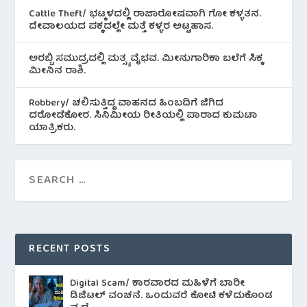
Cattle Theft/ ಭಟ್ಕಳದಲ್ಲಿ ರಾಜಾರೋಷವಾಗಿ ಗೋ ಕಳ್ಳತನ.
ದೇವಾಲಯದ ಪಕ್ಕದಲ್ಲೇ ಮತ್ತೆ ಕಳ್ಳರ ಅಟ್ಟಹಾಸ.
ಅರಬ್ಬಿ ಸಮುದ್ರದಲ್ಲಿ ಮತ್ಸ್ಯ ವೈಭವ. ಮೀನುಗಾರಿಕಾ ಬಲೆಗೆ ಸಿಕ್ಕ
ಮೀನಿನ‌ ರಾಶಿ.
Robbery/ ಚಲಿಸುತ್ತಿದ್ದ ವಾಹನದ ಹಿಂಬದಿಗೆ ಜಿಗಿದ
ದರೋಡೆಕೋರ. ಸಿನಿಮೀಯ ರೀತಿಯಲ್ಲಿ ಪಾರಾದ ಕುಮಟಾ
ಯಾತ್ರಿಕರು.
RECENT POSTS
Digital Scam/ ಕಾರವಾರದ ಮಹಿಳೆಗೆ ಬಾರೀ
ಡಿಜಿಟಲ್ ವಂಚನೆ. ಒಂದುವರೆ ಕೋಟಿ ಕಳೆದುಕೊಂಡ