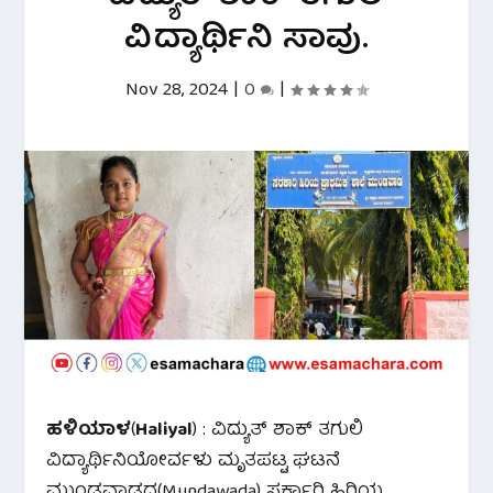
ವಿದ್ಯಾರ್ಥಿನಿ ಸಾವು.
Nov 28, 2024
|
0
|
ಹಳಿಯಾಳ
(
Haliyal
) : ವಿದ್ಯುತ್ ಶಾಕ್ ತಗುಲಿ
ವಿದ್ಯಾರ್ಥಿನಿಯೋರ್ವಳು ಮೃತಪಟ್ಟ ಘಟನೆ
ಮುಂಡವಾಡದ(Mundawada) ಸರ್ಕಾರಿ ಹಿರಿಯ