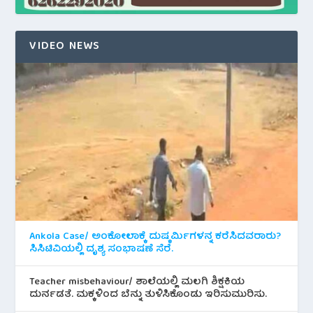
VIDEO NEWS
Ankola Case/ ಅಂಕೋಲಾಕ್ಕೆ ದುಷ್ಕರ್ಮಿಗಳನ್ನ ಕರೆಸಿದವರಾರು?
ಸಿಸಿಟಿವಿಯಲ್ಲಿ ದೃಶ್ಯ ಸಂಭಾಷಣೆ ಸೆರೆ.
Teacher misbehaviour/ ಶಾಲೆಯಲ್ಲಿ ಮಲಗಿ ಶಿಕ್ಷಕಿಯ
ದುರ್ನಡತೆ. ಮಕ್ಕಳಿಂದ ಬೆನ್ನು ತುಳಿಸಿಕೊಂಡು ಇರಿಸುಮುರಿಸು.