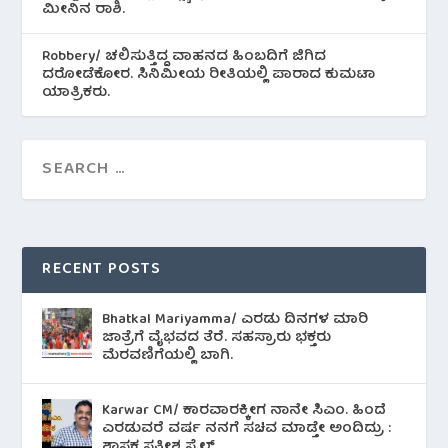
ಮೀನಿನ‌ ರಾಶಿ.
Robbery/ ಚಲಿಸುತ್ತಿದ್ದ ವಾಹನದ ಹಿಂಬದಿಗೆ ಜಿಗಿದ
ದರೋಡೆಕೋರ. ಸಿನಿಮೀಯ ರೀತಿಯಲ್ಲಿ ಪಾರಾದ ಕುಮಟಾ
ಯಾತ್ರಿಕರು.
RECENT POSTS
Bhatkal Mariyamma/ ಎರಡು ದಿನಗಳ ಮಾರಿ
ಜಾತ್ರೆಗೆ ವೈಭವದ ತೆರೆ. ಸಹಸ್ರಾರು ಭಕ್ತರು
ಮೆರವಣಿಗೆಯಲ್ಲಿ ಬಾಗಿ.
Karwar CM/ ಕಾರವಾರಕ್ಕೀಗ ನಾನೇ ಸಿಎಂ. ಹಿಂದೆ
ಎರಡುವರೆ ವರ್ಷ ನನಗೆ ಸಚಿವ ಮಾಡ್ತೇ ಅಂದಿದ್ರು :
ಶಾಸಕ ಸತೀಶ ಸೈಲ್.