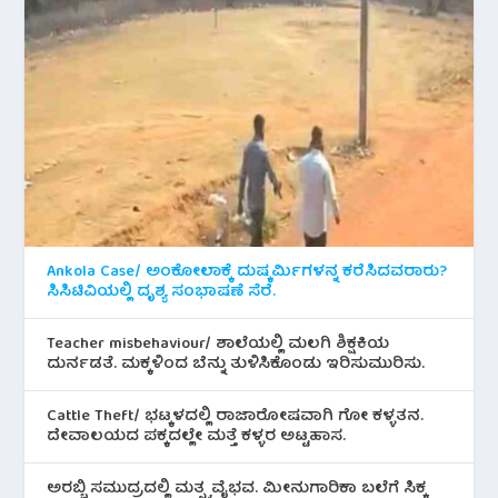
Ankola Case/ ಅಂಕೋಲಾಕ್ಕೆ ದುಷ್ಕರ್ಮಿಗಳನ್ನ ಕರೆಸಿದವರಾರು?
ಸಿಸಿಟಿವಿಯಲ್ಲಿ ದೃಶ್ಯ ಸಂಭಾಷಣೆ ಸೆರೆ.
Teacher misbehaviour/ ಶಾಲೆಯಲ್ಲಿ ಮಲಗಿ ಶಿಕ್ಷಕಿಯ
ದುರ್ನಡತೆ. ಮಕ್ಕಳಿಂದ ಬೆನ್ನು ತುಳಿಸಿಕೊಂಡು ಇರಿಸುಮುರಿಸು.
Cattle Theft/ ಭಟ್ಕಳದಲ್ಲಿ ರಾಜಾರೋಷವಾಗಿ ಗೋ ಕಳ್ಳತನ.
ದೇವಾಲಯದ ಪಕ್ಕದಲ್ಲೇ ಮತ್ತೆ ಕಳ್ಳರ ಅಟ್ಟಹಾಸ.
ಅರಬ್ಬಿ ಸಮುದ್ರದಲ್ಲಿ ಮತ್ಸ್ಯ ವೈಭವ. ಮೀನುಗಾರಿಕಾ ಬಲೆಗೆ ಸಿಕ್ಕ