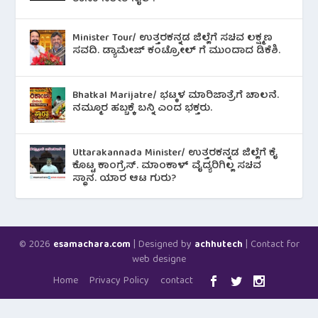
Minister Tour/ ಉತ್ತರಕನ್ನಡ ಜಿಲ್ಲೆಗೆ ಸಚಿವ ಲಕ್ಷ್ಮಣ
ಸವದಿ. ಡ್ಯಾಮೇಜ್ ಕಂಟ್ರೋಲ್ ಗೆ ಮುಂದಾದ ಡಿಕೆಶಿ.
Bhatkal Marijatre/ ಭಟ್ಕಳ ಮಾರಿಜಾತ್ರೆಗೆ ಚಾಲನೆ.
ನಮ್ಮೂರ ಹಬ್ಬಕ್ಕೆ ಬನ್ನಿ ಎಂದ ಭಕ್ತರು.
Uttarakannada Minister/ ಉತ್ತರಕನ್ನಡ ಜಿಲ್ಲೆಗೆ ಕೈ
ಕೊಟ್ಟ ಕಾಂಗ್ರೆಸ್. ಮಾಂಕಾಳ್ ವೈದ್ಯರಿಗಿಲ್ಲ ಸಚಿವ
ಸ್ಥಾನ. ಯಾರ ಆಟ ಗುರು?
© 2026
| Designed by
| Contact for
esamachara.com
achhutech
web designe
Home
Privacy Policy
contact