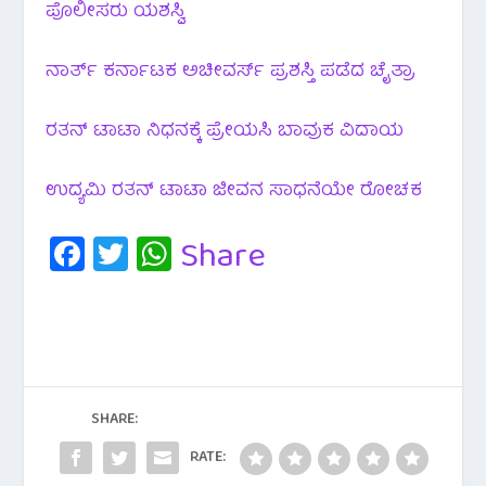
ಪೊಲೀಸರು ಯಶಸ್ವಿ
ನಾರ್ತ್ ಕರ್ನಾಟಕ ಅಚೀವರ್ಸ್ ಪ್ರಶಸ್ತಿ ಪಡೆದ ಚೈತ್ರಾ
ರತನ್ ಟಾಟಾ ನಿಧನಕ್ಕೆ ಪ್ರೇಯಸಿ ಬಾವುಕ ವಿದಾಯ
ಉದ್ಯಮಿ ರತನ್ ಟಾಟಾ ಜೀವನ ಸಾಧನೆಯೇ ರೋಚಕ
Fa
T
W
Share
c
wi
h
e
tt
at
b
er
s
o
A
o
p
SHARE:
k
p
RATE: