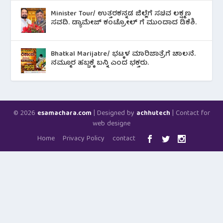
Minister Tour/ ಉತ್ತರಕನ್ನಡ ಜಿಲ್ಲೆಗೆ ಸಚಿವ ಲಕ್ಷ್ಮಣ
ಸವದಿ. ಡ್ಯಾಮೇಜ್ ಕಂಟ್ರೋಲ್ ಗೆ ಮುಂದಾದ ಡಿಕೆಶಿ.
Bhatkal Marijatre/ ಭಟ್ಕಳ ಮಾರಿಜಾತ್ರೆಗೆ ಚಾಲನೆ.
ನಮ್ಮೂರ ಹಬ್ಬಕ್ಕೆ ಬನ್ನಿ ಎಂದ ಭಕ್ತರು.
© 2026
| Designed by
| Contact for
esamachara.com
achhutech
web designe
Home
Privacy Policy
contact