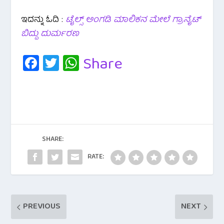
ಇದನ್ನು ಓದಿ :
ಟೈಲ್ಸ್ ಅಂಗಡಿ ಮಾಲಿಕನ ಮೇಲೆ ಗ್ರಾನೈಟ್
ಬಿದ್ದು ದುರ್ಮರಣ
Fa
T
W
Share
c
wi
h
e
tt
at
b
er
s
o
A
o
p
SHARE:
k
p
RATE:
PREVIOUS
NEXT