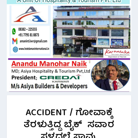
ACCIDENT / ಗೋವಾಕ್ಕೆ
ತೆರಳುತ್ತಿದ್ದ ಬೈಕ್ ಸವಾರ
ಸ್ಥಳದಲ್ಲೆ ಸಾವು.