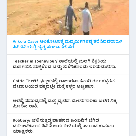
Ankola Case/ ಅಂಕೋಲಾಕ್ಕೆ ದುಷ್ಕರ್ಮಿಗಳನ್ನ ಕರೆಸಿದವರಾರು?
ಸಿಸಿಟಿವಿಯಲ್ಲಿ ದೃಶ್ಯ ಸಂಭಾಷಣೆ ಸೆರೆ.
Teacher misbehaviour/ ಶಾಲೆಯಲ್ಲಿ ಮಲಗಿ ಶಿಕ್ಷಕಿಯ
ದುರ್ನಡತೆ. ಮಕ್ಕಳಿಂದ ಬೆನ್ನು ತುಳಿಸಿಕೊಂಡು ಇರಿಸುಮುರಿಸು.
Cattle Theft/ ಭಟ್ಕಳದಲ್ಲಿ ರಾಜಾರೋಷವಾಗಿ ಗೋ ಕಳ್ಳತನ.
ದೇವಾಲಯದ ಪಕ್ಕದಲ್ಲೇ ಮತ್ತೆ ಕಳ್ಳರ ಅಟ್ಟಹಾಸ.
ಅರಬ್ಬಿ ಸಮುದ್ರದಲ್ಲಿ ಮತ್ಸ್ಯ ವೈಭವ. ಮೀನುಗಾರಿಕಾ ಬಲೆಗೆ ಸಿಕ್ಕ
ಮೀನಿನ‌ ರಾಶಿ.
Robbery/ ಚಲಿಸುತ್ತಿದ್ದ ವಾಹನದ ಹಿಂಬದಿಗೆ ಜಿಗಿದ
ದರೋಡೆಕೋರ. ಸಿನಿಮೀಯ ರೀತಿಯಲ್ಲಿ ಪಾರಾದ ಕುಮಟಾ
ಯಾತ್ರಿಕರು.