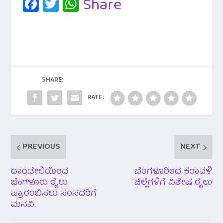
Fa
T
W
Share
c
wi
h
e
tt
at
b
er
s
o
A
o
p
SHARE:
k
p
RATE:
PREVIOUS
NEXT
ದಾಂಡೇಲಿಯಿಂದ
ಬೆಂಗಳೂರಿಂದ ಕರಾವಳಿ
ಬೆoಗಳೂರು ರೈಲು
ಜಿಲ್ಲೆಗಳಿಗೆ ವಿಶೇಷ ರೈಲು
ಪ್ರಾರಂಭಿಸಲು ಸಂಸದರಿಗೆ
ಮನವಿ.