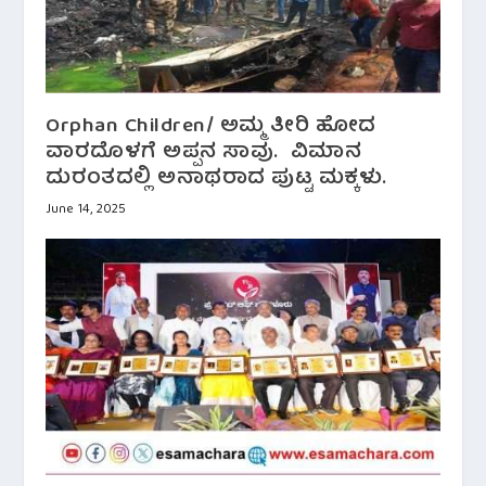
Orphan Children/ ಅಮ್ಮ ತೀರಿ ಹೋದ
ವಾರದೊಳಗೆ ಅಪ್ಪನ ಸಾವು. ವಿಮಾನ
ದುರಂತದಲ್ಲಿ ಅನಾಥರಾದ ಪುಟ್ಟ ಮಕ್ಕಳು.
June 14, 2025