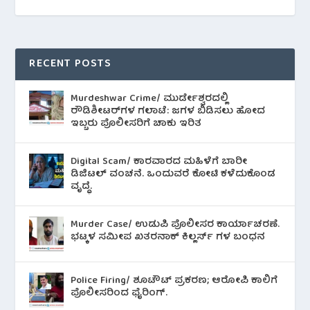
RECENT POSTS
Murdeshwar Crime/ ಮುರ್ಡೇಶ್ವರದಲ್ಲಿ
ರೌಡಿಶೀಟರ್‌ಗಳ ಗಲಾಟೆ: ಜಗಳ ಬಿಡಿಸಲು ಹೋದ
ಇಬ್ಬರು ಪೊಲೀಸರಿಗೆ ಚಾಕು ಇರಿತ
Digital Scam/ ಕಾರವಾರದ ಮಹಿಳೆಗೆ ಬಾರೀ
ಡಿಜಿಟಲ್ ವಂಚನೆ. ಒಂದುವರೆ ಕೋಟಿ ಕಳೆದುಕೊಂಡ
ವೃದ್ಧೆ.
Murder Case/ ಉಡುಪಿ ಪೊಲೀಸರ ಕಾರ್ಯಾಚರಣೆ.
ಭಟ್ಕಳ ಸಮೀಪ ಖತರನಾಕ್ ಕಿಲ್ಲರ್ಸ್ ಗಳ ಬಂಧನ
Police Firing/ ಶೂಟೌಟ್ ಪ್ರಕರಣ; ಆರೋಪಿ ಕಾಲಿಗೆ
ಪೊಲೀಸರಿಂದ ಫೈರಿಂಗ್.