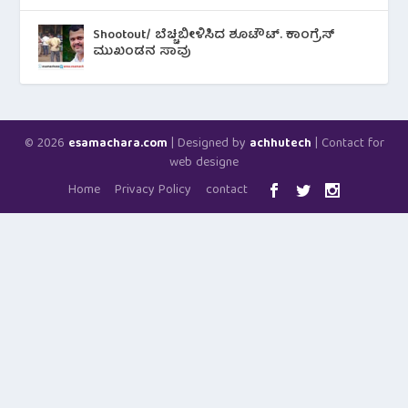
Shootout/ ಬೆಚ್ಚಿಬೀಳಿಸಿದ ಶೂಟೌಟ್‌. ಕಾಂಗ್ರೆಸ್
ಮುಖಂಡನ ಸಾವು
© 2026
| Designed by
| Contact for
esamachara.com
achhutech
web designe
Home
Privacy Policy
contact