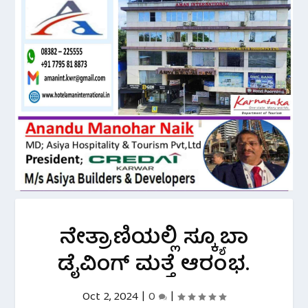
ನೇತ್ರಾಣಿಯಲ್ಲಿ ಸ್ಕ್ಯೂಬಾ
ಡೈವಿಂಗ್ ಮತ್ತೆ ಆರಂಭ.
Oct 2, 2024
|
0
|