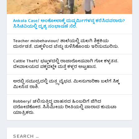
Ankola Case/ ಅಂಕೋಲಾಕ್ಕೆ ದುಷ್ಕರ್ಮಿಗಳನ್ನ ಕರೆಸಿದವರಾರು?
ಸಿಸಿಟಿವಿಯಲ್ಲಿ ದೃಶ್ಯ ಸಂಭಾಷಣೆ ಸೆರೆ.
Teacher misbehaviour/ ಶಾಲೆಯಲ್ಲಿ ಮಲಗಿ ಶಿಕ್ಷಕಿಯ
ದುರ್ನಡತೆ. ಮಕ್ಕಳಿಂದ ಬೆನ್ನು ತುಳಿಸಿಕೊಂಡು ಇರಿಸುಮುರಿಸು.
Cattle Theft/ ಭಟ್ಕಳದಲ್ಲಿ ರಾಜಾರೋಷವಾಗಿ ಗೋ ಕಳ್ಳತನ.
ದೇವಾಲಯದ ಪಕ್ಕದಲ್ಲೇ ಮತ್ತೆ ಕಳ್ಳರ ಅಟ್ಟಹಾಸ.
ಅರಬ್ಬಿ ಸಮುದ್ರದಲ್ಲಿ ಮತ್ಸ್ಯ ವೈಭವ. ಮೀನುಗಾರಿಕಾ ಬಲೆಗೆ ಸಿಕ್ಕ
ಮೀನಿನ‌ ರಾಶಿ.
Robbery/ ಚಲಿಸುತ್ತಿದ್ದ ವಾಹನದ ಹಿಂಬದಿಗೆ ಜಿಗಿದ
ದರೋಡೆಕೋರ. ಸಿನಿಮೀಯ ರೀತಿಯಲ್ಲಿ ಪಾರಾದ ಕುಮಟಾ
ಯಾತ್ರಿಕರು.