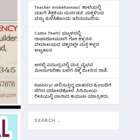
Teacher misbehaviour/ ಶಾಲೆಯಲ್ಲಿ
ಮಲಗಿ ಶಿಕ್ಷಕಿಯ ದುರ್ನಡತೆ. ಮಕ್ಕಳಿಂದ
ಬೆನ್ನು ತುಳಿಸಿಕೊಂಡು ಇರಿಸುಮುರಿಸು.
Cattle Theft/ ಭಟ್ಕಳದಲ್ಲಿ
ರಾಜಾರೋಷವಾಗಿ ಗೋ ಕಳ್ಳತನ.
ದೇವಾಲಯದ ಪಕ್ಕದಲ್ಲೇ ಮತ್ತೆ ಕಳ್ಳರ
ಅಟ್ಟಹಾಸ.
ಅರಬ್ಬಿ ಸಮುದ್ರದಲ್ಲಿ ಮತ್ಸ್ಯ ವೈಭವ.
ಮೀನುಗಾರಿಕಾ ಬಲೆಗೆ ಸಿಕ್ಕ ಮೀನಿನ‌ ರಾಶಿ.
Robbery/ ಚಲಿಸುತ್ತಿದ್ದ ವಾಹನದ ಹಿಂಬದಿಗೆ
ಜಿಗಿದ ದರೋಡೆಕೋರ. ಸಿನಿಮೀಯ
ರೀತಿಯಲ್ಲಿ ಪಾರಾದ ಕುಮಟಾ ಯಾತ್ರಿಕರು.