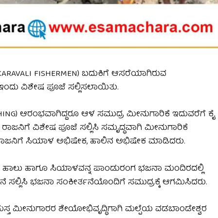
KARAVALI FISHERMEN) ಬದುಕಿಗೆ ಆಸರೆಯಾಗಿರುವ
ಇಂದು ವಿಶೇಷ ಪೂಜೆ ಸಲ್ಲಿಸಲಾಯಿತು.
HING) ಆರಂಭವಾಗಿದ್ದರೂ ಆಳ ಸಮುದ್ರ ಮೀನುಗಾರಿಕೆ ಇದುವರೆಗೆ ಕೈ
್ರ ರಾಜನಿಗೆ ವಿಶೇಷ ಪೂಜೆ ಸಲ್ಲಿಸಿ ಸಮೃದ್ಧವಾಗಿ ಮೀನುಗಾರಿಕೆ
ರಾಜನಿಗೆ ಸಿಯಾಳ ಅಭಿಷೇಕ, ಹಾಲಿನ ಅಭಿಷೇಕ ಮಾಡಿದರು.
 ಹಾಲು ಹಾಗೂ ಸಿಯಾಳವನ್ನ ಪಾಂಡುರಂಗ ಭಜನಾ ಮಂದಿರದಲ್ಲಿ
್ಥನೆ ಸಲ್ಲಿಸಿ ಭಜನಾ ಸಂಕೀರ್ತನೆಯೊಂದಿಗೆ ಸಮುದ್ರಕ್ಕೆ ಆಗಮಿಸಿದರು.
ತ ಮೀನುಗಾರರ ಶೇಯೋಭಿವೃದ್ಧಿಗಾಗಿ ಮಲ್ಪೆಯ ವಡಬಾಂಡೇಶ್ವರ