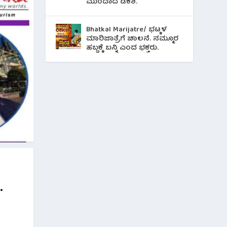
ಮುಂದಾದ ಡಿಕೆಶಿ.
Bhatkal Marijatre/ ಭಟ್ಕಳ
ಮಾರಿಜಾತ್ರೆಗೆ ಚಾಲನೆ. ನಮ್ಮೂರ
ಹಬ್ಬಕ್ಕೆ ಬನ್ನಿ ಎಂದ ಭಕ್ತರು.
.