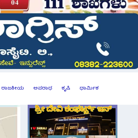
ರಾಜಕೀಯ
ಅಪರಾಧ
ಕೃಷಿ
ಧಾರ್ಮಿಕ