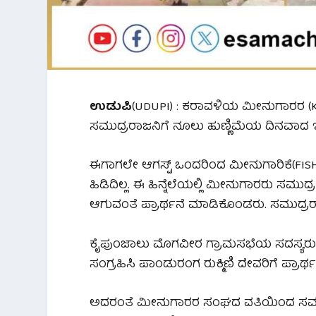
ಉಡುಪಿ
(UDUPI) : ಕರಾವಳಿಯ ಮೀನುಗಾರರ (
ಸಮುದ್ರರಾಜನಿಗೆ ನೂಲು ಹುಣ್ಣಿಮೆಯ ದಿನವಾದ 
ಈಗಾಗಲೇ ಆಗಸ್ಟ್ ಒಂದರಿಂದ ಮೀನುಗಾರಿಕೆ(FIS
ಹಿಡಿದಿಲ್ಲ. ಈ ಹಿನ್ನೆಲೆಯಲ್ಲಿ ಮೀನುಗಾರರು ಸಮುದ
ಆಗುವಂತೆ ಪ್ರಾರ್ಥನೆ ಮಾಡಿಕೊಂಡರು. ಸಮುದ್ರ
ಕೈಪುಂಜಾಲು ಮೊಗವೀರ ಗ್ರಾಮಸಭೆಯ ಸದಸ್ಯರು
ಸಂಗ್ರಹಿಸಿ ಪಾಂಡುರಂಗ ರುಕ್ಮಿಣಿ ದೇವರಿಗೆ ಪ್ರಾರ
ಅದರಂತೆ ಮೀನುಗಾರರ ಸಂಘದ ವತಿಯಿಂದ ಸಮಸ್