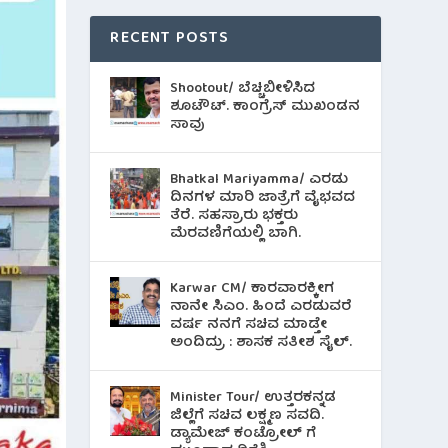
RECENT POSTS
Shootout/ ಬೆಚ್ಚಿಬೀಳಿಸಿದ
ಶೂಟೌಟ್‌. ಕಾಂಗ್ರೆಸ್ ಮುಖಂಡನ
ಸಾವು
Bhatkal Mariyamma/ ಎರಡು
ದಿನಗಳ ಮಾರಿ ಜಾತ್ರೆಗೆ ವೈಭವದ
ತೆರೆ. ಸಹಸ್ರಾರು ಭಕ್ತರು
ಮೆರವಣಿಗೆಯಲ್ಲಿ ಬಾಗಿ.
Karwar CM/ ಕಾರವಾರಕ್ಕೀಗ
ನಾನೇ ಸಿಎಂ. ಹಿಂದೆ ಎರಡುವರೆ
ವರ್ಷ ನನಗೆ ಸಚಿವ ಮಾಡ್ತೇ
ಅಂದಿದ್ರು : ಶಾಸಕ ಸತೀಶ ಸೈಲ್.
Minister Tour/ ಉತ್ತರಕನ್ನಡ
ಜಿಲ್ಲೆಗೆ ಸಚಿವ ಲಕ್ಷ್ಮಣ ಸವದಿ.
ಡ್ಯಾಮೇಜ್ ಕಂಟ್ರೋಲ್ ಗೆ