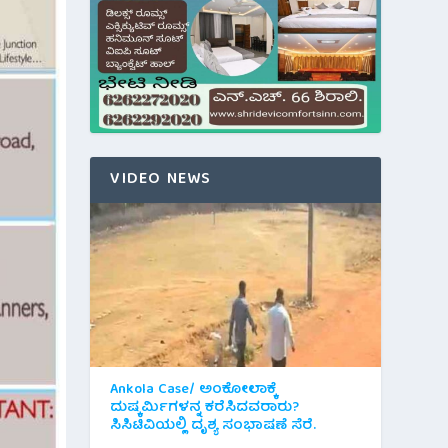
VIDEO NEWS
Ankola Case/ ಅಂಕೋಲಾಕ್ಕೆ
ದುಷ್ಕರ್ಮಿಗಳನ್ನ ಕರೆಸಿದವರಾರು?
ಸಿಸಿಟಿವಿಯಲ್ಲಿ ದೃಶ್ಯ ಸಂಭಾಷಣೆ ಸೆರೆ.