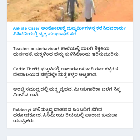
Ankola Case/ ಅಂಕೋಲಾಕ್ಕೆ ದುಷ್ಕರ್ಮಿಗಳನ್ನ ಕರೆಸಿದವರಾರು?
ಸಿಸಿಟಿವಿಯಲ್ಲಿ ದೃಶ್ಯ ಸಂಭಾಷಣೆ ಸೆರೆ.
Teacher misbehaviour/ ಶಾಲೆಯಲ್ಲಿ ಮಲಗಿ ಶಿಕ್ಷಕಿಯ
ದುರ್ನಡತೆ. ಮಕ್ಕಳಿಂದ ಬೆನ್ನು ತುಳಿಸಿಕೊಂಡು ಇರಿಸುಮುರಿಸು.
Cattle Theft/ ಭಟ್ಕಳದಲ್ಲಿ ರಾಜಾರೋಷವಾಗಿ ಗೋ ಕಳ್ಳತನ.
ದೇವಾಲಯದ ಪಕ್ಕದಲ್ಲೇ ಮತ್ತೆ ಕಳ್ಳರ ಅಟ್ಟಹಾಸ.
ಅರಬ್ಬಿ ಸಮುದ್ರದಲ್ಲಿ ಮತ್ಸ್ಯ ವೈಭವ. ಮೀನುಗಾರಿಕಾ ಬಲೆಗೆ ಸಿಕ್ಕ
ಮೀನಿನ‌ ರಾಶಿ.
Robbery/ ಚಲಿಸುತ್ತಿದ್ದ ವಾಹನದ ಹಿಂಬದಿಗೆ ಜಿಗಿದ
ದರೋಡೆಕೋರ. ಸಿನಿಮೀಯ ರೀತಿಯಲ್ಲಿ ಪಾರಾದ ಕುಮಟಾ
ಯಾತ್ರಿಕರು.