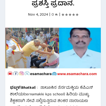
ಪ್ರಶಸ್ತಿ ಪ್ರದಾನ.
Nov 4, 2024
|
0
|
ಭಟ್ಕಳ
(
Bhatkal
) : ತಾಲೂಕಿನ ತೆರ್ನಮಕ್ಕಿಯ ಕೆಪಿಎಸ್
ಶಾಲೆಯ(ternamakki kps school) ಹಿರಿಯ ಮುಖ್ಯ
ಶಿಕ್ಷಕರಾಗಿ ಸೇವೆ ಸಲ್ಲಿಸುತ್ತಿರುವ ಶಂಕರ ನಾರಾಯಣ