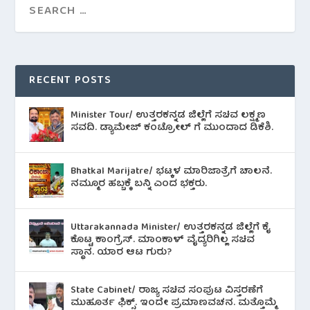
RECENT POSTS
Minister Tour/ ಉತ್ತರಕನ್ನಡ ಜಿಲ್ಲೆಗೆ ಸಚಿವ ಲಕ್ಷ್ಮಣ
ಸವದಿ. ಡ್ಯಾಮೇಜ್ ಕಂಟ್ರೋಲ್ ಗೆ ಮುಂದಾದ ಡಿಕೆಶಿ.
Bhatkal Marijatre/ ಭಟ್ಕಳ ಮಾರಿಜಾತ್ರೆಗೆ ಚಾಲನೆ.
ನಮ್ಮೂರ ಹಬ್ಬಕ್ಕೆ ಬನ್ನಿ ಎಂದ ಭಕ್ತರು.
Uttarakannada Minister/ ಉತ್ತರಕನ್ನಡ ಜಿಲ್ಲೆಗೆ ಕೈ
ಕೊಟ್ಟ ಕಾಂಗ್ರೆಸ್. ಮಾಂಕಾಳ್ ವೈದ್ಯರಿಗಿಲ್ಲ ಸಚಿವ
ಸ್ಥಾನ. ಯಾರ ಆಟ ಗುರು?
State Cabinet/ ರಾಜ್ಯ ಸಚಿವ ಸಂಪುಟ ವಿಸ್ತರಣೆಗೆ
ಮುಹೂರ್ತ ಫಿಕ್ಸ್. ಇಂದೇ ಪ್ರಮಾಣವಚನ. ಮತ್ತೊಮ್ಮೆ