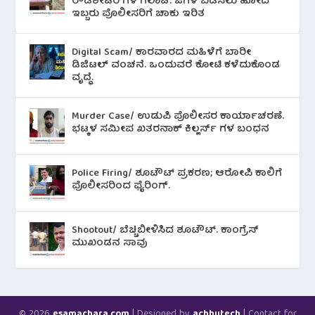
ರೌಡಿಶೀಟರ್‌ಗಳ ಗಲಾಟೆ: ಜಗಳ ಬಿಡಿಸಲು ಹೋದ
ಇಬ್ಬರು ಪೊಲೀಸರಿಗೆ ಚಾಕು ಇರಿತ
Digital Scam/ ಕಾರವಾರದ ಮಹಿಳೆಗೆ ಬಾರೀ
ಡಿಜಿಟಲ್ ವಂಚನೆ. ಒಂದುವರೆ ಕೋಟಿ ಕಳೆದುಕೊಂಡ
ವೃದ್ಧೆ.
Murder Case/ ಉಡುಪಿ ಪೊಲೀಸರ ಕಾರ್ಯಾಚರಣೆ.
ಭಟ್ಕಳ ಸಮೀಪ ಖತರನಾಕ್ ಕಿಲ್ಲರ್ಸ್ ಗಳ ಬಂಧನ
Police Firing/ ಶೂಟೌಟ್ ಪ್ರಕರಣ; ಆರೋಪಿ ಕಾಲಿಗೆ
ಪೊಲೀಸರಿಂದ ಫೈರಿಂಗ್.
Shootout/ ಬೆಚ್ಚಿಬೀಳಿಸಿದ ಶೂಟೌಟ್‌. ಕಾಂಗ್ರೆಸ್
ಮುಖಂಡನ ಸಾವು
© 2026
| Designed by
| Contact for
esamachara.com
achhutech