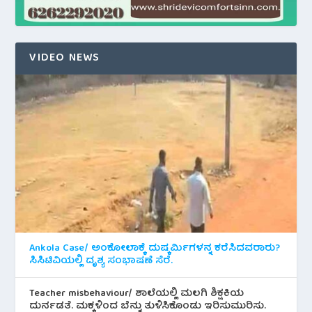
VIDEO NEWS
Ankola Case/ ಅಂಕೋಲಾಕ್ಕೆ ದುಷ್ಕರ್ಮಿಗಳನ್ನ ಕರೆಸಿದವರಾರು?
ಸಿಸಿಟಿವಿಯಲ್ಲಿ ದೃಶ್ಯ ಸಂಭಾಷಣೆ ಸೆರೆ.
Teacher misbehaviour/ ಶಾಲೆಯಲ್ಲಿ ಮಲಗಿ ಶಿಕ್ಷಕಿಯ
ದುರ್ನಡತೆ. ಮಕ್ಕಳಿಂದ ಬೆನ್ನು ತುಳಿಸಿಕೊಂಡು ಇರಿಸುಮುರಿಸು.