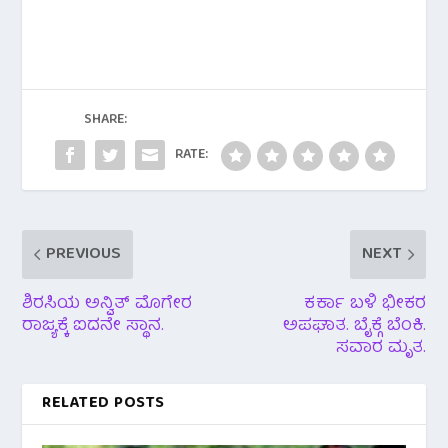
e
tt
at
b
er
s
o
A
o
p
SHARE:
k
p
RATE:
PREVIOUS
NEXT
ಶಿರಸಿಯ ಅನ್ವಿತ್ ಮೊಗೇರ
ಕರ್ಕಾ ಬಳಿ ಭೀಕರ
ರಾಜ್ಯಕ್ಕೆ ಐದನೇ ಸ್ಥಾನ.
ಅಪಘಾತ. ಬೈಕ್ಗೆ ಬೆಂಕಿ.
ಸವಾರ ಮೃತ.
RELATED POSTS