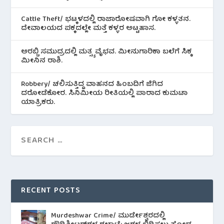
Cattle Theft/ ಭಟ್ಕಳದಲ್ಲಿ ರಾಜಾರೋಷವಾಗಿ ಗೋ ಕಳ್ಳತನ.
ದೇವಾಲಯದ ಪಕ್ಕದಲ್ಲೇ ಮತ್ತೆ ಕಳ್ಳರ ಅಟ್ಟಹಾಸ.
ಅರಬ್ಬಿ ಸಮುದ್ರದಲ್ಲಿ ಮತ್ಸ್ಯ ವೈಭವ. ಮೀನುಗಾರಿಕಾ ಬಲೆಗೆ ಸಿಕ್ಕ
ಮೀನಿನ‌ ರಾಶಿ.
Robbery/ ಚಲಿಸುತ್ತಿದ್ದ ವಾಹನದ ಹಿಂಬದಿಗೆ ಜಿಗಿದ
ದರೋಡೆಕೋರ. ಸಿನಿಮೀಯ ರೀತಿಯಲ್ಲಿ ಪಾರಾದ ಕುಮಟಾ
ಯಾತ್ರಿಕರು.
RECENT POSTS
Murdeshwar Crime/ ಮುರ್ಡೇಶ್ವರದಲ್ಲಿ