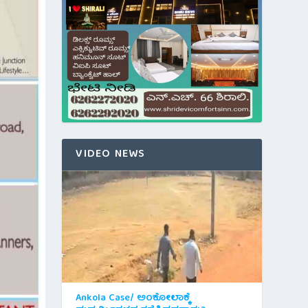
VIDEO NEWS
Ankola Case/ ಅಂಕೋಲಾಕ್ಕೆ