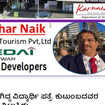
್ದ ವಿದ್ಯಾರ್ಥಿ ಪತ್ತೆ. ಕುಟುಂಬದವರ