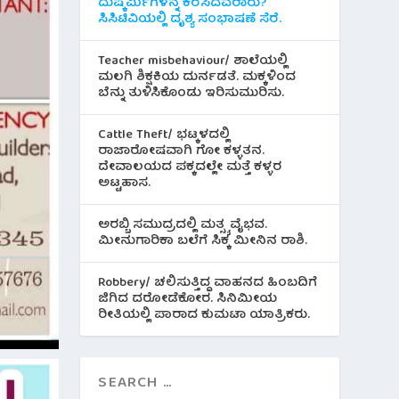
ದುಷ್ಕರ್ಮಿಗಳನ್ನ ಕರೆಸಿದವರಾರು?
ಸಿಸಿಟಿವಿಯಲ್ಲಿ ದೃಶ್ಯ ಸಂಭಾಷಣೆ ಸೆರೆ.
Teacher misbehaviour/ ಶಾಲೆಯಲ್ಲಿ
ಮಲಗಿ ಶಿಕ್ಷಕಿಯ ದುರ್ನಡತೆ. ಮಕ್ಕಳಿಂದ
ಬೆನ್ನು ತುಳಿಸಿಕೊಂಡು ಇರಿಸುಮುರಿಸು.
Cattle Theft/ ಭಟ್ಕಳದಲ್ಲಿ
ರಾಜಾರೋಷವಾಗಿ ಗೋ ಕಳ್ಳತನ.
ದೇವಾಲಯದ ಪಕ್ಕದಲ್ಲೇ ಮತ್ತೆ ಕಳ್ಳರ
ಅಟ್ಟಹಾಸ.
ಅರಬ್ಬಿ ಸಮುದ್ರದಲ್ಲಿ ಮತ್ಸ್ಯ ವೈಭವ.
ಮೀನುಗಾರಿಕಾ ಬಲೆಗೆ ಸಿಕ್ಕ ಮೀನಿನ‌ ರಾಶಿ.
Robbery/ ಚಲಿಸುತ್ತಿದ್ದ ವಾಹನದ ಹಿಂಬದಿಗೆ
ಜಿಗಿದ ದರೋಡೆಕೋರ. ಸಿನಿಮೀಯ
ರೀತಿಯಲ್ಲಿ ಪಾರಾದ ಕುಮಟಾ ಯಾತ್ರಿಕರು.