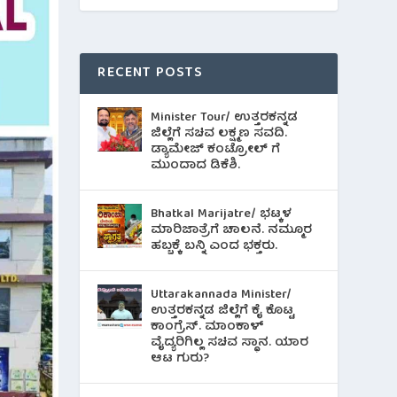
RECENT POSTS
Minister Tour/ ಉತ್ತರಕನ್ನಡ
ಜಿಲ್ಲೆಗೆ ಸಚಿವ ಲಕ್ಷ್ಮಣ ಸವದಿ.
ಡ್ಯಾಮೇಜ್ ಕಂಟ್ರೋಲ್ ಗೆ
ಮುಂದಾದ ಡಿಕೆಶಿ.
Bhatkal Marijatre/ ಭಟ್ಕಳ
ಮಾರಿಜಾತ್ರೆಗೆ ಚಾಲನೆ. ನಮ್ಮೂರ
ಹಬ್ಬಕ್ಕೆ ಬನ್ನಿ ಎಂದ ಭಕ್ತರು.
Uttarakannada Minister/
ಉತ್ತರಕನ್ನಡ ಜಿಲ್ಲೆಗೆ ಕೈ ಕೊಟ್ಟ
ಕಾಂಗ್ರೆಸ್. ಮಾಂಕಾಳ್
ವೈದ್ಯರಿಗಿಲ್ಲ ಸಚಿವ ಸ್ಥಾನ. ಯಾರ
ಆಟ ಗುರು?