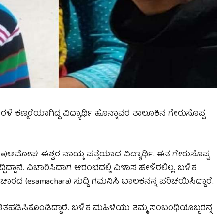
ೆರಳಿ ಕಣ್ಮರೆಯಾಗಿದ್ದ ವಿದ್ಯಾರ್ಥಿ ಹೊನ್ನಾವರ ತಾಲೂಕಿನ ಗೇರುಸೊಪ್ಪ
te)ಅಮೋಘ ಈಶ್ವರ ನಾಯ್ಕ ಪತ್ತೆಯಾದ ವಿದ್ಯಾರ್ಥಿ. ಈತ ಗೇರುಸೊಪ್ಪ
್ದಿದ್ದಾನೆ. ವಿಚಾರಿಸಿದಾಗ ಆರಂಭದಲ್ಲಿ ವಿಳಾಸ ಹೇಳಿರಲಿಲ್ಲ. ಬಳಿಕ
ರದ (esamachara) ಸುದ್ದಿ ಗಮನಿಸಿ ಬಾಲಕನನ್ನ ಪರಿಚಯಿಸಿದ್ದಾರೆ.
ತಪಡಿಸಿಕೊಂಡಿದ್ದಾರೆ. ಬಳಿಕ ಮಹಿಳೆಯು ತಮ್ಮ ಸಂಬಂಧಿಯೊಬ್ಬರನ್ನ