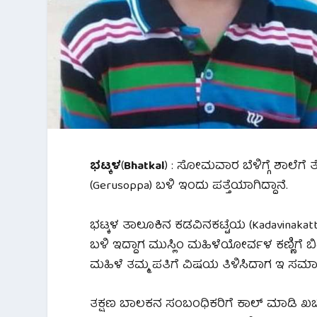
ಭಟ್ಕಳ
(
Bhatkal
) : ಸೋಮವಾರ ಬೆಳಿಗ್ಗೆ ಶಾಲೆಗೆ ತ
(Gerusoppa) ಬಳಿ ಇಂದು ಪತ್ತೆಯಾಗಿದ್ದಾನೆ.
ಭಟ್ಕಳ ತಾಲೂಕಿನ ಕಡವಿನಕಟ್ಟೆಯ (Kadavinakat
ಬಳಿ ಇದ್ದಾಗ ಮುಸ್ಲಿಂ ಮಹಿಳೆಯೋರ್ವಳ ಕಣ್ಣಿಗೆ ಬಿದ
ಮಹಿಳೆ ತಮ್ಮ ಪತಿಗೆ ವಿಷಯ ತಿಳಿಸಿದಾಗ ಇ ಸಮಾಚಾ
ತಕ್ಷಣ ಬಾಲಕನ ಸಂಬಂಧಿಕರಿಗೆ ಕಾಲ್ ಮಾಡಿ ಖಚಿ