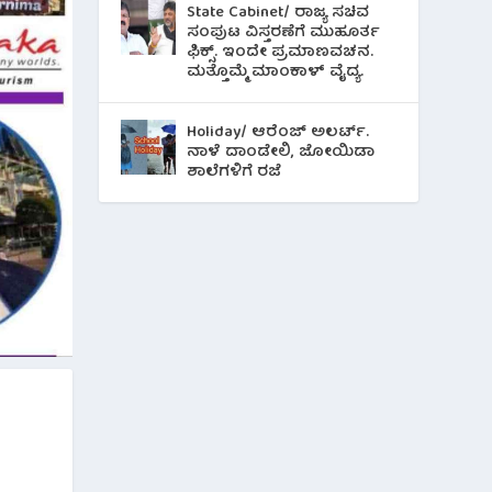
State Cabinet/ ರಾಜ್ಯ ಸಚಿವ
ಸಂಪುಟ ವಿಸ್ತರಣೆಗೆ ಮುಹೂರ್ತ
ಫಿಕ್ಸ್. ಇಂದೇ ಪ್ರಮಾಣವಚನ.
ಮತ್ತೊಮ್ಮೆ ಮಾಂಕಾಳ್ ವೈದ್ಯ.
Holiday/ ಆರೆಂಜ್ ಅಲರ್ಟ್.
ನಾಳೆ ದಾಂಡೇಲಿ, ಜೋಯಿಡಾ
ಶಾಲೆಗಳಿಗೆ ರಜೆ