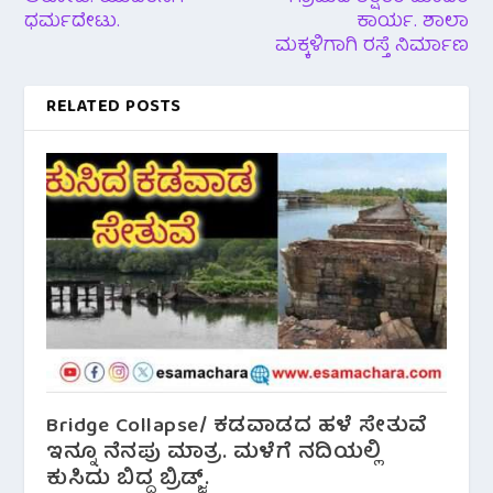
ಧರ್ಮದೇಟು.
ಕಾರ್ಯ. ಶಾಲಾ
ಮಕ್ಕಳಿಗಾಗಿ ರಸ್ತೆ ನಿರ್ಮಾಣ
RELATED POSTS
Bridge Collapse/ ಕಡವಾಡದ ಹಳೆ ಸೇತುವೆ
ಇನ್ನೂ ನೆನಪು ಮಾತ್ರ. ಮಳೆಗೆ ನದಿಯಲ್ಲಿ
ಕುಸಿದು ಬಿದ್ದ ಬ್ರಿಡ್ಜ್.