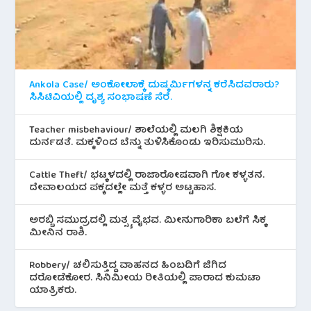
Ankola Case/ ಅಂಕೋಲಾಕ್ಕೆ ದುಷ್ಕರ್ಮಿಗಳನ್ನ ಕರೆಸಿದವರಾರು?
ಸಿಸಿಟಿವಿಯಲ್ಲಿ ದೃಶ್ಯ ಸಂಭಾಷಣೆ ಸೆರೆ.
Teacher misbehaviour/ ಶಾಲೆಯಲ್ಲಿ ಮಲಗಿ ಶಿಕ್ಷಕಿಯ
ದುರ್ನಡತೆ. ಮಕ್ಕಳಿಂದ ಬೆನ್ನು ತುಳಿಸಿಕೊಂಡು ಇರಿಸುಮುರಿಸು.
Cattle Theft/ ಭಟ್ಕಳದಲ್ಲಿ ರಾಜಾರೋಷವಾಗಿ ಗೋ ಕಳ್ಳತನ.
ದೇವಾಲಯದ ಪಕ್ಕದಲ್ಲೇ ಮತ್ತೆ ಕಳ್ಳರ ಅಟ್ಟಹಾಸ.
ಅರಬ್ಬಿ ಸಮುದ್ರದಲ್ಲಿ ಮತ್ಸ್ಯ ವೈಭವ. ಮೀನುಗಾರಿಕಾ ಬಲೆಗೆ ಸಿಕ್ಕ
ಮೀನಿನ‌ ರಾಶಿ.
Robbery/ ಚಲಿಸುತ್ತಿದ್ದ ವಾಹನದ ಹಿಂಬದಿಗೆ ಜಿಗಿದ
ದರೋಡೆಕೋರ. ಸಿನಿಮೀಯ ರೀತಿಯಲ್ಲಿ ಪಾರಾದ ಕುಮಟಾ
ಯಾತ್ರಿಕರು.