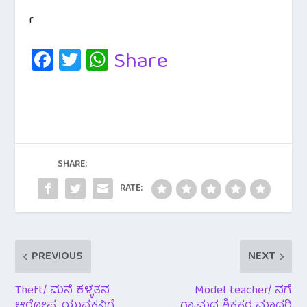
r
Fa
T
W
Share
c
wi
h
e
tt
at
b
er
s
o
A
o
p
SHARE:
k
p
RATE:
PREVIOUS
NEXT
Theft/ ಮನೆ ಕಳ್ಳತನ
Model teacher/ ನಗೆ
ಆರೋಪ. ಯುವಕನಿಗೆ
ಗ್ರಾಮದ ಶಿಕ್ಷಕರ ಮಾದರಿ