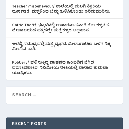
Teacher misbehaviour/ ಶಾಲೆಯಲ್ಲಿ ಮಲಗಿ ಶಿಕ್ಷಕಿಯ
ದುರ್ನಡತೆ. ಮಕ್ಕಳಿಂದ ಬೆನ್ನು ತುಳಿಸಿಕೊಂಡು ಇರಿಸುಮುರಿಸು.
Cattle Theft/ ಭಟ್ಕಳದಲ್ಲಿ ರಾಜಾರೋಷವಾಗಿ ಗೋ ಕಳ್ಳತನ.
ದೇವಾಲಯದ ಪಕ್ಕದಲ್ಲೇ ಮತ್ತೆ ಕಳ್ಳರ ಅಟ್ಟಹಾಸ.
ಅರಬ್ಬಿ ಸಮುದ್ರದಲ್ಲಿ ಮತ್ಸ್ಯ ವೈಭವ. ಮೀನುಗಾರಿಕಾ ಬಲೆಗೆ ಸಿಕ್ಕ
ಮೀನಿನ‌ ರಾಶಿ.
Robbery/ ಚಲಿಸುತ್ತಿದ್ದ ವಾಹನದ ಹಿಂಬದಿಗೆ ಜಿಗಿದ
ದರೋಡೆಕೋರ. ಸಿನಿಮೀಯ ರೀತಿಯಲ್ಲಿ ಪಾರಾದ ಕುಮಟಾ
ಯಾತ್ರಿಕರು.
RECENT POSTS