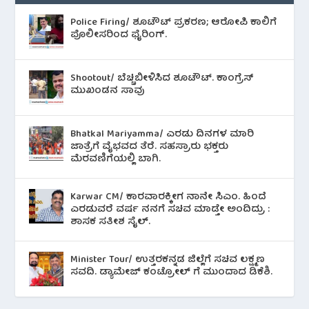
Police Firing/ ಶೂಟೌಟ್ ಪ್ರಕರಣ; ಆರೋಪಿ ಕಾಲಿಗೆ
ಪೊಲೀಸರಿಂದ ಫೈರಿಂಗ್.
Shootout/ ಬೆಚ್ಚಿಬೀಳಿಸಿದ ಶೂಟೌಟ್‌. ಕಾಂಗ್ರೆಸ್
ಮುಖಂಡನ ಸಾವು
Bhatkal Mariyamma/ ಎರಡು ದಿನಗಳ ಮಾರಿ
ಜಾತ್ರೆಗೆ ವೈಭವದ ತೆರೆ. ಸಹಸ್ರಾರು ಭಕ್ತರು
ಮೆರವಣಿಗೆಯಲ್ಲಿ ಬಾಗಿ.
Karwar CM/ ಕಾರವಾರಕ್ಕೀಗ ನಾನೇ ಸಿಎಂ. ಹಿಂದೆ
ಎರಡುವರೆ ವರ್ಷ ನನಗೆ ಸಚಿವ ಮಾಡ್ತೇ ಅಂದಿದ್ರು :
ಶಾಸಕ ಸತೀಶ ಸೈಲ್.
Minister Tour/ ಉತ್ತರಕನ್ನಡ ಜಿಲ್ಲೆಗೆ ಸಚಿವ ಲಕ್ಷ್ಮಣ
ಸವದಿ. ಡ್ಯಾಮೇಜ್ ಕಂಟ್ರೋಲ್ ಗೆ ಮುಂದಾದ ಡಿಕೆಶಿ.