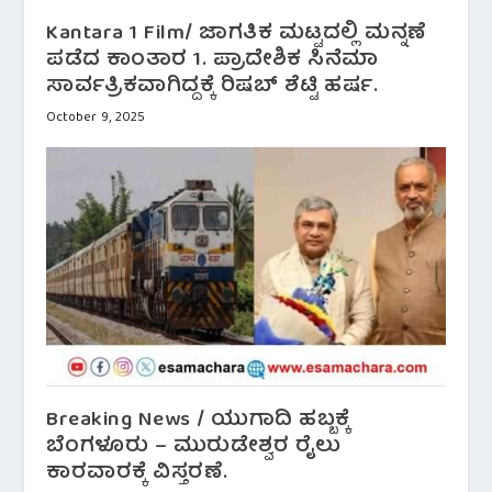
Kantara 1 Film/ ಜಾಗತಿಕ ಮಟ್ಟದಲ್ಲಿ ಮನ್ನಣೆ
ಪಡೆದ ಕಾಂತಾರ 1. ಪ್ರಾದೇಶಿಕ ಸಿನೆಮಾ
ಸಾರ್ವತ್ರಿಕವಾಗಿದ್ದಕ್ಕೆ ರಿಷಬ್ ಶೆಟ್ಟಿ ಹರ್ಷ.
October 9, 2025
Breaking News / ಯುಗಾದಿ ಹಬ್ಬಕ್ಕೆ
ಬೆಂಗಳೂರು – ಮುರುಡೇಶ್ವರ ರೈಲು
ಕಾರವಾರಕ್ಕೆ ವಿಸ್ತರಣೆ.