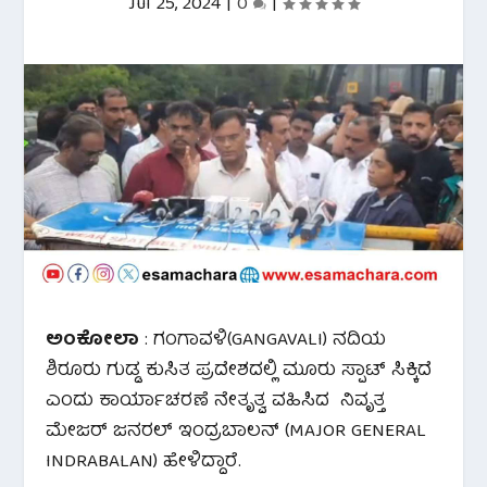
Jul 25, 2024
|
0
|
ಅಂಕೋಲಾ
: ಗಂಗಾವಳಿ(GANGAVALI) ನದಿಯ
ಶಿರೂರು ಗುಡ್ಡ ಕುಸಿತ ಪ್ರದೇಶದಲ್ಲಿ ಮೂರು ಸ್ಪಾಟ್ ಸಿಕ್ಕಿದೆ
ಎಂದು ಕಾರ್ಯಾಚರಣೆ ನೇತೃತ್ವ ವಹಿಸಿದ ನಿವೃತ್ತ
ಮೇಜರ್ ಜನರಲ್ ಇಂದ್ರಬಾಲನ್ (MAJOR GENERAL
INDRABALAN) ಹೇಳಿದ್ದಾರೆ.