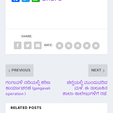
c
wi
h
e
tt
at
b
er
s
o
A
o
p
SHARE:
k
p
RATE:
PREVIOUS
NEXT
ಗಂಗಾವಳಿ ನದಿಯಲ್ಲಿ ಕಠಿಣ
ಜಿಲ್ಲೆಯಲ್ಲಿ ಮುಂದುವರಿದ
ಕಾರ್ಯಾಚರಣೆ (gangavali
ಮಳೆ. ಈ ತಾಲೂಕಿನ
operation )
ಶಾಲಾ-ಕಾಲೇಜುಗಳಿಗೆ ರಜೆ.
RELATED POSTS