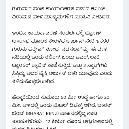
ಗುರುವಾರ ಸಂಜೆ ಕಾರ್ಯಾಚರಣೆ ನಡುವೆ ಕೊಂಚ
ವಿರಾಮದ ವೇಳೆ ಮಾಧ್ಯಮಗಳಿಗೆ ಮಾಹಿತಿ ನೀಡಿದರು.
ಇಂದಿನ ಕಾರ್ಯಾಚರಣೆ ಸಂದರ್ಭದಲ್ಲಿ ದ್ರೋಣ್
(DRONE) ಮೂಲಕ ಕೇರಳದ ಅರ್ಜುನ್ ಸೇರಿ ಇತರರ
ಗುರುತು ಪತ್ತೆಗಾಗಿ ಶೋಧ ನಡೆಸಲಾಗಿತ್ತು. ಈ ವೇಳೆ
ನದಿಯಲ್ಲಿ ಒಂದು ರೆಲಿಂಗ್, ಒಂದು ಟವರ್, ಲಾರಿ,
ಟ್ಯಾಂಕರ್ ಕ್ಯಾಬಿನ್ ಕಾಣಿಸುತ್ತಿದೆ. ಒಟ್ಟು 3 ಸ್ಪಾಟ್‌ಗಳು
ಸಿಕ್ಕಿದ್ದು, ಅದರ ಪೈಕಿ ಅರ್ಜುನ್ ಲಾರಿ ಯಾವುದು ಎಂದು
ತಿಳಿದುಕೊಳ್ಳಬೇಕಾಗಿದೆ.
ಹೆದ್ದಾರಿಯಿಂದ ಸುಮಾರು 60 ಮೀ. ಉದ್ದ ಹಾಗೂ 20
ಮೀ. ಆಳದಲ್ಲಿ ಒಂದು ಮೆಟಲ್ ಡಿಟೆಕ್ಟ್ ಆಗಿದೆ. ಭಾರತ್
ಬೆಂಜ್ (BHARAT BENZ) ವಾಹನದಲ್ಲಿದ್ದ ನಾಟ
ತುಂಡುಗಳೆರಡು 12 ಕೀಮೀ. ದೂರದ ಅಗ್ರಗೋಣದಲ್ಲಿ