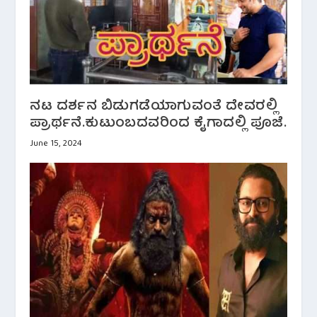
ನಟ ದರ್ಶನ ಬಿಡುಗಡೆಯಾಗುವಂತೆ ದೇವರಲ್ಲಿ
ಪ್ರಾರ್ಥನೆ.ಕುಟುಂಬದವರಿಂದ ಕೈಗಾದಲ್ಲಿ ಪೂಜೆ.
June 15, 2024