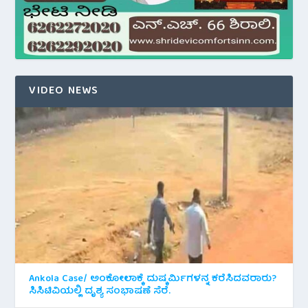
VIDEO NEWS
Ankola Case/ ಅಂಕೋಲಾಕ್ಕೆ ದುಷ್ಕರ್ಮಿಗಳನ್ನ ಕರೆಸಿದವರಾರು?
ಸಿಸಿಟಿವಿಯಲ್ಲಿ ದೃಶ್ಯ ಸಂಭಾಷಣೆ ಸೆರೆ.