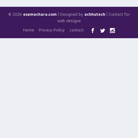
© 2026
| Designed by
| Contact for
esamachara.com
achhutech
web designe
Home
Privacy Policy
contact