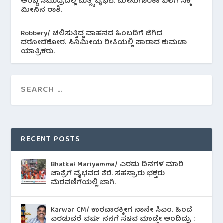
ಅರಬ್ಬಿ ಸಮುದ್ರದಲ್ಲಿ ಮತ್ಸ್ಯ ವೈಭವ. ಮೀನುಗಾರಿಕಾ ಬಲೆಗೆ ಸಿಕ್ಕ
ಮೀನಿನ‌ ರಾಶಿ.
Robbery/ ಚಲಿಸುತ್ತಿದ್ದ ವಾಹನದ ಹಿಂಬದಿಗೆ ಜಿಗಿದ
ದರೋಡೆಕೋರ. ಸಿನಿಮೀಯ ರೀತಿಯಲ್ಲಿ ಪಾರಾದ ಕುಮಟಾ
ಯಾತ್ರಿಕರು.
RECENT POSTS
Bhatkal Mariyamma/ ಎರಡು ದಿನಗಳ ಮಾರಿ
ಜಾತ್ರೆಗೆ ವೈಭವದ ತೆರೆ. ಸಹಸ್ರಾರು ಭಕ್ತರು
ಮೆರವಣಿಗೆಯಲ್ಲಿ ಬಾಗಿ.
Karwar CM/ ಕಾರವಾರಕ್ಕೀಗ ನಾನೇ ಸಿಎಂ. ಹಿಂದೆ
ಎರಡುವರೆ ವರ್ಷ ನನಗೆ ಸಚಿವ ಮಾಡ್ತೇ ಅಂದಿದ್ರು :