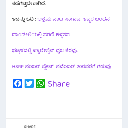
ತಡೆಗಟ್ಟಬೇಕಾಗಿದೆ.
ಇದನ್ನು ಓದಿ :
ಅಕ್ರಮ ನಾಟ ಸಾಗಾಟ. ಇಬ್ಬರ ಬಂಧನ
ದಾಂಡೇಲಿಯಲ್ಲಿ ಸರಣಿ ಕಳ್ಳತನ
ಭಟ್ಕಳದಲ್ಲಿ ಪ್ಯಾಲೇಸ್ಟೆನ್ ಧ್ವಜ ತೆರವು.
HSRP ನಂಬರ್ ಪ್ಲೇಟ್. ನವೆಂಬರ್ 20ರವರೆಗೆ ಗಡುವು
Fa
T
W
Share
c
wi
h
e
tt
at
b
er
s
o
A
SHARE: