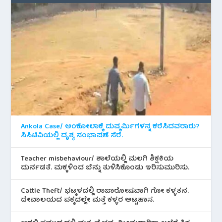
Ankola Case/ ಅಂಕೋಲಾಕ್ಕೆ ದುಷ್ಕರ್ಮಿಗಳನ್ನ ಕರೆಸಿದವರಾರು?
ಸಿಸಿಟಿವಿಯಲ್ಲಿ ದೃಶ್ಯ ಸಂಭಾಷಣೆ ಸೆರೆ.
Teacher misbehaviour/ ಶಾಲೆಯಲ್ಲಿ ಮಲಗಿ ಶಿಕ್ಷಕಿಯ
ದುರ್ನಡತೆ. ಮಕ್ಕಳಿಂದ ಬೆನ್ನು ತುಳಿಸಿಕೊಂಡು ಇರಿಸುಮುರಿಸು.
Cattle Theft/ ಭಟ್ಕಳದಲ್ಲಿ ರಾಜಾರೋಷವಾಗಿ ಗೋ ಕಳ್ಳತನ.
ದೇವಾಲಯದ ಪಕ್ಕದಲ್ಲೇ ಮತ್ತೆ ಕಳ್ಳರ ಅಟ್ಟಹಾಸ.