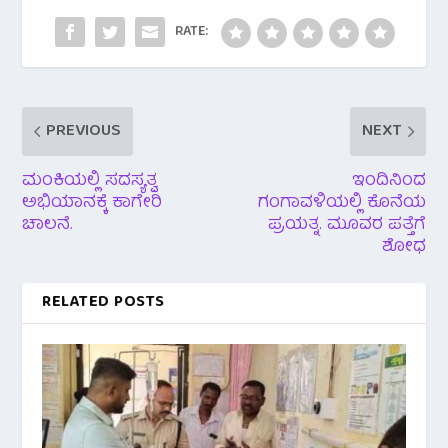
o
p
k
p
RATE:
PREVIOUS
NEXT
ಮಂಕಿಯಲ್ಲಿ ಸದಸ್ಯತ್ವ
ಇಂದಿನಿಂದ
ಅಭಿಯಾನಕ್ಕೆ ಕಾಗೇರಿ
ಗಂಗಾವಳಿಯಲ್ಲಿ ಕೊನೆಯ
ಚಾಲನೆ.
ಪ್ರಯತ್ನ. ಮೂವರ ಪತ್ತೆಗೆ
ಶೋಧ
RELATED POSTS