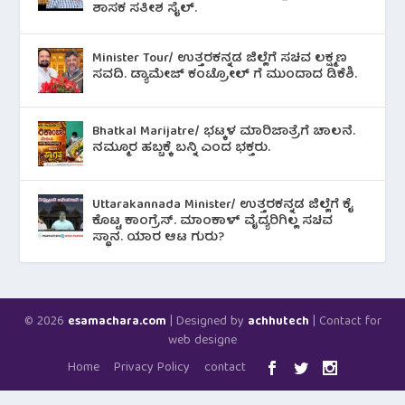
ಶಾಸಕ ಸತೀಶ ಸೈಲ್.
Minister Tour/ ಉತ್ತರಕನ್ನಡ ಜಿಲ್ಲೆಗೆ ಸಚಿವ ಲಕ್ಷ್ಮಣ
ಸವದಿ. ಡ್ಯಾಮೇಜ್ ಕಂಟ್ರೋಲ್ ಗೆ ಮುಂದಾದ ಡಿಕೆಶಿ.
Bhatkal Marijatre/ ಭಟ್ಕಳ ಮಾರಿಜಾತ್ರೆಗೆ ಚಾಲನೆ.
ನಮ್ಮೂರ ಹಬ್ಬಕ್ಕೆ ಬನ್ನಿ ಎಂದ ಭಕ್ತರು.
Uttarakannada Minister/ ಉತ್ತರಕನ್ನಡ ಜಿಲ್ಲೆಗೆ ಕೈ
ಕೊಟ್ಟ ಕಾಂಗ್ರೆಸ್. ಮಾಂಕಾಳ್ ವೈದ್ಯರಿಗಿಲ್ಲ ಸಚಿವ
ಸ್ಥಾನ. ಯಾರ ಆಟ ಗುರು?
© 2026
| Designed by
| Contact for
esamachara.com
achhutech
web designe
Home
Privacy Policy
contact