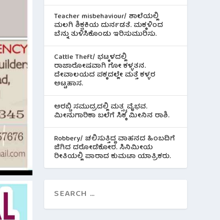
Teacher misbehaviour/ ಶಾಲೆಯಲ್ಲಿ
ಮಲಗಿ ಶಿಕ್ಷಕಿಯ ದುರ್ನಡತೆ. ಮಕ್ಕಳಿಂದ
ಬೆನ್ನು ತುಳಿಸಿಕೊಂಡು ಇರಿಸುಮುರಿಸು.
Cattle Theft/ ಭಟ್ಕಳದಲ್ಲಿ
ರಾಜಾರೋಷವಾಗಿ ಗೋ ಕಳ್ಳತನ.
ದೇವಾಲಯದ ಪಕ್ಕದಲ್ಲೇ ಮತ್ತೆ ಕಳ್ಳರ
ಅಟ್ಟಹಾಸ.
ಅರಬ್ಬಿ ಸಮುದ್ರದಲ್ಲಿ ಮತ್ಸ್ಯ ವೈಭವ.
ಮೀನುಗಾರಿಕಾ ಬಲೆಗೆ ಸಿಕ್ಕ ಮೀನಿನ‌ ರಾಶಿ.
Robbery/ ಚಲಿಸುತ್ತಿದ್ದ ವಾಹನದ ಹಿಂಬದಿಗೆ
ಜಿಗಿದ ದರೋಡೆಕೋರ. ಸಿನಿಮೀಯ
ರೀತಿಯಲ್ಲಿ ಪಾರಾದ ಕುಮಟಾ ಯಾತ್ರಿಕರು.