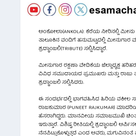
ಅಂಕೋಲಾ(ANKOLA): ಕೆರೆಯ ನೀರಿನಲ್ಲಿ ಮೀ
ತಾಲೂಕಿನ ವಂದಿಗೆ ಹನುಮಟ್ಟದಲ್ಲಿ ಮೀನುಗಾ
ಶ್ರದ್ಧಾಂಜಲಿ(TRIBUTE) ಸಲ್ಲಿಸಿದ್ದಾರೆ.
ಮೀನುಗಾರ ರಕ್ಷಣಾ ವೇದಿಕೆಯ ಜಿಲ್ಲಾಧ್ಯಕ್ಷ ಹರಿಹರ 
ವಿವಿಧ ಸಮುದಾಯದ ಪ್ರಮುಖರು ಮತ್ತು ರಾಜು ತ
ಶ್ರದ್ಧಾಂಜಲಿ ಸಲ್ಲಿಸಿದರು.
ಈ ಸಂದರ್ಭದಲ್ಲಿ ಭಾಗವಹಿಸಿದ ಹಿರಿಯ ವಕೀಲ
ರಾಜಕುಮಾರ (PUNEET RAJKUMAR) ಮಾದರಿಯಲ್ಲ
ಹೆಸರಾಗಿದ್ದರು. ಮಾನವೀಯ ಸಮಾಜಮುಖಿ ಚಿಂತನ
ಇರುತ್ತಾರೆ. ವಿಶಿಷ್ಟ ರೀತಿಯಲ್ಲಿ ಶ್ರದ್ಧಾಂಜಲಿ ಅ
ನೆನಪಿಟ್ಟುಕೊಳ್ಳುತ್ತದೆ ಎಂದ ಅವರು, ಮಗುವಿನ