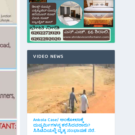
VIDEO NEWS
Ankola Case/ ಅಂಕೋಲಾಕ್ಕೆ
ದುಷ್ಕರ್ಮಿಗಳನ್ನ ಕರೆಸಿದವರಾರು?
ಸಿಸಿಟಿವಿಯಲ್ಲಿ ದೃಶ್ಯ ಸಂಭಾಷಣೆ ಸೆರೆ.