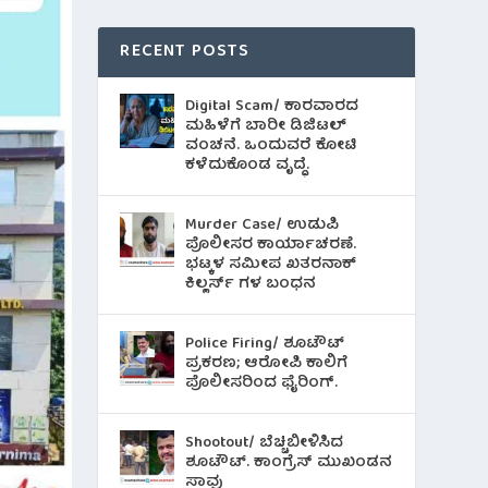
RECENT POSTS
Digital Scam/ ಕಾರವಾರದ
ಮಹಿಳೆಗೆ ಬಾರೀ ಡಿಜಿಟಲ್
ವಂಚನೆ. ಒಂದುವರೆ ಕೋಟಿ
ಕಳೆದುಕೊಂಡ ವೃದ್ಧೆ.
Murder Case/ ಉಡುಪಿ
ಪೊಲೀಸರ ಕಾರ್ಯಾಚರಣೆ.
ಭಟ್ಕಳ ಸಮೀಪ ಖತರನಾಕ್
ಕಿಲ್ಲರ್ಸ್ ಗಳ ಬಂಧನ
Police Firing/ ಶೂಟೌಟ್
ಪ್ರಕರಣ; ಆರೋಪಿ ಕಾಲಿಗೆ
ಪೊಲೀಸರಿಂದ ಫೈರಿಂಗ್.
Shootout/ ಬೆಚ್ಚಿಬೀಳಿಸಿದ
ಶೂಟೌಟ್‌. ಕಾಂಗ್ರೆಸ್ ಮುಖಂಡನ
ಸಾವು