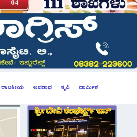
ರಾಜಕೀಯ
ಅಪರಾಧ
ಕೃಷಿ
ಧಾರ್ಮಿಕ