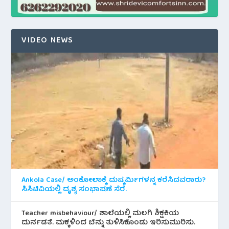
VIDEO NEWS
Ankola Case/ ಅಂಕೋಲಾಕ್ಕೆ ದುಷ್ಕರ್ಮಿಗಳನ್ನ ಕರೆಸಿದವರಾರು?
ಸಿಸಿಟಿವಿಯಲ್ಲಿ ದೃಶ್ಯ ಸಂಭಾಷಣೆ ಸೆರೆ.
Teacher misbehaviour/ ಶಾಲೆಯಲ್ಲಿ ಮಲಗಿ ಶಿಕ್ಷಕಿಯ
ದುರ್ನಡತೆ. ಮಕ್ಕಳಿಂದ ಬೆನ್ನು ತುಳಿಸಿಕೊಂಡು ಇರಿಸುಮುರಿಸು.