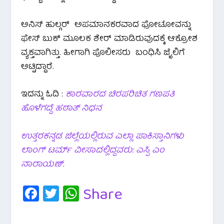
ಅನಿಸ್ ಹುಲ್ಗರ್ ಅಪಮಾನಕರವಾದ ಫೋಟೋವನ್ನು
ಫೇಸ್ ಬುಕ್ ಮೂಲಕ ಶೇರ್ ಮಾಡಿರುವುದಕ್ಕೆ ಆಕ್ರೋಶ
ವ್ಯಕ್ತವಾಗಿತ್ತು. ಹೀಗಾಗಿ ಪೊಲೀಸರು ಬಂಧಿಸಿ ಜೈಲಿಗೆ
ಅಟ್ಟಿದ್ದಾರೆ.
ಇದನ್ನು ಓದಿ :
ಕಾರವಾರದ ಚಿರಪರಿಚಿತ ಗಣಪತಿ
ಹೊಳೆಗದ್ದೆ ಹಠಾತ್ ನಿಧನ
ಉತ್ತರಕನ್ನಡ ಜಿಲ್ಲೆಯಲ್ಲಿರುವ ಎಲ್ಲಾ ಪಾಕಿಸ್ತಾನಿಗಳು
ಲಾಂಗ್ ಟರ್ಮ್ ವೀಸಾದಲ್ಲಿದ್ದವರು: ಎಸ್ಪಿ ಎಂ
ನಾರಾಯಣ್.
Fa
T
W
Share
c
wi
h