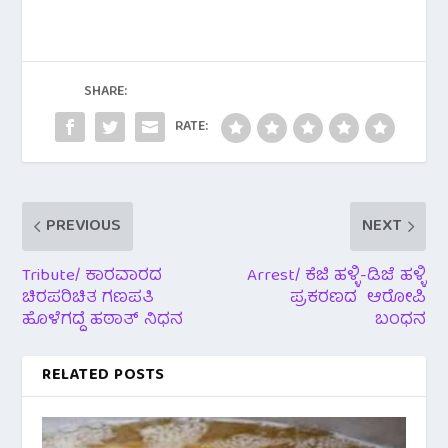
e
tt
at
b
er
s
o
A
o
p
SHARE:
k
p
RATE:
PREVIOUS
NEXT
Tribute/ ಕಾರವಾರದ
Arrest/ ಕೆಜಿ ಹಳ್ಳಿ-ಡಿಜೆ ಹಳ್ಳಿ
ಚಿರಪರಿಚಿತ ಗಣಪತಿ
ಪ್ರಕರಣದ ಆರೋಪಿ
ಹೊಳೆಗದ್ದೆ ಹಠಾತ್ ನಿಧನ
ಬಂಧನ
RELATED POSTS