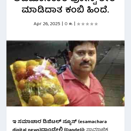
ಮಾಡಿದಾತ ಕಂಬಿ ಹಿಂದೆ.
Apr 26, 2025
|
0
|
ಇ ಸಮಾಚಾರ ಡಿಜಿಟಲ್ ನ್ಯೂಸ್ (esamachara
digital news)ದಾಂಡೇಲಿ (Dandeli):
ಸಾಮಾಜಿಕ