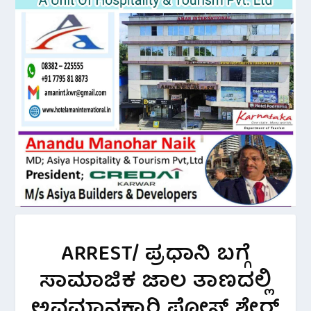
ARREST/ ಪ್ರಧಾನಿ ಬಗ್ಗೆ
ಸಾಮಾಜಿಕ ಜಾಲ ತಾಣದಲ್ಲಿ
ಅವಮಾನಕಾರಿ ಪೋಸ್ಟ್ ಶೇರ್