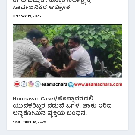
ತೆಗೆದ ವಿದ್ಯುತ್. ಹೆಸ್ಕಾಂ ನಿರ್ಲಕ್ಷ್ಯಕ್ಕೆ
ಸಾರ್ವಜನಿಕರ ಆಕ್ರೋಶ
October 19, 2025
Honnavar Case//ಹೊನ್ನಾವರದಲ್ಲಿ
ಯುವಕರಿಬ್ಬರ ನಡುವೆ ಜಗಳ. ಚಾಕು ಇರಿದ
ಅನ್ಯಕೋಮಿನ ವ್ಯಕ್ತಿಯ ಬಂಧನ.
September 18, 2025