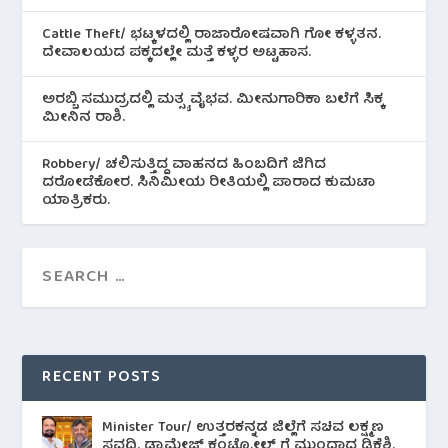
Cattle Theft/ ಭಟ್ಕಳದಲ್ಲಿ ರಾಜಾರೋಷವಾಗಿ ಗೋ ಕಳ್ಳತನ.
ದೇವಾಲಯದ ಪಕ್ಕದಲ್ಲೇ ಮತ್ತೆ ಕಳ್ಳರ ಅಟ್ಟಹಾಸ.
ಅರಬ್ಬಿ ಸಮುದ್ರದಲ್ಲಿ ಮತ್ಸ್ಯ ವೈಭವ. ಮೀನುಗಾರಿಕಾ ಬಲೆಗೆ ಸಿಕ್ಕ
ಮೀನಿನ‌ ರಾಶಿ.
Robbery/ ಚಲಿಸುತ್ತಿದ್ದ ವಾಹನದ ಹಿಂಬದಿಗೆ ಜಿಗಿದ
ದರೋಡೆಕೋರ. ಸಿನಿಮೀಯ ರೀತಿಯಲ್ಲಿ ಪಾರಾದ ಕುಮಟಾ
ಯಾತ್ರಿಕರು.
RECENT POSTS
Minister Tour/ ಉತ್ತರಕನ್ನಡ ಜಿಲ್ಲೆಗೆ ಸಚಿವ ಲಕ್ಷ್ಮಣ
ಸವದಿ. ಡ್ಯಾಮೇಜ್ ಕಂಟ್ರೋಲ್ ಗೆ ಮುಂದಾದ ಡಿಕೆಶಿ.