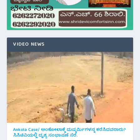
VIDEO NEWS
Ankola Case/ ಅಂಕೋಲಾಕ್ಕೆ ದುಷ್ಕರ್ಮಿಗಳನ್ನ ಕರೆಸಿದವರಾರು?
ಸಿಸಿಟಿವಿಯಲ್ಲಿ ದೃಶ್ಯ ಸಂಭಾಷಣೆ ಸೆರೆ.