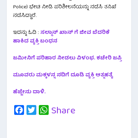
Police) ಭೇಟಿ ನೀಡಿ ಪರಿಶೀಲನೆಯನ್ನು ನಡೆಸಿ ತನಿಖೆ
ನಡೆಸಿದ್ದಾರೆ.
ಇದನ್ನು ಓದಿ :
ಸಲ್ಮಾನ್ ಖಾನ್ ಗೆ ಜೀವ ಬೆದರಿಕೆ
ಹಾಕಿದ ವ್ಯಕ್ತಿ ಬಂಧನ
ಜಮೀನಿಗೆ ಪರಿಹಾರ ನೀಡಲು ವಿಳಂಭ. ಕಚೇರಿ ಜಪ್ತಿ
ಮೂವರು ಮಕ್ಕಳನ್ನ ನದಿಗೆ ದೂಡಿ ವ್ಯಕ್ತಿ ಆತ್ಮಹತ್ಯೆ
ಹೆಜ್ಜೇನು ದಾಳಿ.
Fa
T
W
Share
c
wi
h
e
tt
at