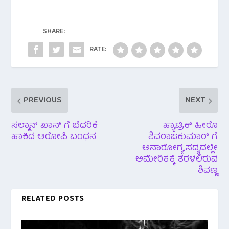
b
er
s
o
A
o
p
SHARE:
k
p
RATE:
PREVIOUS
NEXT
ಸಲ್ಮಾನ್ ಖಾನ್ ಗೆ ಬೆದರಿಕೆ
ಹ್ಯಾಟ್ರಿಕ್ ಹೀರೊ
ಹಾಕಿದ ಆರೋಪಿ ಬಂಧನ
ಶಿವರಾಜಕುಮಾರ್ ಗೆ
ಅನಾರೋಗ್ಯ.ಸದ್ಯದಲ್ಲೇ
ಅಮೇರಿಕಕ್ಕೆ ತೆರಳಲಿರುವ
ಶಿವಣ್ಣ
RELATED POSTS