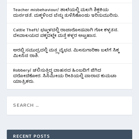
Teacher misbehaviour/ ಶಾಲೆಯಲ್ಲಿ ಮಲಗಿ ಶಿಕ್ಷಕಿಯ
ದುರ್ನಡತೆ. ಮಕ್ಕಳಿಂದ ಬೆನ್ನು ತುಳಿಸಿಕೊಂಡು ಇರಿಸುಮುರಿಸು.
Cattle Theft/ ಭಟ್ಕಳದಲ್ಲಿ ರಾಜಾರೋಷವಾಗಿ ಗೋ ಕಳ್ಳತನ.
ದೇವಾಲಯದ ಪಕ್ಕದಲ್ಲೇ ಮತ್ತೆ ಕಳ್ಳರ ಅಟ್ಟಹಾಸ.
ಅರಬ್ಬಿ ಸಮುದ್ರದಲ್ಲಿ ಮತ್ಸ್ಯ ವೈಭವ. ಮೀನುಗಾರಿಕಾ ಬಲೆಗೆ ಸಿಕ್ಕ
ಮೀನಿನ‌ ರಾಶಿ.
Robbery/ ಚಲಿಸುತ್ತಿದ್ದ ವಾಹನದ ಹಿಂಬದಿಗೆ ಜಿಗಿದ
ದರೋಡೆಕೋರ. ಸಿನಿಮೀಯ ರೀತಿಯಲ್ಲಿ ಪಾರಾದ ಕುಮಟಾ
ಯಾತ್ರಿಕರು.
RECENT POSTS