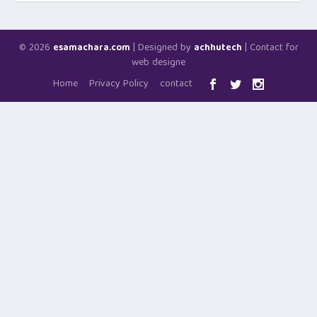
© 2026
| Designed by
| Contact for
esamachara.com
achhutech
web designe
Home
Privacy Policy
contact