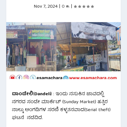
Nov 7, 2024
|
0
|
ದಾಂಡೇಲಿ
(
Dandeli
) : ಇಂದು ನಸುಕಿನ ಜಾವದಲ್ಲಿ
ನಗರದ ಸಂಡೇ ಮಾರ್ಕೆಟ್ (Sunday Market) ಹತ್ತಿರ
ನಾಲ್ಕು ಅಂಗಡಿಗಳ ಸರಣಿ ಕಳ್ಳತನವಾದ(Serial theft)
ಘಟನೆ ನಡೆದಿದೆ.