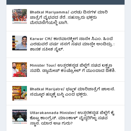
Bhatkal Mariyamma/ ಎರಡು ದಿನಗಳ ಮಾರಿ
ಜಾತ್ರೆಗೆ ವೈಭವದ ತೆರೆ. ಸಹಸ್ರಾರು ಭಕ್ತರು
ಮೆರವಣಿಗೆಯಲ್ಲಿ ಬಾಗಿ.
Karwar CM/ ಕಾರವಾರಕ್ಕೀಗ ನಾನೇ ಸಿಎಂ. ಹಿಂದೆ
ಎರಡುವರೆ ವರ್ಷ ನನಗೆ ಸಚಿವ ಮಾಡ್ತೇ ಅಂದಿದ್ರು :
ಶಾಸಕ ಸತೀಶ ಸೈಲ್.
Minister Tour/ ಉತ್ತರಕನ್ನಡ ಜಿಲ್ಲೆಗೆ ಸಚಿವ ಲಕ್ಷ್ಮಣ
ಸವದಿ. ಡ್ಯಾಮೇಜ್ ಕಂಟ್ರೋಲ್ ಗೆ ಮುಂದಾದ ಡಿಕೆಶಿ.
Bhatkal Marijatre/ ಭಟ್ಕಳ ಮಾರಿಜಾತ್ರೆಗೆ ಚಾಲನೆ.
ನಮ್ಮೂರ ಹಬ್ಬಕ್ಕೆ ಬನ್ನಿ ಎಂದ ಭಕ್ತರು.
Uttarakannada Minister/ ಉತ್ತರಕನ್ನಡ ಜಿಲ್ಲೆಗೆ ಕೈ
ಕೊಟ್ಟ ಕಾಂಗ್ರೆಸ್. ಮಾಂಕಾಳ್ ವೈದ್ಯರಿಗಿಲ್ಲ ಸಚಿವ
ಸ್ಥಾನ. ಯಾರ ಆಟ ಗುರು?