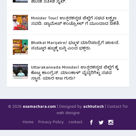
ಶಾಸಕ ಸತೀಶ ಸೈಲ್.
Minister Tour/ ಉತ್ತರಕನ್ನಡ ಜಿಲ್ಲೆಗೆ ಸಚಿವ ಲಕ್ಷ್ಮಣ
ಸವದಿ. ಡ್ಯಾಮೇಜ್ ಕಂಟ್ರೋಲ್ ಗೆ ಮುಂದಾದ ಡಿಕೆಶಿ.
Bhatkal Marijatre/ ಭಟ್ಕಳ ಮಾರಿಜಾತ್ರೆಗೆ ಚಾಲನೆ.
ನಮ್ಮೂರ ಹಬ್ಬಕ್ಕೆ ಬನ್ನಿ ಎಂದ ಭಕ್ತರು.
Uttarakannada Minister/ ಉತ್ತರಕನ್ನಡ ಜಿಲ್ಲೆಗೆ ಕೈ
ಕೊಟ್ಟ ಕಾಂಗ್ರೆಸ್. ಮಾಂಕಾಳ್ ವೈದ್ಯರಿಗಿಲ್ಲ ಸಚಿವ
ಸ್ಥಾನ. ಯಾರ ಆಟ ಗುರು?
© 2026
| Designed by
| Contact for
esamachara.com
achhutech
web designe
Home
Privacy Policy
contact