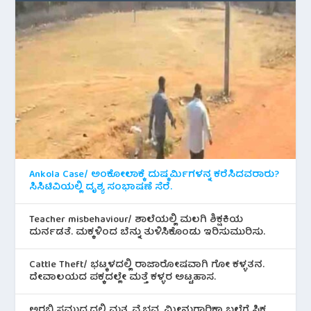
Ankola Case/ ಅಂಕೋಲಾಕ್ಕೆ ದುಷ್ಕರ್ಮಿಗಳನ್ನ ಕರೆಸಿದವರಾರು?
ಸಿಸಿಟಿವಿಯಲ್ಲಿ ದೃಶ್ಯ ಸಂಭಾಷಣೆ ಸೆರೆ.
Teacher misbehaviour/ ಶಾಲೆಯಲ್ಲಿ ಮಲಗಿ ಶಿಕ್ಷಕಿಯ
ದುರ್ನಡತೆ. ಮಕ್ಕಳಿಂದ ಬೆನ್ನು ತುಳಿಸಿಕೊಂಡು ಇರಿಸುಮುರಿಸು.
Cattle Theft/ ಭಟ್ಕಳದಲ್ಲಿ ರಾಜಾರೋಷವಾಗಿ ಗೋ ಕಳ್ಳತನ.
ದೇವಾಲಯದ ಪಕ್ಕದಲ್ಲೇ ಮತ್ತೆ ಕಳ್ಳರ ಅಟ್ಟಹಾಸ.
ಅರಬ್ಬಿ ಸಮುದ್ರದಲ್ಲಿ ಮತ್ಸ್ಯ ವೈಭವ. ಮೀನುಗಾರಿಕಾ ಬಲೆಗೆ ಸಿಕ್ಕ