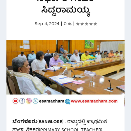
ಸಿದ್ದರಾಮಯ್ಯ
Sep 4, 2024
|
0
|
ಬೆಂಗಳೂರು
(
BANGLORE
) : ರಾಜ್ಯದಲ್ಲಿ ಪ್ರಾಥಮಿಕ
ಶಾಲಾ ಶಿಕ್ಷಕರ(PRIMARY SCHOOL TEACHER)