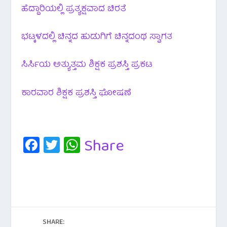
ಹೆದ್ದಾರಿಯಲ್ಲಿ ಪ್ರತ್ಯಕ್ಷವಾದ ಚಿರತೆ
ಭಟ್ಕಳದಲ್ಲಿ ಚಿನ್ನದ ಹುಡುಗಿಗೆ ಚಿನ್ನದಂಥ ಸ್ವಾಗತ
ಸಿರ್ಸಿಯ ಅತ್ಯುತ್ತಮ ಶಿಕ್ಷಕ ಪ್ರಶಸ್ತಿ ಪ್ರಕಟ
ಕಾರವಾರ ಶಿಕ್ಷಕ ಪ್ರಶಸ್ತಿ ಘೋಷಣೆ
Fa
T
W
Share
c
wi
h
e
tt
at
b
er
s
o
A
o
p
SHARE: