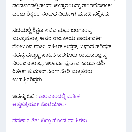
ಸಂದರ್ಭದಲ್ಲಿ ಸೇವಾ ಜೇಷ್ಟತೆಯನ್ನು ಪರಿಗಣಿಸಬೇಕು
ಎಂದು ಶಿಕ್ಷಕರ ಸಂಘದ ನಿಯೋಗ ಮನವಿ ಸಲ್ಲಿಸಿತು.
ಸಭೆಯಲ್ಲಿ ಶಿಕ್ಷಣ ಸಚಿವ ಮಧು ಬಂಗಾರಪ್ಪ,
ಮುಖ್ಯಮಂತ್ರಿ ಅವರ ರಾಜಕೀಯ ಕಾರ್ಯದರ್ಶಿ
ಗೋವಿಂದ ರಾಜು, ನಸೀರ್ ಅಹ್ಮದ್, ವಿಧಾನ ಪರಿಷತ್‌
ಸದಸ್ಯ ಪುಟ್ಟಣ್ಣ, ಸಾಹಿತಿ ಬರಗೂರು ರಾಮಚಂದ್ರಪ್ಪ,
ನಿರಂಜನಾರಾಧ್ಯ, ಇಲಾಖಾ ಪ್ರದಾನ ಕಾರ್ಯದರ್ಶಿ
ರಿತೇಶ್ ಕುಮಾರ್ ಸಿಂಗ್ ಸೇರಿ ಮತ್ತಿತರರು
ಉಪಸ್ಥಿತರಿದ್ದರು.
ಇದನ್ನು ಓದಿ :
ಕಾರವಾರದಲ್ಲಿ ಮಹಿಳೆ
ಆತ್ಮಹತ್ಯೆಯೋ..ಕೊಲೆಯೋ..?
ನವಜಾತ ಶಿಶು ಬಿಟ್ಟು ಹೋದ ಪಾಪಿಗಳು